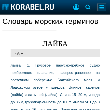
Словарь морских терминов
Судостроение
Торговая площадка
Пульс
Доска объявлений
Новости
Продажа флота
Компании
Оборудование
ЛАЙБА
Репутация
Изделия
Работа
Материалы
-
A
+
Крюинг
Услуги
Журнал
лаива. 1. Грузовое парусно-гребное судно
Реклама
прибрежного плавания, распространенное на
восточном побережье Балтийского моря и
Конференции
Флот
Ладожском озере у шведов, финнов, карелов
Выставки и семинары
Галерея флота
(лайба) и латышей (лайва). Длина 15--20 м, иногда
Личности
Форум
до 35 м, грузоподъемность до 100 т. Имели от 1 до 3
Словарь
Отзывы
Все службы
мачт и до 16 пар весел. Парусное вооружение