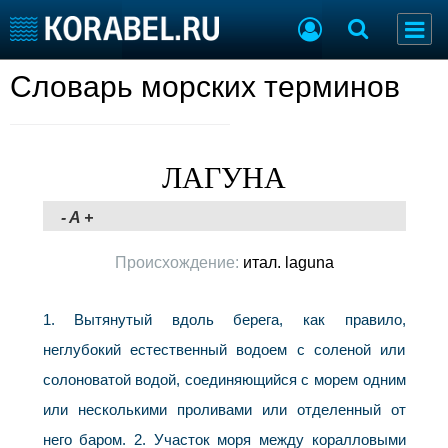
Словарь морских терминов
Судостроение
Торговая площадка
Пульс
Доска объявлений
Новости
Продажа флота
Компании
Оборудование
ЛАГУНА
Репутация
Изделия
Работа
Материалы
-
A
+
Крюинг
Услуги
Журнал
Происхождение:
итал. laguna
Реклама
1. Вытянутый вдоль берега, как правило,
Конференции
Флот
неглубокий естественный водоем с соленой или
Выставки и семинары
Галерея флота
солоноватой водой, соединяющийся с морем одним
Личности
Форум
или несколькими проливами или отделенный от
Словарь
Отзывы
него баром. 2. Участок моря между коралловыми
Все службы