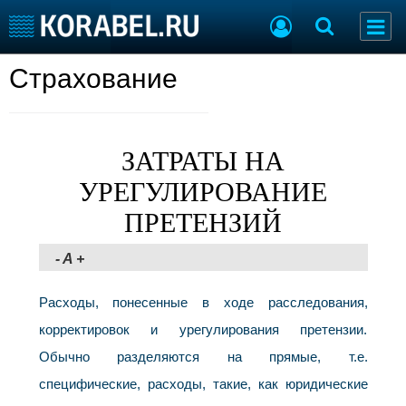
Страхование
Судостроение
Торговая площадка
Пульс
Доска объявлений
Новости
Продажа флота
Компании
Оборудование
ЗАТРАТЫ НА
Репутация
Изделия
УРЕГУЛИРОВАНИЕ
Работа
Материалы
Крюинг
Услуги
ПРЕТЕНЗИЙ
Журнал
Реклама
-
A
+
Расходы, понесенные в ходе расследования,
Конференции
Флот
корректировок и урегулирования претензии.
Выставки и семинары
Галерея флота
Личности
Обычно разделяются на прямые, т.е.
Форум
Словарь
Отзывы
специфические, расходы, такие, как юридические
Все службы