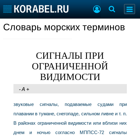
Словарь морских терминов
Судостроение
Торговая площадка
Пульс
Доска объявлений
Новости
Продажа флота
Компании
Оборудование
СИГНАЛЫ ПРИ
Репутация
Изделия
ОГРАНИЧЕННОЙ
Работа
Материалы
Крюинг
Услуги
ВИДИМОСТИ
Журнал
Реклама
-
A
+
звуковые сигналы, подаваемые судами при
Конференции
Флот
плавании в тумане, снегопаде, сильном ливне и т. п.
Выставки и семинары
Галерея флота
Личности
В районах ограниченной видимости или вблизи них
Форум
Словарь
Отзывы
днем и ночью согласно МППСС-72 сигналы
Все службы