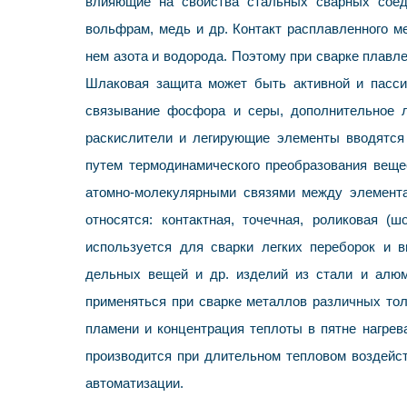
влияющие на свойства стальных сварных соеди
вольфрам, медь и др. Контакт расплавленного м
нем азота и водорода. Поэтому при сварке плав
Шлаковая защита может быть активной и пасси
связывание фосфора и серы, дополнительное ле
раскислители и легирующие элементы вводятся 
путем термодинамического преобразования веще
атомно-молекулярными связями между элемент
относятся: контактная, точечная, роликовая (
используется для сварки легких переборок и в
дельных вещей и др. изделий из стали и алюм
применяться при сварке металлов различных то
пламени и концентрация теплоты в пятне нагрев
производится при длительном тепловом воздейс
автоматизации.