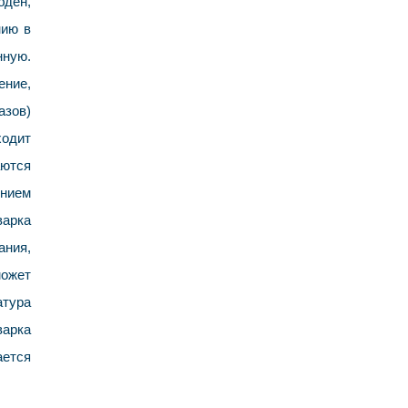
бден,
нию в
нную.
ение,
азов)
ходит
аются
ением
варка
ания,
может
атурa
варка
ается