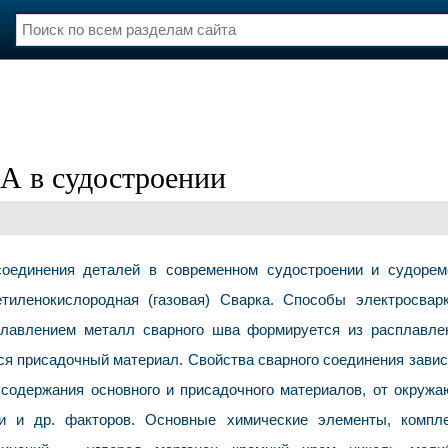
нции
Флот
и и семинары
Галерея флота
и
Форум
Отзывы
 в судостроении
Все службы
соединения деталей в современном судостроении и судорем
тиленокислородная (газовая) Сварка. Способы электросва
лавлением металл сварного шва формируется из расплавле
ся присадочный материал. Свойства сварного соединения завис
 содержания основного и присадочного материалов, от окруж
ки и др. факторов. Основные химические элементы, компл