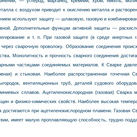
нений, — углерод, марганец, кремний, хром, никель, моли
еталла с воздухом приводит к окислению металла и растворе
лением используют защиту — шлаковую, газовую и комбинирова
вной. Дополнительные функции активной защиты — раскисл
гирование и т. п. При газовой защите (в среде инертных г
через сварочную проволоку. Образование соединения проис
ства. Монолитность и прочность сварного соединения достиг
арными частицами соединяемых материалов. К Сварке давл
шовная) и стыковая. Наиболее распространенная точечная С
ыгородок, вентиляционных труб, деталей судового оборудов
иниевых сплавов. Ацетиленокислородная (газовая) Сварка 
лщин и физико-химических свойств. Наиболее высокая темпер
а достигаются при ацетиленокислородном пламени. Газовая С
твии, имеет малую проплавляющую способность, трудно подд