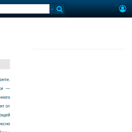
онте.
рки —
нного
ят от
ающей
ексно