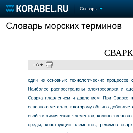
Словарь
Словарь морских терминов
Судостроение
Торговая площадка
Конфере
Пульс
Доска объявлений
Выставк
Новости
Продажа флота
Личност
Компании
Оборудование
Словарь
СВАРКА
Репутация
Изделия
Работа
Материалы
-
A
+
Крюинг
Услуги
Журнал
один из основных технологических процессов 
Реклама
Наиболее распространены электросварка и аце
Сварка плавлением и давлением. При Сварке п
основного металла, к которому обычно добавляет
свойств химических элементов, количественного
среды, конструкции элементов, режимов свар