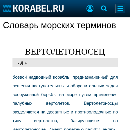
Словарь морских терминов
Судостроение
Торговая площадка
Пульс
Доска объявлений
Новости
Продажа флота
Компании
Оборудование
ВЕРТОЛЕТОНОСЕЦ
Репутация
Изделия
Работа
Материалы
-
A
+
Крюинг
Услуги
Журнал
боевой надводный корабль, предназначенный для
Реклама
решения наступательных и оборонительных задач
вооруженной борьбы на море путем применения
Конференции
Флот
палубных вертолетов. Вертолетоносцы
Выставки и семинары
Галерея флота
разделяются на десантные и противолодочные по
Личности
Форум
типу вертолетов, базирующихся на
Словарь
Отзывы
Все службы
Вертолетоносце. Имеют полетную палубу, ангары,