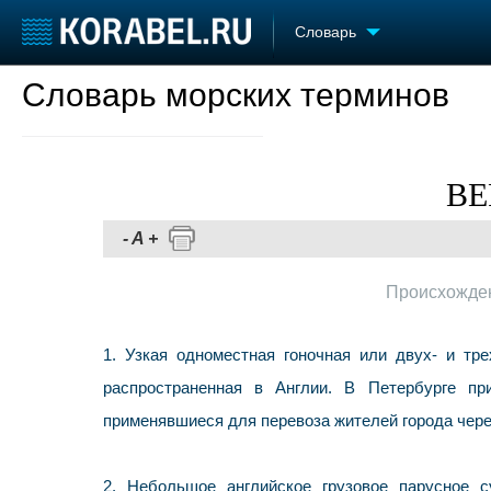
Словарь
Словарь морских терминов
Судостроение
Торговая площадка
Конфере
Пульс
Доска объявлений
Выставк
Новости
Продажа флота
Личност
Компании
Оборудование
Словарь
ВЕ
Репутация
Изделия
Работа
Материалы
-
A
+
Крюинг
Услуги
Журнал
Происхожде
Реклама
1. Узкая одноместная гоночная или двух- и тр
распространенная в Англии. В Петербурге п
применявшиеся для перевоза жителей города чере
2. Небольшое английское грузовое парусное 