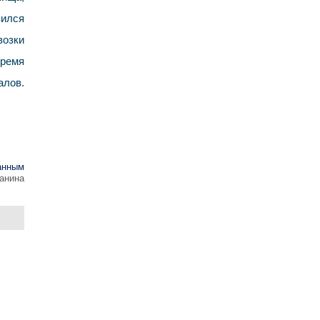
вился
возки
тремя
алов.
анным
анина