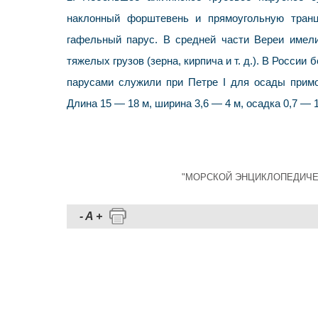
наклонный форштевень и прямоугольную транц
гафельный парус. В средней части Вереи имел
тяжелых грузов (зерна, кирпича и т. д.). В Росс
парусами служили при Петре I для осады примо
Длина 15 — 18 м, ширина 3,6 — 4 м, осадка 0,7 — 1
"МОРСКОЙ ЭНЦИКЛОПЕДИЧЕСКИЙ
-
A
+