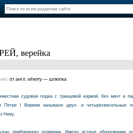
нции
Флот
и и семинары
Галерея флота
и
Форум
Отзывы
РЕЙ, верейка
Все службы
ние:
от англ. wherry — шлюпка
ехместная судовая лодка с транцевой кормой, без мачт и па
ри Петре I Вереем называли двух- и четырехвесельные л
з Неву.
судно прибрежного плавания. Имело острые образования д