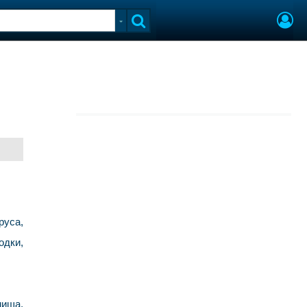
руса,
одки,
нища,