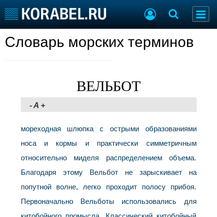
Словарь морских терминов
Судостроение
Торговая площадка
Пульс
Доска объявлений
Новости
Продажа флота
Компании
Оборудование
ВЕЛЬБОТ
Репутация
Изделия
Работа
Материалы
-
A
+
Крюинг
Услуги
Журнал
мореходная шлюпка с острыми образованиями
Реклама
носа и кормы и практически симметричным
относительно миделя распределением объема.
Конференции
Флот
Благодаря этому Вельбот не зарыскивает на
Выставки и семинары
Галерея флота
попутной волне, легко проходит полосу прибоя.
Личности
Форум
Первоначально Вельботы использовались для
Словарь
Отзывы
Все службы
китобойного промысла. Классический китобойный