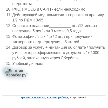
Личности
Форум
подготовка
Словарь
Отзывы
РЛС, ГМССБ и САРП - если необходимо
Все службы
Действующей мед. комиссии + справка по правилу
1/9 по ПДМНВ/95.
Справки о плавании__________ шт. /12 мес. за
последние 5 лет/ или 3 мес.за 0,5 года
Фотографии / 3,5 х 4,5 / 2 шт. / при получении
танкерного подтверждения - 3 шт. ч/б
Договор за услугу + квитанция об оплате / получить
у инспектора оформляющего документы/ + 1000
рублей, оплаченную через Сбербанк
Учебный диплом.
крюинг вакансии
,
крюинг работа
, ship crewing