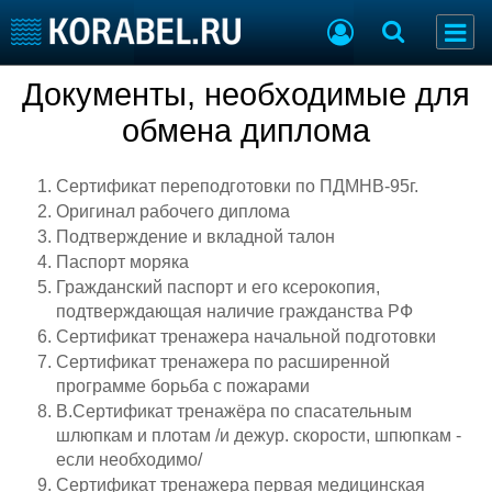
Документы, необходимые для
Разместить Резюме
Добавить Вакансию
обмена диплома
Судостроение
Торговая площадка
Сертификат переподготовки по ПДМНВ-95г.
Пульс
Доска объявлений
Оригинал рабочего диплома
Новости
Продажа флота
Подтверждение и вкладной талон
Компании
Оборудование
Паспорт моряка
Репутация
Изделия
Гражданский паспорт и его ксерокопия,
Работа
Материалы
подтверждающая наличие гражданства РФ
Крюинг
Услуги
Сертификат тренажера начальной подготовки
Журнал
Сертификат тренажера по расширенной
Реклама
программе борьба с пожарами
В.Сертификат тренажёра по спасательным
шлюпкам и плотам /и дежур. скорости, шпюпкам -
Конференции
Флот
если необходимо/
Выставки и семинары
Галерея флота
Сертификат тренажера первая медицинская