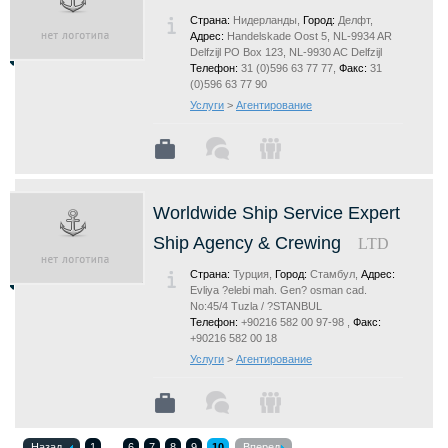
Страна:
Нидерланды,
Город:
Делфт,
Адрес:
Handelskade Oost 5, NL-9934 AR
Delfzijl PO Box 123, NL-9930 AC Delfzijl
Телефон:
31 (0)596 63 77 77,
Факс:
31
(0)596 63 77 90
Услуги
>
Агентирование
Worldwide Ship Service Expert
Ship Agency & Crewing
LTD
Страна:
Турция,
Город:
Стамбул,
Адрес:
Evliya ?elebi mah. Gen? osman cad.
No:45/4 Tuzla / ?STANBUL
Телефон:
+90216 582 00 97-98 ,
Факс:
+90216 582 00 18
Услуги
>
Агентирование
Назад
1
6
7
8
9
10
Вперед