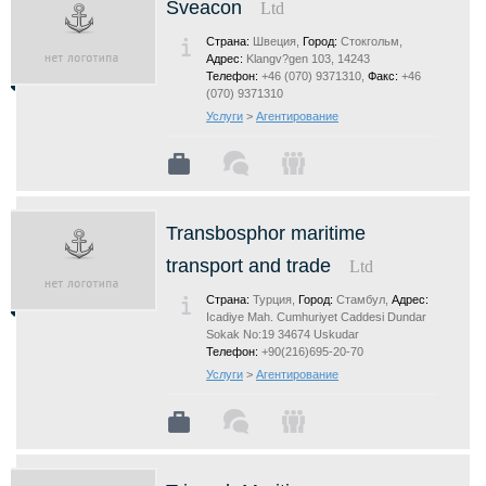
Sveacon
Ltd
Страна:
Швеция,
Город:
Стокгольм,
Адрес:
Klangv?gen 103, 14243
Телефон:
+46 (070) 9371310,
Факс:
+46
(070) 9371310
Услуги
>
Агентирование
Transbosphor maritime
transport and trade
Ltd
Страна:
Турция,
Город:
Стамбул,
Адрес:
Icadiye Mah. Cumhuriyet Caddesi Dundar
Sokak No:19 34674 Uskudar
Телефон:
+90(216)695-20-70
Услуги
>
Агентирование