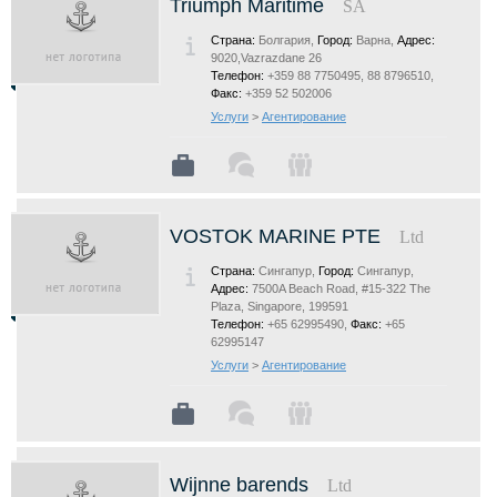
Triumph Maritime
SA
Страна:
Болгария,
Город:
Варна,
Адрес:
9020,Vazrazdane 26
Телефон:
+359 88 7750495, 88 8796510,
Факс:
+359 52 502006
Услуги
>
Агентирование
VOSTOK MARINE PTE
Ltd
Страна:
Сингапур,
Город:
Сингапур,
Адрес:
7500A Beach Road, #15-322 The
Plaza, Singapore, 199591
Телефон:
+65 62995490,
Факс:
+65
62995147
Услуги
>
Агентирование
Wijnne barends
Ltd