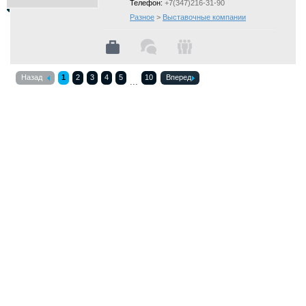
Телефон:
+7(347)216-31-90
Разное
>
Выставочные компании
Назад
1
2
3
4
5
10
Вперед
...