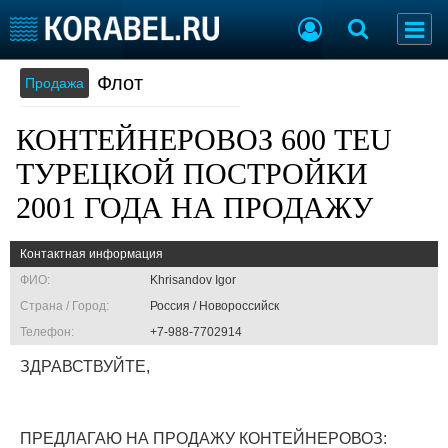
Флот
Продажа
Судостроение
Торговая площадка
Пульс
Доска объявлений
КОНТЕЙНЕРОВОЗ 600 TEU
Новости
Продажа флота
Компании
Оборудование
ТУРЕЦКОЙ ПОСТРОЙКИ
Репутация
Изделия
2001 ГОДА НА ПРОДАЖУ
Работа
Материалы
Крюинг
Услуги
Контактная информация
Журнал
ФИО:
Khrisandov Igor
Реклама
Страна / Город:
Россия / Новороссийск
Телефон:
+7-988-7702914
Конференции
Флот
ЗДРАВСТВУЙТЕ,
Выставки и семинары
Галерея флота
Личности
Форум
Словарь
Отзывы
ПРЕДЛАГАЮ НА ПРОДАЖУ КОНТЕЙНЕРОВОЗ:
Все службы