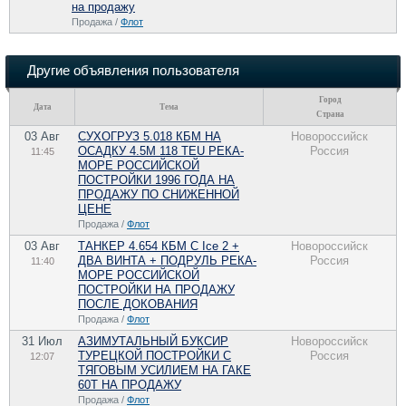
на продажу
Продажа /
Флот
Другие объявления пользователя
Город
Дата
Тема
Страна
03 Авг
СУХОГРУЗ 5.018 КБМ НА
Новороссийск
ОСАДКУ 4.5М 118 TEU РЕКА-
Россия
11:45
МОРЕ РОССИЙСКОЙ
ПОСТРОЙКИ 1996 ГОДА НА
ПРОДАЖУ ПО CНИЖЕННОЙ
ЦЕНЕ
Продажа /
Флот
03 Авг
ТАНКЕР 4.654 КБМ C Ice 2 +
Новороссийск
ДВА ВИНТА + ПОДРУЛЬ РЕКА-
Россия
11:40
МОРЕ РОССИЙСКОЙ
ПОСТРОЙКИ НА ПРОДАЖУ
ПОCЛЕ ДОКОВАНИЯ
Продажа /
Флот
31 Июл
АЗИМУТАЛЬНЫЙ БУКСИР
Новороссийск
ТУРЕЦКОЙ ПОСТРОЙКИ С
Россия
12:07
ТЯГОВЫМ УСИЛИЕМ НА ГАКЕ
60Т НА ПРОДАЖУ
Продажа /
Флот