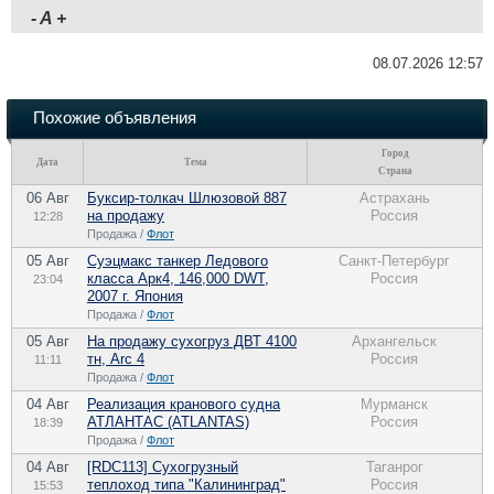
-
A
+
08.07.2026 12:57
Похожие объявления
Город
Дата
Тема
Страна
06 Авг
Буксир-толкач Шлюзовой 887
Астрахань
на продажу
Россия
12:28
Продажа /
Флот
05 Авг
Суэцмакс танкер Ледового
Санкт-Петербург
класса Арк4, 146,000 DWT,
Россия
23:04
2007 г. Япония
Продажа /
Флот
05 Авг
На продажу сухогруз ДВТ 4100
Архангельск
тн, Arc 4
Россия
11:11
Продажа /
Флот
04 Авг
Реализация кранового судна
Мурманск
АТЛАНТАС (ATLANTAS)
Россия
18:39
Продажа /
Флот
04 Авг
[RDC113] Сухогрузный
Таганрог
теплоход типа "Калининград"
Россия
15:53