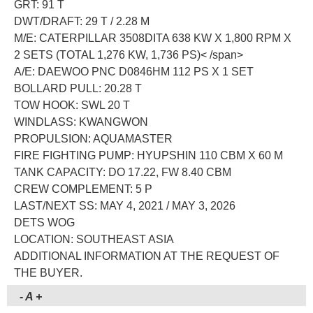
GRT: 91 T
DWT/DRAFT: 29 T / 2.28 M
M/E: CATERPILLAR 3508DITA 638 KW X 1,800 RPM X
2 SETS (TOTAL 1,276 KW, 1,736 PS)< /span>
A/E: DAEWOO PNC D0846HM 112 PS X 1 SET
BOLLARD PULL: 20.28 T
TOW HOOK: SWL 20 T
WINDLASS: KWANGWON
PROPULSION: AQUAMASTER
FIRE FIGHTING PUMP: HYUPSHIN 110 CBM X 60 M
TANK CAPACITY: DO 17.22, FW 8.40 CBM
CREW COMPLEMENT: 5 P
LAST/NEXT SS: MAY 4, 2021 / MAY 3, 2026
DETS WOG
LOCATION: SOUTHEAST ASIA
ADDITIONAL INFORMATION AT THE REQUEST OF
THE BUYER.
-
A
+