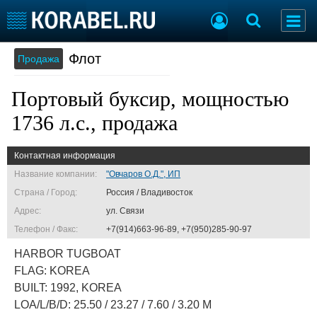
Флот
Продажа
Судостроение
Торговая площадка
Пульс
Доска объявлений
Портовый буксир, мощностью
Новости
Продажа флота
Компании
Оборудование
1736 л.с., продажа
Репутация
Изделия
Работа
Материалы
Контактная информация
Крюинг
Услуги
Название компании:
"Овчаров О.Д.", ИП
Журнал
Страна / Город:
Россия / Владивосток
Реклама
Адрес:
ул. Связи
Телефон / Факс:
+7(914)663-96-89, +7(950)285-90-97
Конференции
Флот
HARBOR TUGBOAT
Выставки и семинары
Галерея флота
FLAG: KOREA
Личности
Форум
BUILT: 1992, KOREA
Словарь
Отзывы
LOA/L/B/D: 25.50 / 23.27 / 7.60 / 3.20 M
Все службы