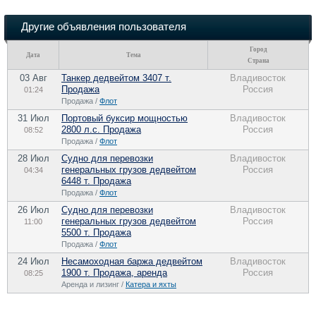
Другие объявления пользователя
Город
Дата
Тема
Страна
03 Авг
Танкер дедвейтом 3407 т.
Владивосток
Продажа
Россия
01:24
Продажа /
Флот
31 Июл
Портовый буксир мощностью
Владивосток
2800 л.с. Продажа
Россия
08:52
Продажа /
Флот
28 Июл
Судно для перевозки
Владивосток
генеральных грузов дедвейтом
Россия
04:34
6448 т. Продажа
Продажа /
Флот
26 Июл
Судно для перевозки
Владивосток
генеральных грузов дедвейтом
Россия
11:00
5500 т. Продажа
Продажа /
Флот
24 Июл
Несамоходная баржа дедвейтом
Владивосток
1900 т. Продажа, аренда
Россия
08:25
Аренда и лизинг /
Катера и яхты