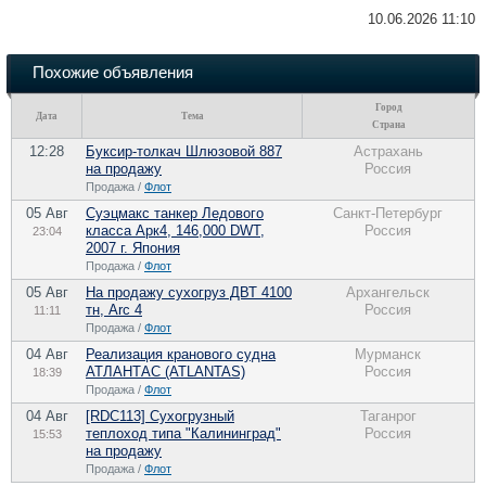
10.06.2026 11:10
Похожие объявления
Город
Дата
Тема
Страна
12:28
Буксир-толкач Шлюзовой 887
Астрахань
на продажу
Россия
Продажа /
Флот
05 Авг
Суэцмакс танкер Ледового
Санкт-Петербург
класса Арк4, 146,000 DWT,
Россия
23:04
2007 г. Япония
Продажа /
Флот
05 Авг
На продажу сухогруз ДВТ 4100
Архангельск
тн, Arc 4
Россия
11:11
Продажа /
Флот
04 Авг
Реализация кранового судна
Мурманск
АТЛАНТАС (ATLANTAS)
Россия
18:39
Продажа /
Флот
04 Авг
[RDC113] Сухогрузный
Таганрог
теплоход типа "Калининград"
Россия
15:53
на продажу
Продажа /
Флот