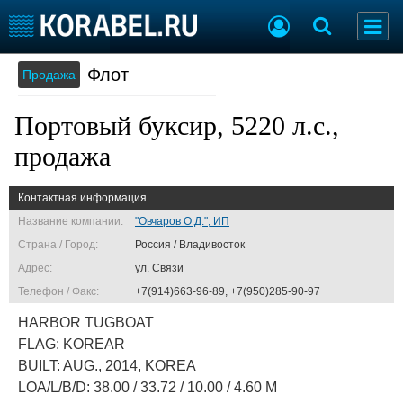
Флот
Продажа
Судостроение
Торговая площадка
Пульс
Доска объявлений
Портовый буксир, 5220 л.с.,
Новости
Продажа флота
Компании
Оборудование
продажа
Репутация
Изделия
Работа
Материалы
Контактная информация
Крюинг
Услуги
Название компании:
"Овчаров О.Д.", ИП
Журнал
Страна / Город:
Россия / Владивосток
Реклама
Адрес:
ул. Связи
Телефон / Факс:
+7(914)663-96-89, +7(950)285-90-97
Конференции
Флот
HARBOR TUGBOAT
Выставки и семинары
Галерея флота
FLAG: KOREAR
Личности
Форум
BUILT: AUG., 2014, KOREA
Словарь
Отзывы
LOA/L/B/D: 38.00 / 33.72 / 10.00 / 4.60 M
Все службы