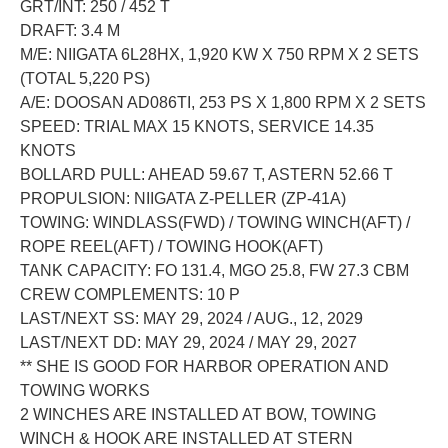
GRT/INT: 250 / 452 T
DRAFT: 3.4 M
M/E: NIIGATA 6L28HX, 1,920 KW X 750 RPM X 2 SETS
(TOTAL 5,220 PS)
A/E: DOOSAN AD086TI, 253 PS X 1,800 RPM X 2 SETS
SPEED: TRIAL MAX 15 KNOTS, SERVICE 14.35
KNOTS
BOLLARD PULL: AHEAD 59.67 T, ASTERN 52.66 T
PROPULSION: NIIGATA Z-PELLER (ZP-41A)
TOWING: WINDLASS(FWD) / TOWING WINCH(AFT) /
ROPE REEL(AFT) / TOWING HOOK(AFT)
TANK CAPACITY: FO 131.4, MGO 25.8, FW 27.3 CBM
CREW COMPLEMENTS: 10 P
LAST/NEXT SS: MAY 29, 2024 / AUG., 12, 2029
LAST/NEXT DD: MAY 29, 2024 / MAY 29, 2027
** SHE IS GOOD FOR HARBOR OPERATION AND
TOWING WORKS
2 WINCHES ARE INSTALLED AT BOW, TOWING
WINCH & HOOK ARE INSTALLED AT STERN