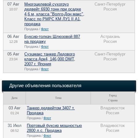
07 Авг
Многоцелевой сухогруз
Санкт-Петербург
дедвейт 6930 тонн при осадке
Россия
10:07
4,6 м, класса "Волго-Дон макс",
Класс по РМРС КМ ЛУ1 II А1,
продажа
Продажа /
Флот
06 Авг
Буксир-толкач Шлюзовой 887
Астрахань
на продажу
Россия
12:28
Продажа /
Флот
05 Авг
Суэцмакс танкер Ледового
Санкт-Петербург
класса Арк4, 146,000 DWT,
Россия
23:04
2007 г. Япония
Продажа /
Флот
Другие объявления пользователя
Город
Дата
Тема
Страна
03 Авг
Танкер дедвейтом 3407 т.
Владивосток
Продажа
Россия
01:24
Продажа /
Флот
31 Июл
Портовый буксир мощностью
Владивосток
2800 л.с. Продажа
Россия
08:52
Продажа /
Флот