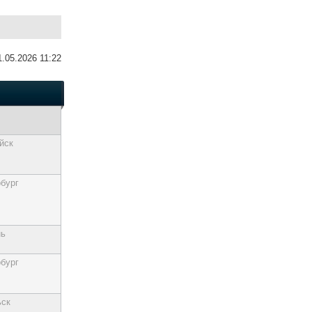
1.05.2026 11:22
йск
бург
нь
бург
ьск