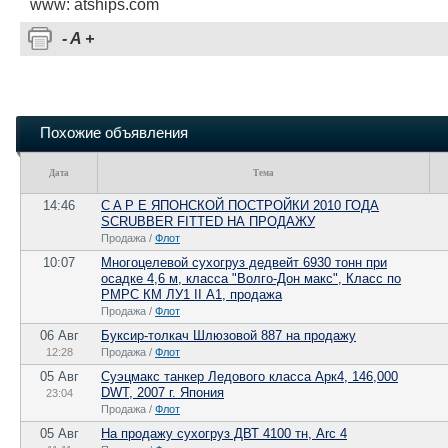
www: atships.com
-
A
+
Похожие объявления
Дата
Тема
14:46
C A P E ЯПОНСКОЙ ПОСТРОЙКИ 2010 ГОДА
SCRUBBER FITTED НА ПРОДАЖУ
Продажа /
Флот
10:07
Многоцелевой сухогруз дедвейт 6930 тонн при
осадке 4,6 м, класса "Волго-Дон макс", Класс по
РМРС КМ ЛУ1 II А1, продажа
Продажа /
Флот
06 Авг
Буксир-толкач Шлюзовой 887 на продажу
12:28
Продажа /
Флот
05 Авг
Суэцмакс танкер Ледового класса Арк4, 146,000
DWT, 2007 г. Япония
23:04
Продажа /
Флот
05 Авг
На продажу сухогруз ДВТ 4100 тн, Arc 4