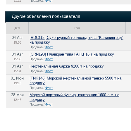
11:11
Продажа /
Флот
Другие объявления пользователя
Дата
Тема
04 Авг
[RDC113] Сухогрузный теплоход типа "Калининград"
на продажу
15:53
Продажа /
Флот
04 Авг
[CRN193] Плавкран типа ГАНЦ 16 т на продажу
15:35
Продажа /
Флот
04 Авг
Нефтеналивная баржа 9200 т на продажу
15:31
Продажа /
Флот
01 Июн
[TNK148] Морской нефтеналивной танкер 5500 т на
продажу
19:18
Продажа /
Флот
28 Мая
Морской портовый буксир, кантовщик 1600 л.с. на
продажу
12:46
Продажа /
Флот