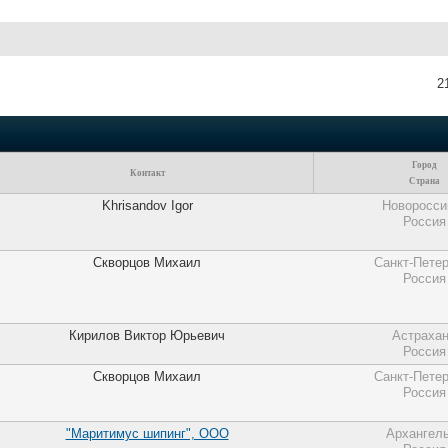
2
Город
Контакт
Страна
Khrisandov Igor
Новоросси
Россия
Скворцов Михаил
Санкт-Петер
Россия
Кирилов Виктор Юрьевич
Астраха
Россия
Скворцов Михаил
Санкт-Петер
Россия
"Маритимус шипинг", ООО
Архангел