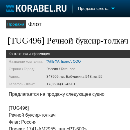
Продажа флота
Флот
Продажа
Судостроение
Торговая площадка
Конфере
Пульс
Доска объявлений
Выставк
[TUG496] Речной буксир-толкач 
Новости
Продажа флота
Личност
Компании
Оборудование
Словарь
Контактная информация
Репутация
Изделия
Работа
Материалы
Название компании:
"АЛЬФА Транс", ООО
Крюинг
Услуги
Страна / Город:
Россия / Таганрог
Журнал
Адрес:
347909, ул. Бабушкина 54В, кв. 55
Реклама
Телефон / Факс:
+7(8634)31-43-01
Предлагается на продажу следующее судно:
[TUG496]
Речной буксир-толкач
Флаг: Россия
Проект: 1741-АМ2955, тип «РТ-600»