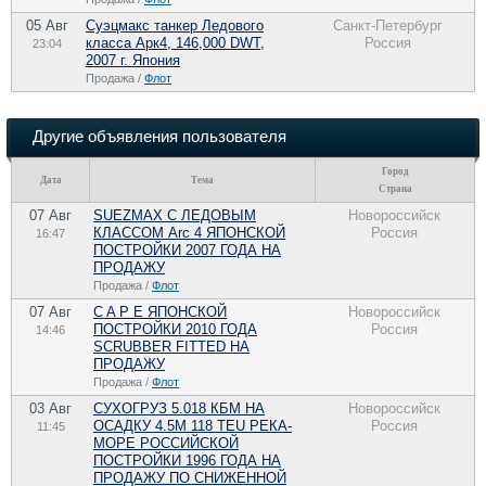
05 Авг
Суэцмакс танкер Ледового
Санкт-Петербург
класса Арк4, 146,000 DWT,
Россия
23:04
2007 г. Япония
Продажа /
Флот
Другие объявления пользователя
Город
Дата
Тема
Страна
07 Авг
SUEZMAX С ЛЕДОВЫМ
Новороссийск
КЛАССОМ Arc 4 ЯПОНСКОЙ
Россия
16:47
ПОСТРОЙКИ 2007 ГОДА НА
ПРОДАЖУ
Продажа /
Флот
07 Авг
C A P E ЯПОНСКОЙ
Новороссийск
ПОСТРОЙКИ 2010 ГОДА
Россия
14:46
SCRUBBER FITTED НА
ПРОДАЖУ
Продажа /
Флот
03 Авг
СУХОГРУЗ 5.018 КБМ НА
Новороссийск
ОСАДКУ 4.5М 118 TEU РЕКА-
Россия
11:45
МОРЕ РОССИЙСКОЙ
ПОСТРОЙКИ 1996 ГОДА НА
ПРОДАЖУ ПО CНИЖЕННОЙ