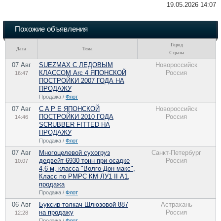
19.05.2026 14:07
Похожие объявления
Город
Дата
Тема
Страна
07 Авг
SUEZMAX С ЛЕДОВЫМ
Новороссийск
КЛАССОМ Arc 4 ЯПОНСКОЙ
Россия
16:47
ПОСТРОЙКИ 2007 ГОДА НА
ПРОДАЖУ
Продажа /
Флот
07 Авг
C A P E ЯПОНСКОЙ
Новороссийск
ПОСТРОЙКИ 2010 ГОДА
Россия
14:46
SCRUBBER FITTED НА
ПРОДАЖУ
Продажа /
Флот
07 Авг
Многоцелевой сухогруз
Санкт-Петербург
дедвейт 6930 тонн при осадке
Россия
10:07
4,6 м, класса "Волго-Дон макс",
Класс по РМРС КМ ЛУ1 II А1,
продажа
Продажа /
Флот
06 Авг
Буксир-толкач Шлюзовой 887
Астрахань
на продажу
Россия
12:28
Продажа /
Флот