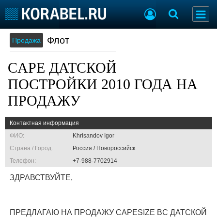
Флот
Продажа
Судостроение
Торговая площадка
Пульс
Доска объявлений
CAPE ДАТСКОЙ
Новости
Продажа флота
Компании
Оборудование
ПОСТРОЙКИ 2010 ГОДА НА
Репутация
Изделия
ПРОДАЖУ
Работа
Материалы
Крюинг
Услуги
Контактная информация
Журнал
ФИО:
Khrisandov Igor
Реклама
Страна / Город:
Россия / Новороссийск
Телефон:
+7-988-7702914
Конференции
Флот
ЗДРАВСТВУЙТЕ,
Выставки и семинары
Галерея флота
Личности
Форум
Словарь
Отзывы
ПРЕДЛАГАЮ НА ПРОДАЖУ CAPESIZE BC ДАТСКОЙ
Все службы