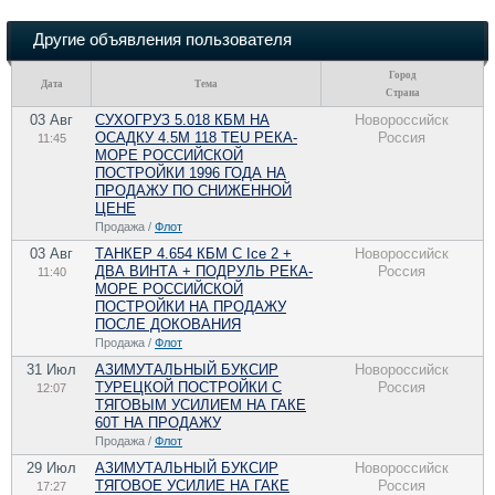
Другие объявления пользователя
Город
Дата
Тема
Страна
03 Авг
СУХОГРУЗ 5.018 КБМ НА
Новороссийск
ОСАДКУ 4.5М 118 TEU РЕКА-
Россия
11:45
МОРЕ РОССИЙСКОЙ
ПОСТРОЙКИ 1996 ГОДА НА
ПРОДАЖУ ПО CНИЖЕННОЙ
ЦЕНЕ
Продажа /
Флот
03 Авг
ТАНКЕР 4.654 КБМ C Ice 2 +
Новороссийск
ДВА ВИНТА + ПОДРУЛЬ РЕКА-
Россия
11:40
МОРЕ РОССИЙСКОЙ
ПОСТРОЙКИ НА ПРОДАЖУ
ПОCЛЕ ДОКОВАНИЯ
Продажа /
Флот
31 Июл
АЗИМУТАЛЬНЫЙ БУКСИР
Новороссийск
ТУРЕЦКОЙ ПОСТРОЙКИ С
Россия
12:07
ТЯГОВЫМ УСИЛИЕМ НА ГАКЕ
60Т НА ПРОДАЖУ
Продажа /
Флот
29 Июл
АЗИМУТАЛЬНЫЙ БУКСИР
Новороссийск
ТЯГОВОЕ УСИЛИЕ НА ГАКЕ
Россия
17:27