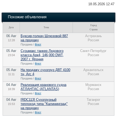
18.05.2026 12:47
Похожие объявления
Город
Дата
Тема
Страна
06 Авг
Буксир-толкач Шлюзовой 887
Астрахань
на продажу
Россия
12:28
Продажа /
Флот
05 Авг
Суэцмакс танкер Ледового
Санкт-Петербург
класса Арк4, 146,000 DWT,
Россия
23:04
2007 г. Япония
Продажа /
Флот
05 Авг
На продажу сухогруз ДВТ 4100
Архангельск
тн, Arc 4
Россия
11:11
Продажа /
Флот
04 Авг
Реализация кранового судна
Мурманск
АТЛАНТАС (ATLANTAS)
Россия
18:39
Продажа /
Флот
04 Авг
[RDC113] Сухогрузный
Таганрог
теплоход типа "Калининград"
Россия
15:53
на продажу
Продажа /
Флот