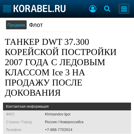
Флот
Продажа
Судостроение
Торговая площадка
Пульс
Доска объявлений
ТАНКЕР DWT 37.300
Новости
Продажа флота
Компании
Оборудование
КОРЕЙCКОЙ ПОСТРОЙКИ
Репутация
Изделия
2007 ГОДА С ЛЕДОВЫМ
Работа
Материалы
КЛАССОМ Ice 3 НА
Крюинг
Услуги
Журнал
ПРОДАЖУ ПОСЛЕ
Реклама
ДОКОВАНИЯ
Конференции
Флот
Контактная информация
Выставки и семинары
Галерея флота
ФИО:
Khrisandov Igor
Личности
Форум
Страна / Город:
Россия / Новороссийск
Словарь
Отзывы
Телефон:
+7-988-7702914
Все службы