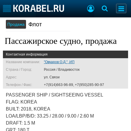
Флот
Продажа
Судостроение
Торговая площадка
Пульс
Доска объявлений
Пассажирское судно, продажа
Новости
Продажа флота
Компании
Оборудование
Контактная информация
Репутация
Изделия
Работа
Материалы
Название компании:
"Овчаров О.Д.", ИП
Крюинг
Услуги
Страна / Город:
Россия / Владивосток
Журнал
Адрес:
ул. Связи
Реклама
Телефон / Факс:
+7(914)663-96-89, +7(950)285-90-97
PASSENGER SHIP / SIGHTSEEING VESSEL
Конференции
Флот
FLAG: KOREA
Выставки и семинары
Галерея флота
BUILT: 2018, KOREA
Личности
Форум
LOA/LBP/B/D: 33.25 / 28.00 / 9.00 / 2.60 M
Словарь
Отзывы
DRAFT: 1.5 M
Все службы
GRT: 180 T