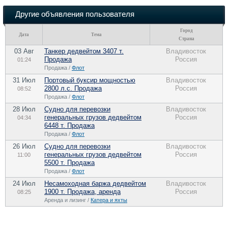
Другие объявления пользователя
Город
Дата
Тема
Страна
03 Авг
Танкер дедвейтом 3407 т.
Владивосток
Продажа
Россия
01:24
Продажа /
Флот
31 Июл
Портовый буксир мощностью
Владивосток
2800 л.с. Продажа
Россия
08:52
Продажа /
Флот
28 Июл
Судно для перевозки
Владивосток
генеральных грузов дедвейтом
Россия
04:34
6448 т. Продажа
Продажа /
Флот
26 Июл
Судно для перевозки
Владивосток
генеральных грузов дедвейтом
Россия
11:00
5500 т. Продажа
Продажа /
Флот
24 Июл
Несамоходная баржа дедвейтом
Владивосток
1900 т. Продажа, аренда
Россия
08:25
Аренда и лизинг /
Катера и яхты