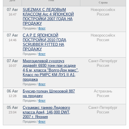
Дата
Тема
Страна
07 Авг
SUEZMAX С ЛЕДОВЫМ
Новороссийск
КЛАССОМ Arc 4 ЯПОНСКОЙ
Россия
16:47
ПОСТРОЙКИ 2007 ГОДА НА
ПРОДАЖУ
Продажа /
Флот
07 Авг
C A P E ЯПОНСКОЙ
Новороссийск
ПОСТРОЙКИ 2010 ГОДА
Россия
14:46
SCRUBBER FITTED НА
ПРОДАЖУ
Продажа /
Флот
07 Авг
Многоцелевой сухогруз
Санкт-Петербург
дедвейт 6930 тонн при осадке
Россия
10:07
4,6 м, класса "Волго-Дон макс",
Класс по РМРС КМ ЛУ1 II А1,
продажа
Продажа /
Флот
06 Авг
Буксир-толкач Шлюзовой 887
Астрахань
на продажу
Россия
12:28
Продажа /
Флот
05 Авг
Суэцмакс танкер Ледового
Санкт-Петербург
класса Арк4, 146,000 DWT,
Россия
23:04
2007 г. Япония
Продажа /
Флот