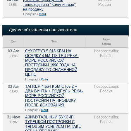
теплоход типа "Калининград"
Россия
15:53
на продажу
Продажа /
Флот
Другие объявления пользователя
Город
Дата
Тема
Страна
03 Авг
СУХОГРУЗ 5.018 КБМ НА
Новороссийск
ОСАДКУ 4.5М 118 TEU РЕКА-
Россия
11:45
МОРЕ РОССИЙСКОЙ
ПОСТРОЙКИ 1996 ГОДА НА
ПРОДАЖУ ПО CНИЖЕННОЙ
ЦЕНЕ
Продажа /
Флот
03 Авг
ТАНКЕР 4.654 КБМ C Ice 2 +
Новороссийск
ДВА ВИНТА + ПОДРУЛЬ РЕКА-
Россия
11:40
МОРЕ РОССИЙСКОЙ
ПОСТРОЙКИ НА ПРОДАЖУ
ПОCЛЕ ДОКОВАНИЯ
Продажа /
Флот
31 Июл
АЗИМУТАЛЬНЫЙ БУКСИР
Новороссийск
ТУРЕЦКОЙ ПОСТРОЙКИ С
Россия
12:07
ТЯГОВЫМ УСИЛИЕМ НА ГАКЕ