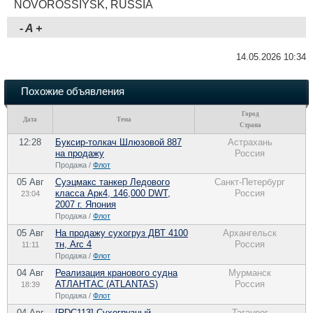
NOVOROSSIYSK, RUSSIA
-
A
+
14.05.2026 10:34
Похожие объявления
Город
Дата
Тема
Страна
12:28
Буксир-толкач Шлюзовой 887
Астрахань
на продажу
Россия
Продажа /
Флот
05 Авг
Суэцмакс танкер Ледового
Санкт-Петербург
класса Арк4, 146,000 DWT,
Россия
23:04
2007 г. Япония
Продажа /
Флот
05 Авг
На продажу сухогруз ДВТ 4100
Архангельск
тн, Arc 4
Россия
11:11
Продажа /
Флот
04 Авг
Реализация кранового судна
Мурманск
АТЛАНТАС (ATLANTAS)
Россия
18:39
Продажа /
Флот
04 Авг
[RDC113] Сухогрузный
Таганрог