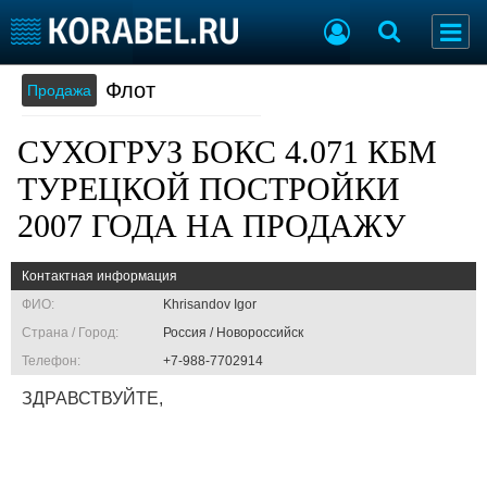
Флот
Продажа
Судостроение
Торговая площадка
Пульс
Доска объявлений
СУХОГРУЗ БОКС 4.071 КБМ
Новости
Продажа флота
Компании
Оборудование
ТУРЕЦКОЙ ПОСТРОЙКИ
Репутация
Изделия
2007 ГОДА НА ПРОДАЖУ
Работа
Материалы
Крюинг
Услуги
Контактная информация
Журнал
ФИО:
Khrisandov Igor
Реклама
Страна / Город:
Россия / Новороссийск
Телефон:
+7-988-7702914
Конференции
Флот
ЗДРАВСТВУЙТЕ,
Выставки и семинары
Галерея флота
Личности
Форум
Словарь
Отзывы
Все службы