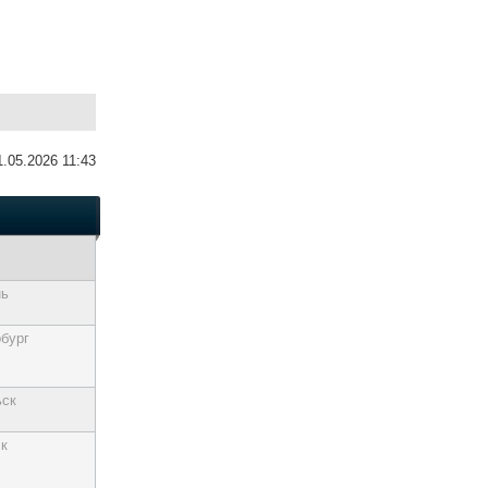
1.05.2026 11:43
нь
бург
ьск
к