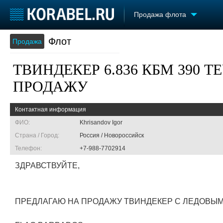
Продажа флота
Флот
Продажа
Судостроение
Торговая площадка
Конфере
Пульс
Доска объявлений
Выставк
ТВИНДЕКЕР 6.836 КБМ 390 
Новости
Продажа флота
Личност
Компании
Оборудование
Словарь
ПРОДАЖУ
Репутация
Изделия
Работа
Материалы
Контактная информация
Крюинг
Услуги
ФИО:
Khrisandov Igor
Журнал
Страна / Город:
Россия / Новороссийск
Реклама
Телефон:
+7-988-7702914
ЗДРАВСТВУЙТЕ,
ПРЕДЛАГАЮ НА ПРОДАЖУ ТВИНДЕКЕР С ЛЕДОВЫМ 