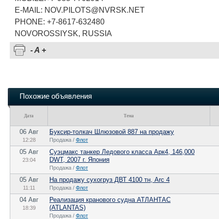
E-MAIL: NOV.PILOTS@NVRSK.NET
PHONE: +7-8617-632480
NOVOROSSIYSK, RUSSIA
-
A
+
Похожие объявления
Дата
Тема
06 Авг
Буксир-толкач Шлюзовой 887 на продажу
12:28
Продажа /
Флот
05 Авг
Суэцмакс танкер Ледового класса Арк4, 146,000
DWT, 2007 г. Япония
23:04
Продажа /
Флот
05 Авг
На продажу сухогруз ДВТ 4100 тн, Arc 4
11:11
Продажа /
Флот
04 Авг
Реализация кранового судна АТЛАНТАС
(ATLANTAS)
18:39
Продажа /
Флот