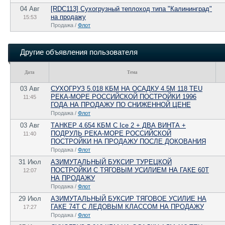
04 Авг
[RDC113] Сухогрузный теплоход типа "Калининград"
на продажу
15:53
Продажа /
Флот
Другие объявления пользователя
Дата
Тема
03 Авг
СУХОГРУЗ 5.018 КБМ НА ОСАДКУ 4.5М 118 TEU
РЕКА-МОРЕ РОССИЙСКОЙ ПОСТРОЙКИ 1996
11:45
ГОДА НА ПРОДАЖУ ПО CНИЖЕННОЙ ЦЕНЕ
Продажа /
Флот
03 Авг
ТАНКЕР 4.654 КБМ C Ice 2 + ДВА ВИНТА +
ПОДРУЛЬ РЕКА-МОРЕ РОССИЙСКОЙ
11:40
ПОСТРОЙКИ НА ПРОДАЖУ ПОCЛЕ ДОКОВАНИЯ
Продажа /
Флот
31 Июл
АЗИМУТАЛЬНЫЙ БУКСИР ТУРЕЦКОЙ
ПОСТРОЙКИ С ТЯГОВЫМ УСИЛИЕМ НА ГАКЕ 60Т
12:07
НА ПРОДАЖУ
Продажа /
Флот
29 Июл
АЗИМУТАЛЬНЫЙ БУКСИР ТЯГОВОЕ УСИЛИЕ НА
ГАКЕ 74Т С ЛЕДОВЫМ КЛАССОМ НА ПРОДАЖУ
17:27
Продажа /
Флот