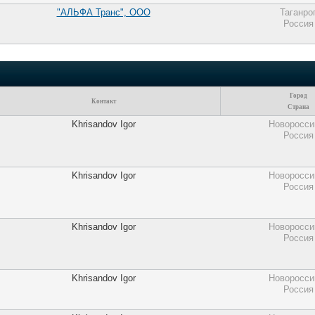
"АЛЬФА Транс", ООО
Таганро
Россия
Город
Контакт
Страна
Khrisandov Igor
Новоросси
Россия
Khrisandov Igor
Новоросси
Россия
Khrisandov Igor
Новоросси
Россия
Khrisandov Igor
Новоросси
Россия