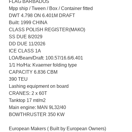
FLAG BARBADOS
Mpp ship / Tween / Box / Container fitted
DWT 4.798 ON 6.401M DRAFT
Built: 1999 CHINA
CLASS POLISH REGISTER(МАКО)
SS DUE 8/2029
DD DUE 11/2026
ICE CLASS 1A
LOA/Beam/Draft: 100.57/16.6/6.401
1/1 Ho/Ha: Kvaerner folding type
CAPACITY 6.836 CBM
390 TEU
Lashing equipment on board
CRANES: 2 x 60T
Tanktop 17 mt/m2
Main engine: MAN 9L32/40
BOWTHRUSTER 350 KW
European Makers ( Built by European Owners)