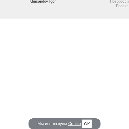
Khrisandov Igor
Новоросси
Россия
Мы используем
Cookie
OK