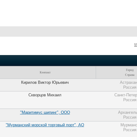
1
Город
Контакт
Страна
Кирилов Виктор Юрьевич
Астраха
Россия
Скворцов Михаил
Санкт-Петер
Россия
"Маритимус шипинг", ООО
Архангел
Россия
"Мурманский морской торговый порт", АО
Мурманс
Россия