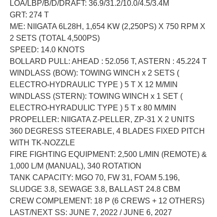
LOA/LBP/B/D/DRAFT: 36.9/31.2/10.0/4.5/3.4M
GRT: 274 T
M/E: NIIGATA 6L28H, 1,654 KW (2,250PS) X 750 RPM X
2 SETS (TOTAL 4,500PS)
SPEED: 14.0 KNOTS
BOLLARD PULL: AHEAD : 52.056 T, ASTERN : 45.224 T
WINDLASS (BOW): TOWING WINCH x 2 SETS (
ELECTRO-HYDRAULIC TYPE ) 5 T X 12 M/MIN
WINDLASS (STERN): TOWING WINCH x 1 SET (
ELECTRO-HYRADULIC TYPE ) 5 T x 80 M/MIN
PROPELLER: NIIGATA Z-PELLER, ZP-31 X 2 UNITS
360 DEGRESS STEERABLE, 4 BLADES FIXED PITCH
WITH TK-NOZZLE
FIRE FIGHTING EQUIPMENT: 2,500 L/MIN (REMOTE) &
1,000 L/M (MANUAL), 340 ROTATION
TANK CAPACITY: MGO 70, FW 31, FOAM 5.196,
SLUDGE 3.8, SEWAGE 3.8, BALLAST 24.8 CBM
CREW COMPLEMENT: 18 P (6 CREWS + 12 OTHERS)
LAST/NEXT SS: JUNE 7, 2022 / JUNE 6, 2027