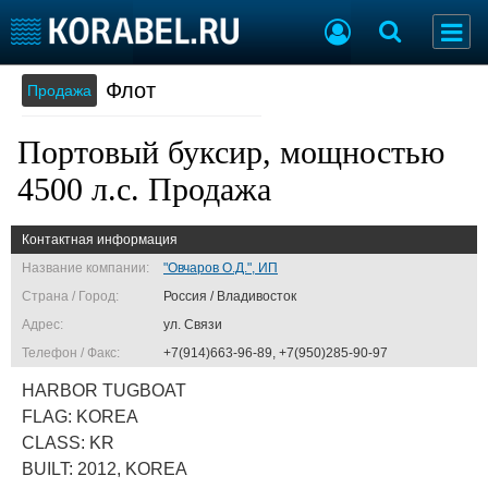
Флот
Продажа
Судостроение
Торговая площадка
Пульс
Доска объявлений
Портовый буксир, мощностью
Новости
Продажа флота
Компании
Оборудование
4500 л.с. Продажа
Репутация
Изделия
Работа
Материалы
Контактная информация
Крюинг
Услуги
Название компании:
"Овчаров О.Д.", ИП
Журнал
Страна / Город:
Россия / Владивосток
Реклама
Адрес:
ул. Связи
Телефон / Факс:
+7(914)663-96-89, +7(950)285-90-97
Конференции
Флот
HARBOR TUGBOAT
Выставки и семинары
Галерея флота
FLAG: KOREA
Личности
Форум
CLASS: KR
Словарь
Отзывы
BUILT: 2012, KOREA
Все службы