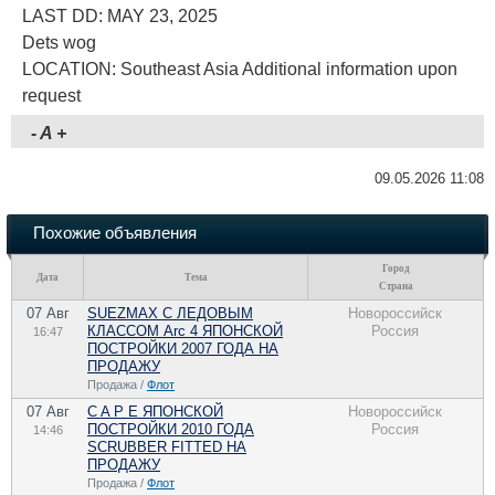
LAST DD: MAY 23, 2025
Dets wog
LOCATION: Southeast Asia Additional information upon
request
-
A
+
09.05.2026 11:08
Похожие объявления
Город
Дата
Тема
Страна
07 Авг
SUEZMAX С ЛЕДОВЫМ
Новороссийск
КЛАССОМ Arc 4 ЯПОНСКОЙ
Россия
16:47
ПОСТРОЙКИ 2007 ГОДА НА
ПРОДАЖУ
Продажа /
Флот
07 Авг
C A P E ЯПОНСКОЙ
Новороссийск
ПОСТРОЙКИ 2010 ГОДА
Россия
14:46
SCRUBBER FITTED НА
ПРОДАЖУ
Продажа /
Флот