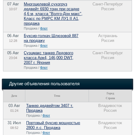
07 Авг
Многоцелевой сухогруз
Санкт-Петербург
дедвейт 6930 тонн при осадке
Россия
10:07
4,6 м, класса "Волго-Дон макс",
Класс по РМРС КМ ЛУ1 II А1,
продажа
Продажа /
Флот
06 Авг
Буксир-толкач Шлюзовой 887
Астрахань
на продажу
Россия
12:28
Продажа /
Флот
05 Авг
Суэцмакс танкер Ледового
Санкт-Петербург
класса Арк4, 146,000 DWT,
Россия
23:04
2007 г. Япония
Продажа /
Флот
Другие объявления пользователя
Город
Дата
Тема
Страна
03 Авг
Танкер дедвейтом 3407 т.
Владивосток
Продажа
Россия
01:24
Продажа /
Флот
31 Июл
Портовый буксир мощностью
Владивосток
2800 л.с. Продажа
Россия
08:52
Продажа /
Флот