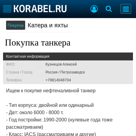
Катера и яхты
Покупка
Судостроение
Торговая площадка
Пульс
Доска объявлений
Покупка танкера
Новости
Продажа флота
Компании
Оборудование
Контактная информация
Репутация
Изделия
Работа
Материалы
ФИО:
Кузнецов Алексей
Крюинг
Услуги
Страна / Город:
Россия / Петрозаводск
Журнал
Телефон:
+79814048704
Реклама
Ищем к покупке нефтеналивной танкер
- Тип корпуса: двойной или одинарный
Конференции
Флот
- Двт: около 6000 - 8000 т.
Выставки и семинары
Галерея флота
- Год постройки: 1990-2000 (нулевые года тоже
Личности
Форум
рассматриваем)
Словарь
Отзывы
- Класс: IACS (рассматриваем и другие)
Все службы