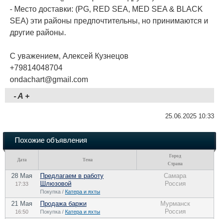
- Место доставки: (PG, RED SEA, MED SEA & BLACK
SEA) эти районы предпочтительны, но принимаются и
другие районы.
С уважением, Алексей Кузнецов
+79814048704
ondachart@gmail.com
-
A
+
25.06.2025 10:33
Похожие объявления
Город
Дата
Тема
Страна
28 Мая
Предлагаем в работу
Самара
Шлюзовой
Россия
17:33
Покупка /
Катера и яхты
21 Мая
Продажа баржи
Мурманск
Россия
16:50
Покупка /
Катера и яхты