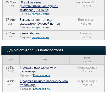
15 Мая
585. Описание:
Санкт-Петербург
Дноуглубительное судно -
Россия
10:53
землесос ДВТ1400т
Покупка /
Катера и яхты
17 Апр
Закольный понтон под
Волгоград
экскаватор, буровой понтон
Россия
14:57
Покупка /
Катера и яхты
27 Янв
Куплю баржи
Самара
Россия
15:51
Покупка /
Катера и яхты
Другие объявления пользователя
Город
Дата
Тема
Страна
23 Июн
Продажа пассажирского
Петрозаводск
теплохода
Россия
12:08
Продажа /
Катера и яхты
04 Июн
Продажа речного пассажирского
Петрозаводск
теплохода
Россия
11:12
Продажа /
Катера и яхты