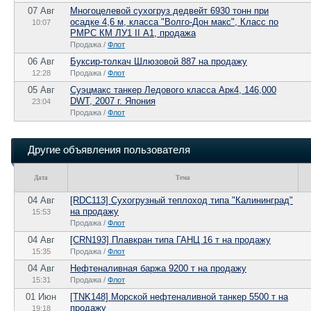
07 Авг
Многоцелевой сухогруз дедвейт 6930 тонн при
осадке 4,6 м, класса "Волго-Дон макс", Класс по
10:07
РМРС КМ ЛУ1 II А1, продажа
Продажа /
Флот
06 Авг
Буксир-толкач Шлюзовой 887 на продажу
12:28
Продажа /
Флот
05 Авг
Суэцмакс танкер Ледового класса Арк4, 146,000
DWT, 2007 г. Япония
23:04
Продажа /
Флот
Другие объявления пользователя
Дата
Тема
04 Авг
[RDC113] Сухогрузный теплоход типа "Калининград"
на продажу
15:53
Продажа /
Флот
04 Авг
[CRN193] Плавкран типа ГАНЦ 16 т на продажу
15:35
Продажа /
Флот
04 Авг
Нефтеналивная баржа 9200 т на продажу
15:31
Продажа /
Флот
01 Июн
[TNK148] Морской нефтеналивной танкер 5500 т на
продажу
19:18