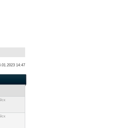
3.01.2023 14:47
йск
йск