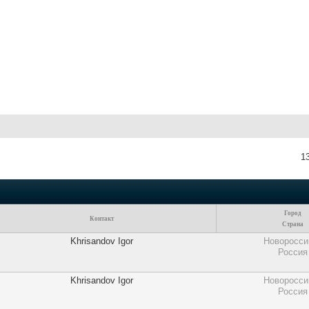
1
Город
Контакт
Страна
Khrisandov Igor
Новоросси
Россия
Khrisandov Igor
Новоросси
Россия