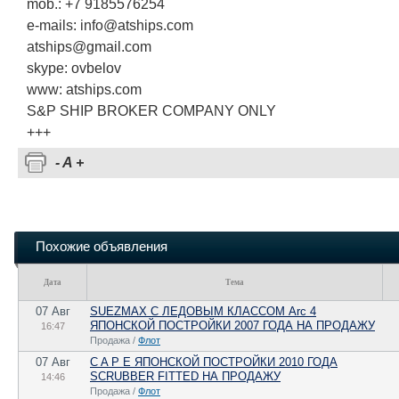
mob.: +7 9185576254
e-mails: info@atships.com
atships@gmail.com
skype: ovbelov
www: atships.com
S&P SHIP BROKER COMPANY ONLY
+++
-
A
+
Похожие объявления
Дата
Тема
07 Авг
SUEZMAX С ЛЕДОВЫМ КЛАССОМ Arc 4
ЯПОНСКОЙ ПОСТРОЙКИ 2007 ГОДА НА ПРОДАЖУ
16:47
Продажа /
Флот
07 Авг
C A P E ЯПОНСКОЙ ПОСТРОЙКИ 2010 ГОДА
SCRUBBER FITTED НА ПРОДАЖУ
14:46
Продажа /
Флот