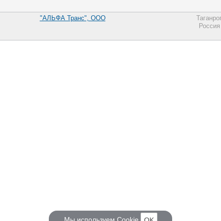
"АЛЬФА Транс", ООО
Таганро
Россия
Мы используем
Cookie
OK