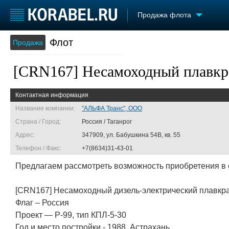
Продажа флота
Флот
Продажа
Судостроение
Торговая площадка
Конфере
Пульс
Доска объявлений
Выставк
[CRN167] Несамоходный плавкра
Новости
Продажа флота
Личност
Компании
Оборудование
Словарь
Контактная информация
Репутация
Изделия
Работа
Материалы
Название компании:
"АЛЬФА Транс", ООО
Крюинг
Услуги
Страна / Город:
Россия / Таганрог
Журнал
Адрес:
347909, ул. Бабушкина 54В, кв. 55
Реклама
Телефон / Факс:
+7(8634)31-43-01
Предлагаем рассмотреть возможность приобретения в 
[CRN167] Несамоходный дизель-электрический плавкр
Флаг – Россия
Проект — Р-99, тип КПЛ-5-30
Год и место постройки - 1988, Астрахань