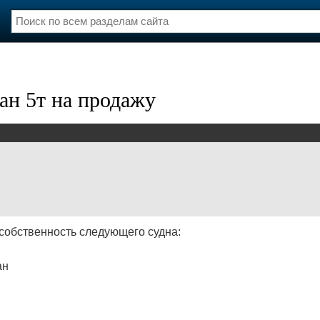
нции
Флот
и и семинары
Галерея флота
н 5т на продажу
и
Форум
Отзывы
Все службы
собственность следующего судна:
ан