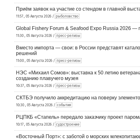
Приём заявок на участие со стендом в главной выст
11:57 , 05 Августа 2026 /
рыболовство
Global Fishery Forum & Seafood Expo Russia 2026 — 
11:30 , 05 Августа 2026 /
пресс-релизы
Вместо импорта — свои: в России представят ката
решений
11:00 , 05 Августа 2026 /
пресс-релизы
НЭС «Михаил Сомов»: выставка к 50 летию ветеран
созданию плавучего музея
10:37 , 05 Августа 2026 /
пресс-релизы
СКТБЭ получило аккредитацию на поверку элементо
10:30 , 05 Августа 2026 /
события
РЦПКБ «Стапель» передало заказчику проект паром
10:17 , 05 Августа 2026 /
судостроение
«Восточный Порт»: с заботой о морских млекопита