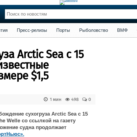
сс-релизы
Порты
Рыболовство
ВМФ
Образование
Яхт
тия
Пресс-релизы
Порты
Рыболовство
ВМФ
нции
Флот
и и семинары
Галерея флота
а Arctic Sea с 15
и
Форум
Отзывы
известные
Все службы
змере $1,5
1 мин
498
0
ождение сухогруза Arctic Sea с 15
e Welle со ссылкой на газету
оложение судна продолжает
ортНьюс».