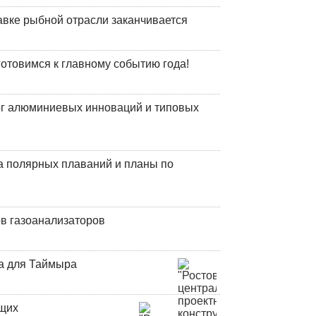
авке рыбной отрасли заканчивается
готовимся к главному событию года!
лог алюминиевых инноваций и типовых
а полярных плаваний и планы по
в газоанализаторов
а для Таймыра
ющих