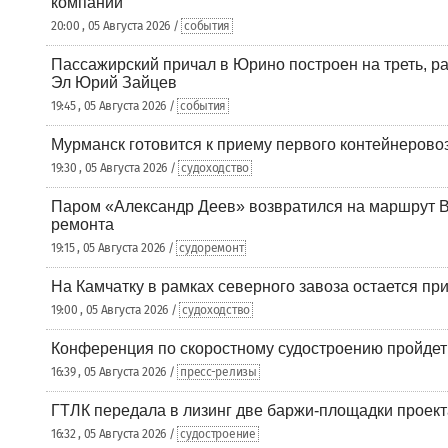
компании
20:00 , 05 Августа 2026 /
события
Пассажирский причал в Юрино построен на треть, 
Эл Юрий Зайцев
19:45 , 05 Августа 2026 /
события
Мурманск готовится к приему первого контейнеровоз
19:30 , 05 Августа 2026 /
судоходство
Паром «Александр Деев» возвратился на маршрут 
ремонта
19:15 , 05 Августа 2026 /
судоремонт
На Камчатку в рамках северного завоза остается при
19:00 , 05 Августа 2026 /
судоходство
Конференция по скоростному судостроению пройде
16:39 , 05 Августа 2026 /
пресс-релизы
ГТЛК передала в лизинг две баржи-площадки проек
16:32 , 05 Августа 2026 /
судостроение