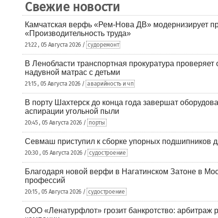
Свежие новости
Камчатская верфь «Рем-Нова ДВ» модернизирует пр
«Производительность труда»
21:22 , 05 Августа 2026 /
судоремонт
В Ленобласти транспортная прокуратура проверяет 
надувной матрас с детьми
21:15 , 05 Августа 2026 /
аварийность и чп
В порту Шахтерск до конца года завершат оборудова
аспирации угольной пыли
20:45 , 05 Августа 2026 /
порты
Севмаш приступил к сборке упорных подшипников д
20:30 , 05 Августа 2026 /
судостроение
Благодаря новой верфи в Нагатинском Затоне в Мос
профессий
20:15 , 05 Августа 2026 /
судостроение
ООО «Ленатурфлот» грозит банкротство: арбитраж р