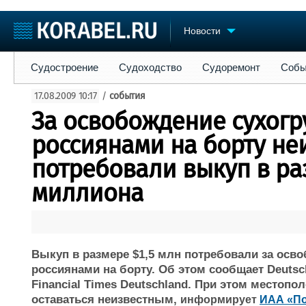
Новости
Судостроение
Судоходство
Судоремонт
События
Пре
Судостроение
Судоходство
Судоремонт
Собы
Судостроение
Торговая площадка
Конфере
17.08.2009 10:17
/
события
Пульс
Доска объявлений
Выставк
За освобождение сухогруз
Новости
Продажа флота
Личност
Компании
Оборудование
Словарь
россиянами на борту не
Репутация
Изделия
потребовали выкуп в ра
Работа
Материалы
Крюинг
миллиона
Услуги
Журнал
Реклама
Выкуп в размере $1,5 млн потребовали за освоб
россиянами на борту. Об этом сообщает Deutsch
Financial Times Deutschland. При этом местоп
оставаться неизвестным,
информирует
ИАА «П