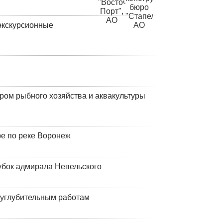
экскурсионные
ром рыбного хозяйства и аквакультуры
ре по реке Воронеж
убок адмирала Невельского
оуглубительным работам