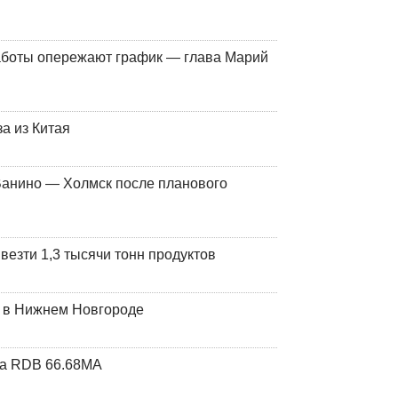
работы опережают график — глава Марий
а из Китая
Ванино — Холмск после планового
везти 1,3 тысячи тонн продуктов
т в Нижнем Новгороде
та RDB 66.68МА