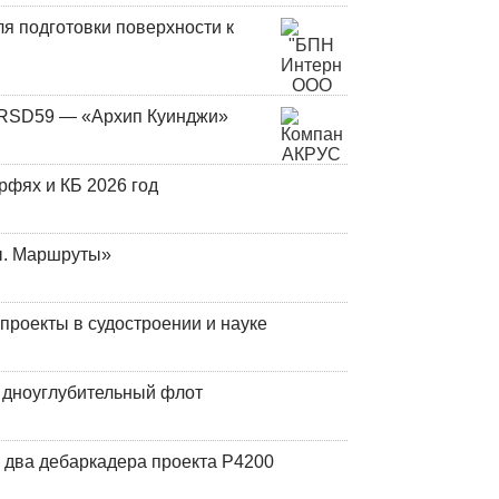
я подготовки поверхности к
и RSD59 — «Архип Куинджи»
фях и КБ 2026 год
ы. Маршруты»
роекты в судостроении и науке
й дноуглубительный флот
 два дебаркадера проекта Р4200