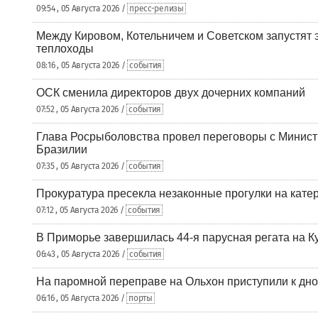
09:54 , 05 Августа 2026 /
пресс-релизы
Между Кировом, Котельничем и Советском запустят 
теплоходы
08:16 , 05 Августа 2026 /
события
ОСК сменила директоров двух дочерних компаний
07:52 , 05 Августа 2026 /
события
Глава Росрыболовства провел переговоры с Минист
Бразилии
07:35 , 05 Августа 2026 /
события
Прокуратура пресекла незаконные прогулки на кате
07:12 , 05 Августа 2026 /
события
В Приморье завершилась 44-я парусная регата на К
06:43 , 05 Августа 2026 /
события
На паромной переправе на Ольхон приступили к дн
06:16 , 05 Августа 2026 /
порты