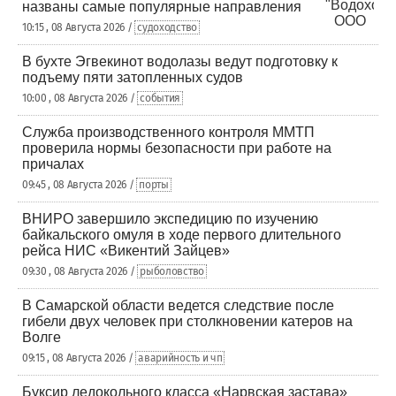
названы самые популярные направления
10:15 , 08 Августа 2026 /
судоходство
В бухте Эгвекинот водолазы ведут подготовку к
подъему пяти затопленных судов
10:00 , 08 Августа 2026 /
события
Служба производственного контроля ММТП
проверила нормы безопасности при работе на
причалах
09:45 , 08 Августа 2026 /
порты
ВНИРО завершило экспедицию по изучению
байкальского омуля в ходе первого длительного
рейса НИС «Викентий Зайцев»
09:30 , 08 Августа 2026 /
рыболовство
В Самарской области ведется следствие после
гибели двух человек при столкновении катеров на
Волге
09:15 , 08 Августа 2026 /
аварийность и чп
Буксир ледокольного класса «Нарвская застава»