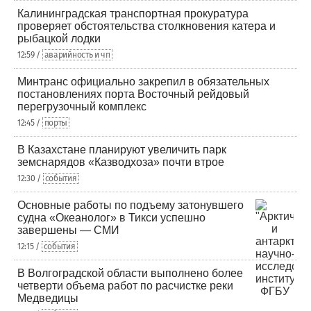
Калининградская транспортная прокуратура
проверяет обстоятельства столкновения катера и
рыбацкой лодки
12:59 /
аварийность и чп
Минтранс официально закрепил в обязательных
постановлениях порта Восточный рейдовый
перегрузочный комплекс
12:45 /
порты
В Казахстане планируют увеличить парк
земснарядов «Казводхоза» почти втрое
12:30 /
события
Основные работы по подъему затонувшего
судна «Океанолог» в Тикси успешно
завершены — СМИ
12:15 /
события
В Волгоградской области выполнено более
четверти объема работ по расчистке реки
Медведицы