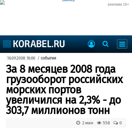
реклама 16+
Судостроение
16.09.2008 16:06
/
события
Судоходство
Судоремонт
За 8 месяцев 2008 года
События
Пресс-релизы
грузооборот российских
Порты
Рыболовство
морских портов
ВМФ
Образование
увеличился на 2,3% - до
Яхты и катера
Еще
303,7 миллионов тонн
Судостроение
Торговая площадка
2 мин
558
0
Пульс
Доска объявлений