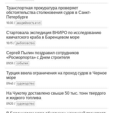
Транспортная прокуратура проверяет
обстоятельства столкновения судов в Санкт-
Петербурге
10:30 /
аварийность и чп
Стартовала экспедиция ВНИРО по исследованию
камчатского краба в Баренцевом море
10:15 /
рыболовство
Сергей Пылин поздравил сотрудников
«Росморпорта» с Днем строителя
09:59 /
события
Турция ввела ограничения на проход судов в Черное
море
09:40 /
судоходство
На Чукотку доставлено свыше 50 тыс. тонн твердого
и жидкого топлива
09:20 /
судоходство