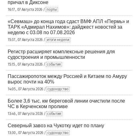
причал в Диксоне
16:17 , 07 Августа 2026 /
порты
«Севмаш» до конца года сдаст ВМФ АПЛ «Пермь» и
ТАРК «Адмирал Нахимов»: дайджест новостей за
неделю с 03.08 по 07.08.2026
15:37 , 07 Августа 2026 /
итоги недели
Регистр расширяет комплексные решения для
судостроения и промышленности
15:15 , 07 Августа 2026 /
события
Пассажиропоток между Россией и Китаем по Амуру
вырос почти на 40%
14:05 , 07 Августа 2026 /
судоходство
Более 3,6 тыс. км береговой линии очистили после
ЧС в Керченском проливе
13:46 , 07 Августа 2026 /
события
Северный завоз на Чукотку идет по плану
13:30 , 07 Августа 2026 /
судоходство