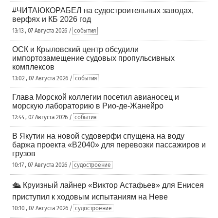
#ЧИТАЮКОРАБЕЛ на судостроительных заводах,
верфях и КБ 2026 год
13:13 , 07 Августа 2026 /
события
ОСК и Крыловский центр обсудили
импортозамещение судовых пропульсивных
комплексов
13:02 , 07 Августа 2026 /
события
Глава Морской коллегии посетил авианосец и
морскую лабораторию в Рио-де-Жанейро
12:44 , 07 Августа 2026 /
события
В Якутии на новой судоверфи спущена на воду
баржа проекта «В2040» для перевозки пассажиров и
грузов
10:17 , 07 Августа 2026 /
судостроение
🛳️ Круизный лайнер «Виктор Астафьев» для Енисея
приступил к ходовым испытаниям на Неве
10:10 , 07 Августа 2026 /
судостроение