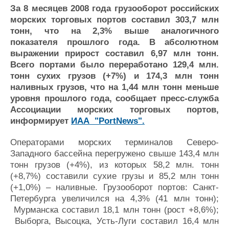
Новости
Продажа флота
За 8 месяцев 2008 года грузооборот российских
Компании
Оборудование
морских торговых портов составил 303,7 млн
Репутация
Изделия
тонн, что на 2,3% выше аналогичного
Работа
Материалы
показателя прошлого года. В абсолютном
Крюинг
Услуги
выражении прирост составил 6,97 млн тонн.
Журнал
Всего портами было переработано 129,4 млн.
Реклама
тонн сухих грузов (+7%) и 174,3 млн тонн
наливных грузов, что на 1,44 млн тонн меньше
уровня прошлого года, сообщает пресс-служба
Конференции
Флот
Ассоциации морских торговых портов,
Выставки и семинары
Галерея флота
информирует
ИАА "PortNews".
Личности
Форум
Операторами морских терминалов Северо-
Словарь
Отзывы
Западного бассейна перегружено свыше 143,4 млн
Все службы
тонн грузов (+4%), из которых 58,2 млн. тонн
(+8,7%) составили сухие грузы и 85,2 млн тонн
(+1,0%) – наливные. Грузооборот портов: Санкт-
Петербурга увеличился на 4,3% (41 млн тонн);
Мурманска составил 18,1 млн тонн (рост +8,6%);
Выборга, Высоцка, Усть-Луги составил 16,4 млн