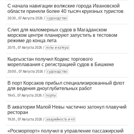
С начала навигации волжские города Ивановской
области приняли более 40 тысяч круизных туристов
20:30 , 07 Августа 2026 /
судоходство
Слип для маломерных судов в Магаданском
морском центре планируют запустить в тестовом
режиме до конца лета
20:15 , 07 Августа 2026 /
яхты и катера
Кыргызстан получил Кодекс торгового
мореплавания с регистрацией судов в Бишкеке
20:00 , 07 Августа 2026 /
судоходство
В порт Корсаков прибыл специализированный флот
для ведения дноуглубительных работ
19:45 , 07 Августа 2026 /
порты
В акватории Малой Невы частично затонул плавучий
ресторан
19:30 , 07 Августа 2026 /
аварийность и чп
«Росморпорт» получил в управление пассажирский