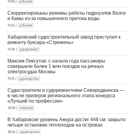
11:59 /
события
Скорректированы режимы работы гидроузлов Волги
и Камы из-за повышенного притока воды
11:45 /
события
Хабаровский судостроительный завод приступил к
ремонту буксира «Стрежень»
11:30 /
судоремонт
Максим Ликсутов: с начала года пассажиры
совершили более 1 млн поездок на речных
электросудах Москвы
11:15 /
судоходство
Судостроители и судоремонтники Северодвинска —
в числе призеров регионального этапа конкурса
«Лучший по профессии»
10:59 /
события
В Хабаровске уровень Амура достиг 448 см: закрыто
четыре остановки теплоходов на островах
10:45 /
судоходство