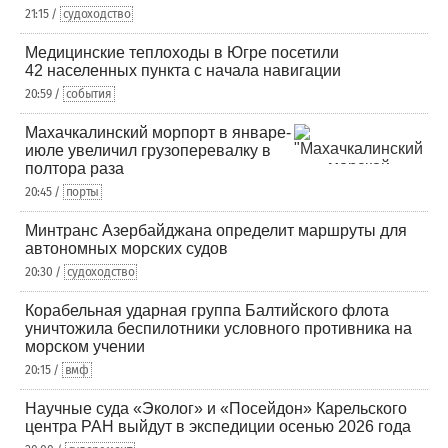
21:15 /
судоходство
Медицинские теплоходы в Югре посетили
42 населенных пункта с начала навигации
20:59 /
события
Махачкалинский морпорт в январе-
июле увеличил грузоперевалку в
полтора раза
20:45 /
порты
Минтранс Азербайджана определит маршруты для
автономных морских судов
20:30 /
судоходство
Корабельная ударная группа Балтийского флота
уничтожила беспилотники условного противника на
морском учении
20:15 /
вмф
Научные суда «Эколог» и «Посейдон» Карельского
центра РАН выйдут в экспедиции осенью 2026 года