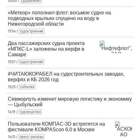
20:00 /
судоремонт
«Метеор» пополнил флот: восьмое судно на
подводных крыльях спущено на воду в
Нижегородской области
17:04 /
судостроение
Два пассажирских судна проекта
«МПКС-L» заложены на верфи в
Самаре
15:57 /
судостроение
#ЧИТАЮКОРАБЕЛ на судостроительных заводах,
верфях и КБ 2026 год
15:25 /
события
Севморпуть изменит мировую логистику и экономику
— Цыбульский
14:19 /
судоходство
Пользователи КОМПАС-3D встретятся на
фестивале KOMPAScon 6.0 в Москве
14:15 /
пресс-релизы