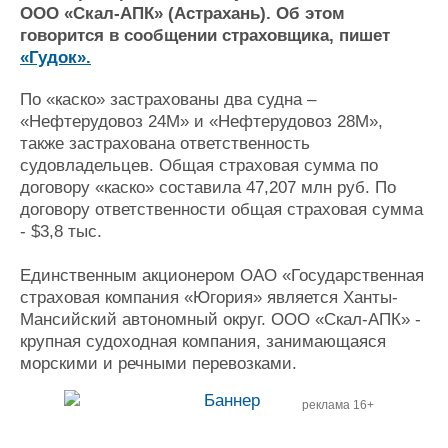
ООО «Скал-АПК» (Астрахань). Об этом
Журнал
говорится в сообщении страховщика, пишет
Реклама
«Гудок».
По «каско» застрахованы два судна –
Конференции
Флот
«Нефтерудовоз 24М» и «Нефтерудовоз 28М»,
Выставки и семинары
Галерея флота
также застрахована ответственность
Личности
Форум
судовладельцев. Общая страховая сумма по
Словарь
Отзывы
договору «каско» составила 47,207 млн руб. По
Все службы
договору ответственности общая страховая сумма
- $3,8 тыс.
Единственным акционером ОАО «Государственная
страховая компания «Югория» является Ханты-
Мансийский автономный округ. ООО «Скал-АПК» -
крупная судоходная компания, занимающаяся
морскими и речными перевозками.
реклама 16+