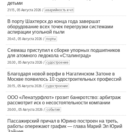
детьми
21:15 , 05 Августа 2026 /
аварийность и чп
В порту Шахтерск до конца года завершат
оборудование всех точек перегрузки системами
аспирации угольной пыли
20:45 , 05 Августа 2026 /
порты
Севмаш приступил к сборке упорных подшипников
для атомного ледокола «Сталинград»
20:30 , 05 Августа 2026 /
судостроение
Благодаря новой верфи в Нагатинском Затоне в
Москве появилось 10 судостроительных профессий
20:15 , 05 Августа 2026 /
судостроение
ООО «Ленатурфлот» грозит банкротство: арбитраж
рассмотрит иск о несостоятельности компании
20:00 , 05 Августа 2026 /
события
Пассажирский причал в Юрино построен на треть,
работы опережают график — глава Марий Эл Юрий
Зайцев