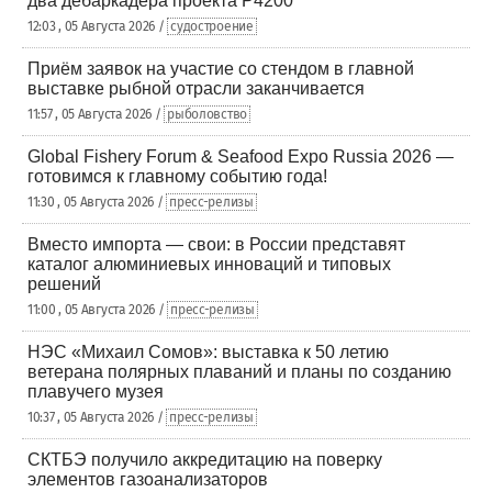
два дебаркадера проекта Р4200
12:03 , 05 Августа 2026 /
судостроение
Приём заявок на участие со стендом в главной
выставке рыбной отрасли заканчивается
11:57 , 05 Августа 2026 /
рыболовство
Global Fishery Forum & Seafood Expo Russia 2026 —
готовимся к главному событию года!
11:30 , 05 Августа 2026 /
пресс-релизы
Вместо импорта — свои: в России представят
каталог алюминиевых инноваций и типовых
решений
11:00 , 05 Августа 2026 /
пресс-релизы
НЭС «Михаил Сомов»: выставка к 50 летию
ветерана полярных плаваний и планы по созданию
плавучего музея
10:37 , 05 Августа 2026 /
пресс-релизы
СКТБЭ получило аккредитацию на поверку
элементов газоанализаторов