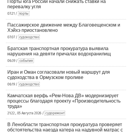
Порты юга России начали снижать ставки на
перевалку угля
07:21 /
порты
Пассажирское движение между Благовещенском и
Хэйхэ приостановлено
07:07 /
судоходство
Братская транспортная прокуратура выявила
нарушения на девяти причалах водохранилищ
06:39 /
события
Иран и Оман согласовали новый маршрут для
судоходства в Ормузском проливе
06:19 /
судоходство
Камчатская верфь «Рем-Нова ДВ» модернизирует
процессы благодаря проекту «Производительность
труда»
21:22 , 05 Августа 2026 /
судоремонт
В Ленобласти транспортная прокуратура проверяет
обстоятельства наезда катера на надувной матрас с