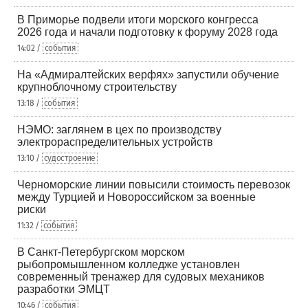
В Приморье подвели итоги морского конгресса
2026 года и начали подготовку к форуму 2028 года
14:02 /
события
На «Адмиралтейских верфях» запустили обучение
крупноблочному строительству
13:18 /
события
НЭМО: заглянем в цех по производству
электрораспределительных устройств
13:10 /
судостроение
Черноморские линии повысили стоимость перевозок
между Турцией и Новороссийском за военные
риски
11:32 /
события
В Санкт-Петербургском морском
рыбопромышленном колледже установлен
современный тренажер для судовых механиков
разработки ЭМЦТ
10:46 /
события