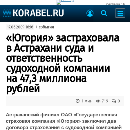
реклама 16+
Судостроение
17.06.2009 16:16
/
события
Судоходство
Судоремонт
«Югория» застраховала
События
Пресс-релизы
в Астрахани суда и
Порты
Рыболовство
ответственность
ВМФ
Образование
судоходной компании
Яхты и катера
Еще
на 47,3 миллиона
рублей
Судостроение
Торговая площадка
Пульс
Доска объявлений
Новости
Продажа флота
1 мин
719
0
Компании
Оборудование
Репутация
Изделия
Астраханский филиал ОАО «Государственная
страховая компания «Югория» заключил два
Работа
Материалы
договора страхования с судоходной компанией
Крюинг
Услуги