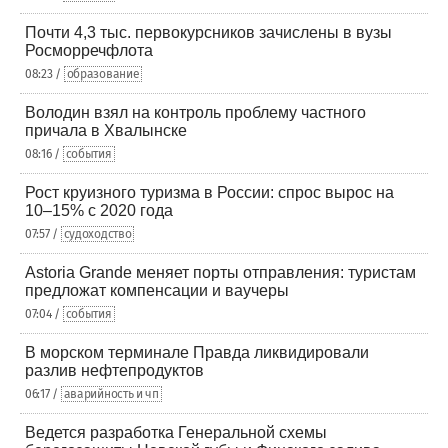
Почти 4,3 тыс. первокурсников зачислены в вузы
Росморречфлота
08:23 /
образование
Володин взял на контроль проблему частного
причала в Хвалынске
08:16 /
события
Рост круизного туризма в России: спрос вырос на
10–15% с 2020 года
07:57 /
судоходство
Astoria Grande меняет порты отправления: туристам
предложат компенсации и ваучеры
07:04 /
события
В морском терминале Правда ликвидировали
разлив нефтепродуктов
06:17 /
аварийность и чп
Ведется разработка Генеральной схемы