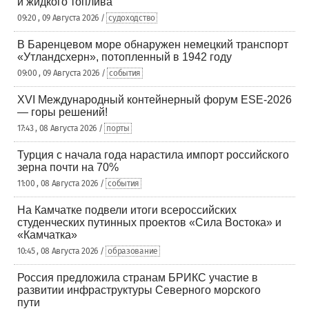
и жидкого топлива
09:20 , 09 Августа 2026 /
судоходство
В Баренцевом море обнаружен немецкий транспорт
«Утландсхерн», потопленный в 1942 году
09:00 , 09 Августа 2026 /
события
XVI Международный контейнерный форум ESE-2026
— горы решений!
17:43 , 08 Августа 2026 /
порты
Турция с начала года нарастила импорт российского
зерна почти на 70%
11:00 , 08 Августа 2026 /
события
На Камчатке подвели итоги всероссийских
студенческих путинных проектов «Сила Востока» и
«Камчатка»
10:45 , 08 Августа 2026 /
образование
Россия предложила странам БРИКС участие в
развитии инфраструктуры Северного морского
пути