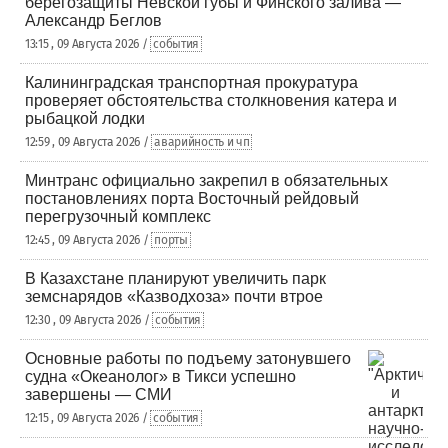
берегозащиты Невской губы и Финского залива —
Александр Беглов
13:15 , 09 Августа 2026 /
события
Калининградская транспортная прокуратура
проверяет обстоятельства столкновения катера и
рыбацкой лодки
12:59 , 09 Августа 2026 /
аварийность и чп
Минтранс официально закрепил в обязательных
постановлениях порта Восточный рейдовый
перегрузочный комплекс
12:45 , 09 Августа 2026 /
порты
В Казахстане планируют увеличить парк
земснарядов «Казводхоза» почти втрое
12:30 , 09 Августа 2026 /
события
Основные работы по подъему затонувшего
судна «Океанолог» в Тикси успешно
завершены — СМИ
12:15 , 09 Августа 2026 /
события