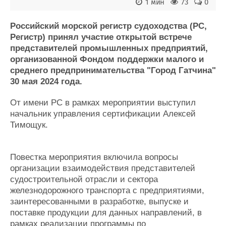
Новости
Продажа флота
1 мин
73
0
Компании
Оборудование
Репутация
Изделия
Российский морской регистр судоходства (РС,
Регистр) принял участие открытой встрече
Работа
Материалы
представителей промышленных предприятий,
Крюинг
Услуги
организованной Фондом поддержки малого и
Журнал
среднего предпринимательства "Город Гатчина"
Реклама
30 мая 2024 года.
От имени РС в рамках мероприятии выступил
Конференции
Флот
начальник управления сертификации Алексей
Выставки и семинары
Галерея флота
Тимощук.
Личности
Форум
Словарь
Отзывы
Все службы
Повестка мероприятия включила вопросы
организации взаимодействия представителей
судостроительной отрасли и сектора
железнодорожного транспорта с предприятиями,
заинтересованными в разработке, выпуске и
поставке продукции для данных направлений, в
рамках реализации программы по