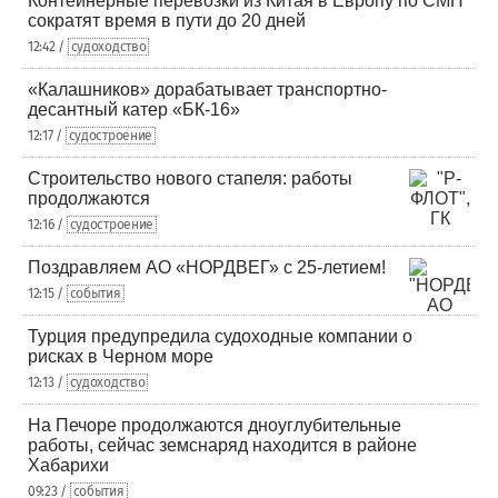
Контейнерные перевозки из Китая в Европу по СМП
сократят время в пути до 20 дней
12:42 /
судоходство
«Калашников» дорабатывает транспортно-
десантный катер «БК-16»
12:17 /
судостроение
Строительство нового стапеля: работы
продолжаются
12:16 /
судостроение
Поздравляем АО «НОРДВЕГ» с 25-летием!
12:15 /
события
Турция предупредила судоходные компании о
рисках в Черном море
12:13 /
судоходство
На Печоре продолжаются дноуглубительные
работы, сейчас земснаряд находится в районе
Хабарихи
09:23 /
события