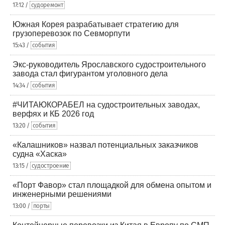
17:12 /
судоремонт
Южная Корея разрабатывает стратегию для
грузоперевозок по Севморпути
15:43 /
события
Экс-руководитель Ярославского судостроительного
завода стал фигурантом уголовного дела
14:34 /
события
#ЧИТАЮКОРАБЕЛ на судостроительных заводах,
верфях и КБ 2026 год
13:20 /
события
«Калашников» назвал потенциальных заказчиков
судна «Хаска»
13:15 /
судостроение
«Порт Фавор» стал площадкой для обмена опытом и
инженерными решениями
13:00 /
порты