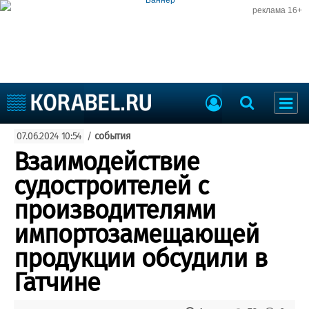
реклама 16+
Судостроение
07.06.2024 10:54
/
события
Судоходство
Судоремонт
Взаимодействие
События
Пресс-релизы
судостроителей с
Порты
Рыболовство
производителями
ВМФ
Образование
импортозамещающей
Яхты и катера
Еще
продукции обсудили в
Гатчине
Судостроение
Торговая площадка
Пульс
Доска объявлений