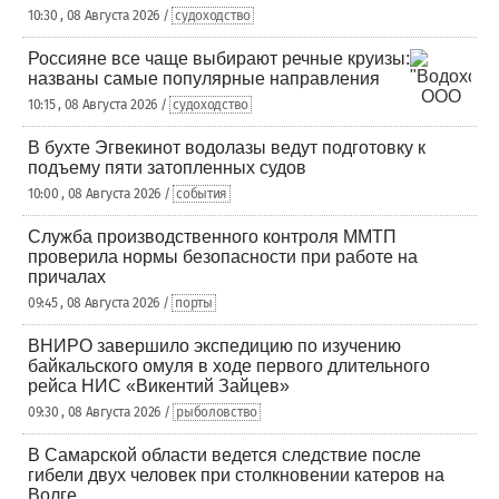
10:30 , 08 Августа 2026 /
судоходство
Россияне все чаще выбирают речные круизы:
названы самые популярные направления
10:15 , 08 Августа 2026 /
судоходство
В бухте Эгвекинот водолазы ведут подготовку к
подъему пяти затопленных судов
10:00 , 08 Августа 2026 /
события
Служба производственного контроля ММТП
проверила нормы безопасности при работе на
причалах
09:45 , 08 Августа 2026 /
порты
ВНИРО завершило экспедицию по изучению
байкальского омуля в ходе первого длительного
рейса НИС «Викентий Зайцев»
09:30 , 08 Августа 2026 /
рыболовство
В Самарской области ведется следствие после
гибели двух человек при столкновении катеров на
Волге