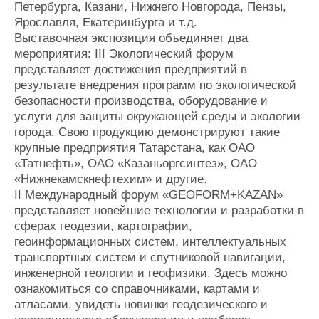
Петербурга, Казани, Нижнего Новгорода, Пензы,
Журнал
Ярославля, Екатеринбурга и т.д.
Реклама
Выставочная экспозиция объединяет два
мероприятия: III Экологический форум
представляет достижения предприятий в
Конференции
Флот
результате внедрения программ по экологической
Выставки и семинары
Галерея флота
безопасности производства, оборудование и
Личности
Форум
услуги для защиты окружающей среды и экологии
Словарь
Отзывы
города. Свою продукцию демонстрируют такие
Все службы
крупные предприятия Татарстана, как ОАО
«Татнефть», ОАО «Казаньоргсинтез», ОАО
«Нижнекамскнефтехим» и другие.
II Международный форум «GEOFORM+KAZAN»
представляет новейшие технологии и разработки в
сферах геодезии, картографии,
геоинформационных систем, интеллектуальных
транспортных систем и спутниковой навигации,
инженерной геологии и геофизики. Здесь можно
ознакомиться со справочниками, картами и
атласами, увидеть новинки геодезического и