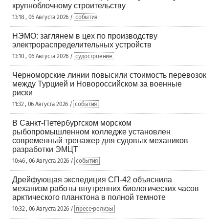
крупноблочному строительству
13:18 , 06 Августа 2026 /
события
НЭМО: заглянем в цех по производству
электрораспределительных устройств
13:10 , 06 Августа 2026 /
судостроение
Черноморские линии повысили стоимость перевозок
между Турцией и Новороссийском за военные
риски
11:32 , 06 Августа 2026 /
события
В Санкт-Петербургском морском
рыбопромышленном колледже установлен
современный тренажер для судовых механиков
разработки ЭМЦТ
10:46 , 06 Августа 2026 /
события
Дрейфующая экспедиция СП-42 объяснила
механизм работы внутренних биологических часов
арктического планктона в полной темноте
10:32 , 06 Августа 2026 /
пресс-релизы