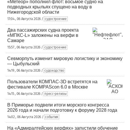
«Метеор» пополнил флот: восьмое судно на
подводных крыльях спущено на воду в
Нижегородской области
17:04 , 06 Августа 2026 /
судостроение
Два пассажирских судна проекта
«МПКС-L» заложены на верфи в
Самаре
15:57 , 06 Августа 2026 /
судостроение
Севморпуть изменит мировую логистику и экономику
— Цыбульский
14:19 , 06 Августа 2026 /
судоходство
Пользователи КОМПАС-3D встретятся на
фестивале KOMPAScon 6.0 в Москве
14:15 , 06 Августа 2026 /
пресс-релизы
В Приморье подвели итоги морского конгресса
2026 года и начали подготовку к форуму 2028 года
14:02 , 06 Августа 2026 /
события
На «Адмиралтейских верфях» запустили обучение