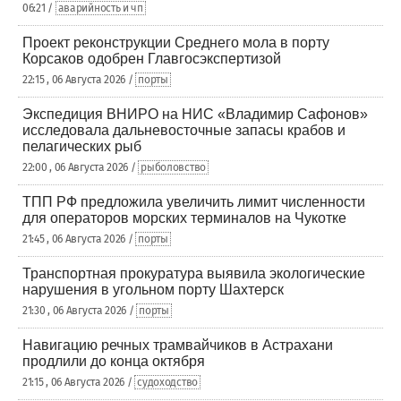
06:21 /
аварийность и чп
Проект реконструкции Среднего мола в порту
Корсаков одобрен Главгосэкспертизой
22:15 , 06 Августа 2026 /
порты
Экспедиция ВНИРО на НИС «Владимир Сафонов»
исследовала дальневосточные запасы крабов и
пелагических рыб
22:00 , 06 Августа 2026 /
рыболовство
ТПП РФ предложила увеличить лимит численности
для операторов морских терминалов на Чукотке
21:45 , 06 Августа 2026 /
порты
Транспортная прокуратура выявила экологические
нарушения в угольном порту Шахтерск
21:30 , 06 Августа 2026 /
порты
Навигацию речных трамвайчиков в Астрахани
продлили до конца октября
21:15 , 06 Августа 2026 /
судоходство