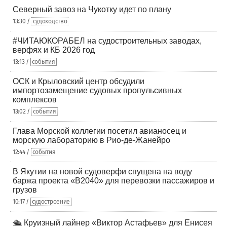
Северный завоз на Чукотку идет по плану
13:30 /
судоходство
#ЧИТАЮКОРАБЕЛ на судостроительных заводах,
верфях и КБ 2026 год
13:13 /
события
ОСК и Крыловский центр обсудили
импортозамещение судовых пропульсивных
комплексов
13:02 /
события
Глава Морской коллегии посетил авианосец и
морскую лабораторию в Рио-де-Жанейро
12:44 /
события
В Якутии на новой судоверфи спущена на воду
баржа проекта «В2040» для перевозки пассажиров и
грузов
10:17 /
судостроение
🛳️ Круизный лайнер «Виктор Астафьев» для Енисея