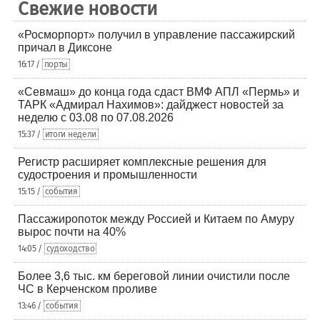
Свежие новости
«Росморпорт» получил в управление пассажирский
причал в Диксоне
16:17 /
порты
«Севмаш» до конца года сдаст ВМФ АПЛ «Пермь» и
ТАРК «Адмирал Нахимов»: дайджест новостей за
неделю с 03.08 по 07.08.2026
15:37 /
итоги недели
Регистр расширяет комплексные решения для
судостроения и промышленности
15:15 /
события
Пассажиропоток между Россией и Китаем по Амуру
вырос почти на 40%
14:05 /
судоходство
Более 3,6 тыс. км береговой линии очистили после
ЧС в Керченском проливе
13:46 /
события