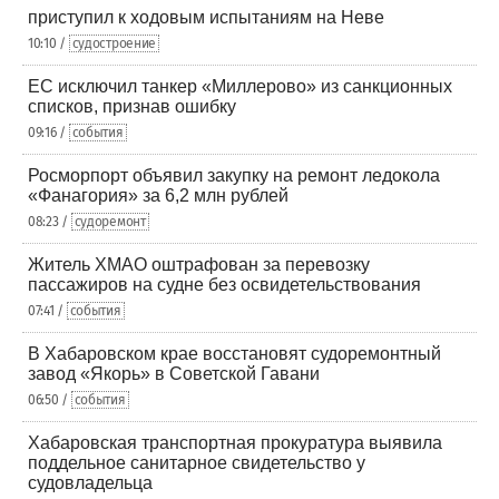
приступил к ходовым испытаниям на Неве
10:10 /
судостроение
ЕС исключил танкер «Миллерово» из санкционных
списков, признав ошибку
09:16 /
события
Росморпорт объявил закупку на ремонт ледокола
«Фанагория» за 6,2 млн рублей
08:23 /
судоремонт
Житель ХМАО оштрафован за перевозку
пассажиров на судне без освидетельствования
07:41 /
события
В Хабаровском крае восстановят судоремонтный
завод «Якорь» в Советской Гавани
06:50 /
события
Хабаровская транспортная прокуратура выявила
поддельное санитарное свидетельство у
судовладельца