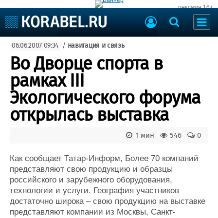
реклама 16+
Судостроение
06.06.2007 09:34
/
навигация и связь
Судоходство
Судоремонт
Во Дворце спорта в
События
Пресс-релизы
рамках III
Порты
Рыболовство
Экологического форума
ВМФ
Образование
открылась выставка
Яхты и катера
Еще
1 мин
546
0
Судостроение
Торговая площадка
Пульс
Доска объявлений
Как сообщает Татар-Информ, Более 70 компаний
Новости
Продажа флота
представляют свою продукцию и образцы
российского и зарубежного оборудования,
Компании
Оборудование
технологии и услуги. География участников
Репутация
Изделия
достаточно широка – свою продукцию на выставке
Работа
Материалы
представляют компании из Москвы, Санкт-
Крюинг
Услуги