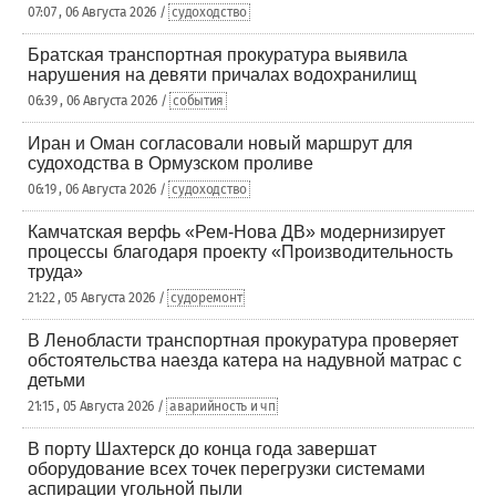
07:07 , 06 Августа 2026 /
судоходство
Братская транспортная прокуратура выявила
нарушения на девяти причалах водохранилищ
06:39 , 06 Августа 2026 /
события
Иран и Оман согласовали новый маршрут для
судоходства в Ормузском проливе
06:19 , 06 Августа 2026 /
судоходство
Камчатская верфь «Рем-Нова ДВ» модернизирует
процессы благодаря проекту «Производительность
труда»
21:22 , 05 Августа 2026 /
судоремонт
В Ленобласти транспортная прокуратура проверяет
обстоятельства наезда катера на надувной матрас с
детьми
21:15 , 05 Августа 2026 /
аварийность и чп
В порту Шахтерск до конца года завершат
оборудование всех точек перегрузки системами
аспирации угольной пыли