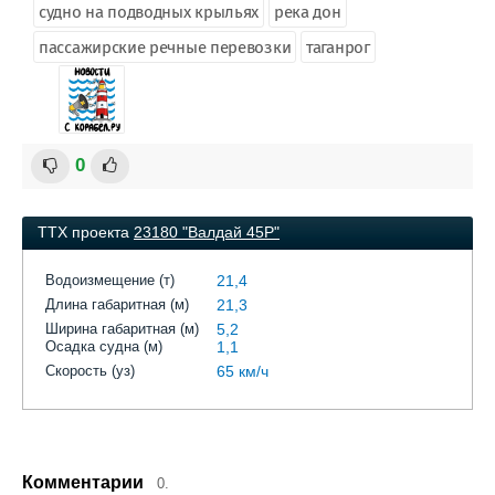
судно на подводных крыльях
река дон
пассажирские речные перевозки
таганрог
0
ТТХ проекта
23180 "Валдай 45Р"
Водоизмещение (т)
21,4
Длина габаритная (м)
21,3
Ширина габаритная (м)
5,2
Осадка судна (м)
1,1
Скорость (уз)
65 км/ч
Комментарии
0.