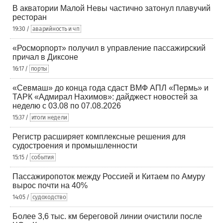
В акватории Малой Невы частично затонул плавучий
ресторан
19:30 /
аварийность и чп
«Росморпорт» получил в управление пассажирский
причал в Диксоне
16:17 /
порты
«Севмаш» до конца года сдаст ВМФ АПЛ «Пермь» и
ТАРК «Адмирал Нахимов»: дайджест новостей за
неделю с 03.08 по 07.08.2026
15:37 /
итоги недели
Регистр расширяет комплексные решения для
судостроения и промышленности
15:15 /
события
Пассажиропоток между Россией и Китаем по Амуру
вырос почти на 40%
14:05 /
судоходство
Более 3,6 тыс. км береговой линии очистили после