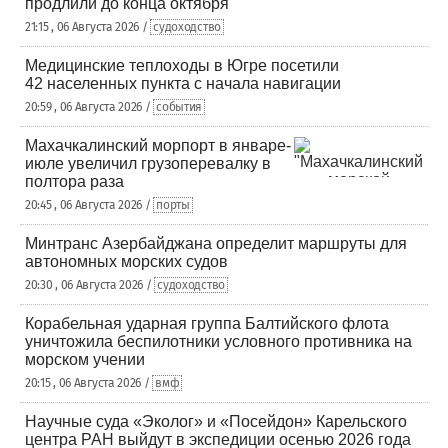
продлили до конца октября
21:15 , 06 Августа 2026 /
судоходство
Медицинские теплоходы в Югре посетили
42 населенных пункта с начала навигации
20:59 , 06 Августа 2026 /
события
Махачкалинский морпорт в январе-
июле увеличил грузоперевалку в
полтора раза
20:45 , 06 Августа 2026 /
порты
Минтранс Азербайджана определит маршруты для
автономных морских судов
20:30 , 06 Августа 2026 /
судоходство
Корабельная ударная группа Балтийского флота
уничтожила беспилотники условного противника на
морском учении
20:15 , 06 Августа 2026 /
вмф
Научные суда «Эколог» и «Посейдон» Карельского
центра РАН выйдут в экспедиции осенью 2026 года