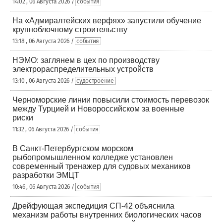
14:02 , 06 Августа 2026 /
события
На «Адмиралтейских верфях» запустили обучение
крупноблочному строительству
13:18 , 06 Августа 2026 /
события
НЭМО: заглянем в цех по производству
электрораспределительных устройств
13:10 , 06 Августа 2026 /
судостроение
Черноморские линии повысили стоимость перевозок
между Турцией и Новороссийском за военные
риски
11:32 , 06 Августа 2026 /
события
В Санкт-Петербургском морском
рыбопромышленном колледже установлен
современный тренажер для судовых механиков
разработки ЭМЦТ
10:46 , 06 Августа 2026 /
события
Дрейфующая экспедиция СП-42 объяснила
механизм работы внутренних биологических часов