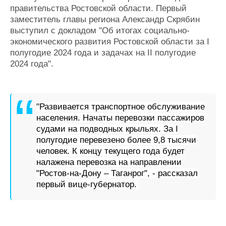
правительства Ростовской области. Первый
Журнал
заместитель главы региона Александр Скрябин
Реклама
выступил с докладом "
Об итогах социально-
экономического развития Ростовской области за I
Конференции
Флот
полугодие 2024 года и задачах на II полугодие
2024 года".
Выставки и семинары
Галерея флота
Личности
Форум
Словарь
Отзывы
Все службы
"Развивается транспортное обслуживание
населения. Начаты перевозки пассажиров
судами на подводных крыльях. За I
полугодие перевезено более 9,8 тысячи
человек. К концу текущего года будет
налажена перевозка на направлении
"Ростов-на-Дону – Таганрог", - рассказал
первый вице-губернатор.