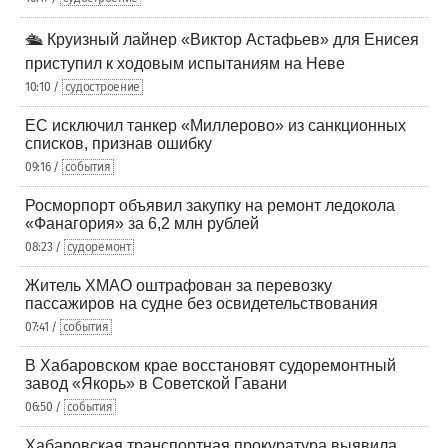
🛳️ Круизный лайнер «Виктор Астафьев» для Енисея
приступил к ходовым испытаниям на Неве
10:10 /
судостроение
ЕС исключил танкер «Миллерово» из санкционных
списков, признав ошибку
09:16 /
события
Росморпорт объявил закупку на ремонт ледокола
«Фанагория» за 6,2 млн рублей
08:23 /
судоремонт
Житель ХМАО оштрафован за перевозку
пассажиров на судне без освидетельствования
07:41 /
события
В Хабаровском крае восстановят судоремонтный
завод «Якорь» в Советской Гавани
06:50 /
события
Хабаровская транспортная прокуратура выявила