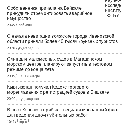
Собственника причала на Байкале
принудили отремонтировать аварийное
имущество
20:45 /
события
С начала навигации волжские города Ивановской
области приняли более 40 тысяч круизных туристов
20:30 /
судоходство
Слип для маломерных судов в Магаданском
морском центре планируют запустить в тестовом
режиме до конца лета
20:15 /
яхты и катера
Кыргызстан получил Кодекс торгового
мореплавания с регистрацией судов в Бишкеке
20:00 /
судоходство
В порт Корсаков прибыл специализированный флот
для ведения дноуглубительных работ
19:45 /
порты