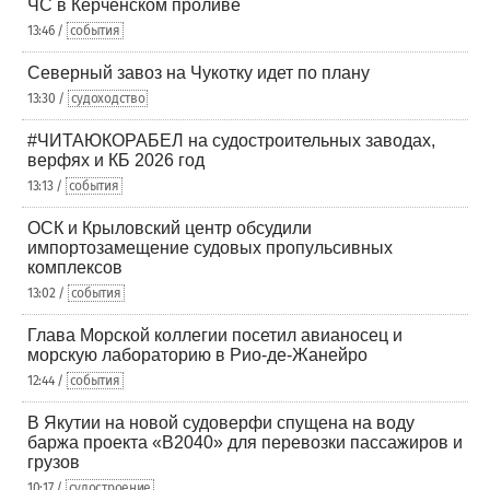
ЧС в Керченском проливе
13:46 /
события
Северный завоз на Чукотку идет по плану
13:30 /
судоходство
#ЧИТАЮКОРАБЕЛ на судостроительных заводах,
верфях и КБ 2026 год
13:13 /
события
ОСК и Крыловский центр обсудили
импортозамещение судовых пропульсивных
комплексов
13:02 /
события
Глава Морской коллегии посетил авианосец и
морскую лабораторию в Рио-де-Жанейро
12:44 /
события
В Якутии на новой судоверфи спущена на воду
баржа проекта «В2040» для перевозки пассажиров и
грузов
10:17 /
судостроение