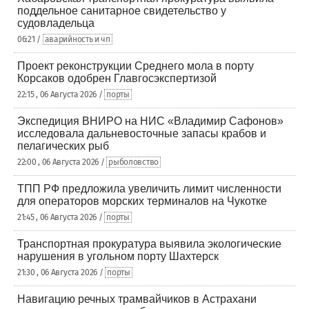
поддельное санитарное свидетельство у
судовладельца
06:21 /
аварийность и чп
Проект реконструкции Среднего мола в порту
Корсаков одобрен Главгосэкспертизой
22:15 , 06 Августа 2026 /
порты
Экспедиция ВНИРО на НИС «Владимир Сафонов»
исследовала дальневосточные запасы крабов и
пелагических рыб
22:00 , 06 Августа 2026 /
рыболовство
ТПП РФ предложила увеличить лимит численности
для операторов морских терминалов на Чукотке
21:45 , 06 Августа 2026 /
порты
Транспортная прокуратура выявила экологические
нарушения в угольном порту Шахтерск
21:30 , 06 Августа 2026 /
порты
Навигацию речных трамвайчиков в Астрахани