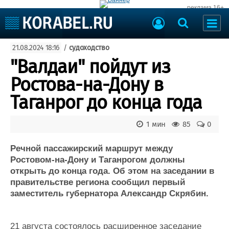
реклама 16+
Судостроение
21.08.2024 18:16
/
судоходство
Судоходство
Судоремонт
"Валдаи" пойдут из
События
Пресс-релизы
Ростова-на-Дону в
Порты
Рыболовство
Таганрог до конца года
ВМФ
Образование
Яхты и катера
1 мин
85
0
Еще
Речной пассажирский маршрут между
Судостроение
Торговая площадка
Ростовом-на-Дону и Таганрогом должны
Пульс
Доска объявлений
открыть до конца года. Об этом на заседании в
Новости
Продажа флота
правительстве региона сообщил первый
Компании
Оборудование
заместитель губернатора Александр Скрябин.
Репутация
Изделия
Работа
Материалы
Крюинг
Услуги
21 августа состоялось р
асширенное заседание