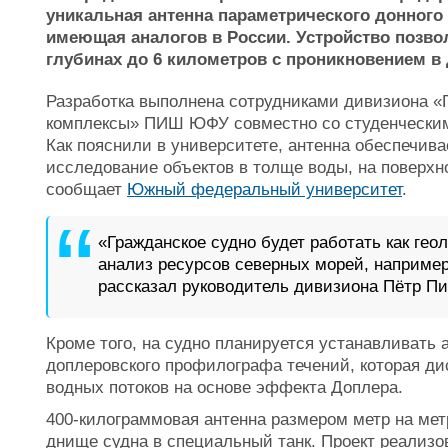
уникальная антенна параметрического донного
имеющая аналогов в России. Устройство позво
глубинах до 6 километров с проникновением в 
Разработка выполнена сотрудниками дивизиона «
комплексы» ПИШ ЮФУ совместно со студенческим
Как пояснили в университете, антенна обеспечива
исследование объектов в толще воды, на поверхно
сообщает
Южный федеральный университет
.
«Гражданское судно будет работать как гео
анализ ресурсов северных морей, наприме
рассказал руководитель дивизиона Пётр Пи
Кроме того, на судно планируется устанавливать 
доплеровского профилографа течений, которая ди
водных потоков на основе эффекта Доплера.
400-килограммовая антенна размером метр на мет
днище судна в специальный танк. Проект реализо