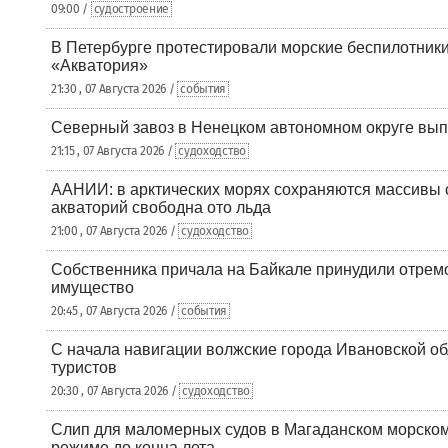
09:00 /
судостроение
В Петербурге протестировали морские беспилотники
«Акватория»
21:30 , 07 Августа 2026 /
события
Северный завоз в Ненецком автономном округе вып
21:15 , 07 Августа 2026 /
судоходство
ААНИИ: в арктических морях сохраняются массивы с
акваторий свободна ото льда
21:00 , 07 Августа 2026 /
судоходство
Собственника причала на Байкале принудили отрем
имущество
20:45 , 07 Августа 2026 /
события
С начала навигации волжские города Ивановской об
туристов
20:30 , 07 Августа 2026 /
судоходство
Слип для маломерных судов в Магаданском морском 
режиме до конца лета