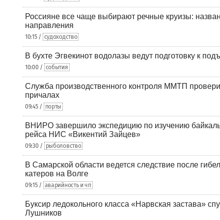
Россияне все чаще выбирают речные круизы: назв
направления
10:15 /
судоходство
В бухте Эгвекинот водолазы ведут подготовку к под
10:00 /
события
Служба производственного контроля ММТП провери
причалах
09:45 /
порты
ВНИРО завершило экспедицию по изучению байкальс
рейса НИС «Викентий Зайцев»
09:30 /
рыболовство
В Самарской области ведется следствие после гибел
катеров на Волге
09:15 /
аварийность и чп
Буксир ледокольного класса «Нарвская застава» спу
Лушников