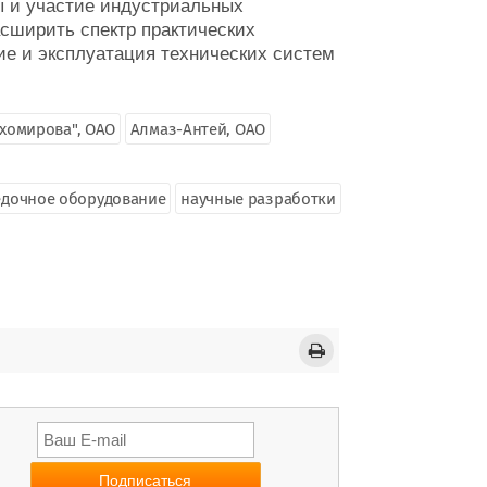
ы и участие индустриальных
асширить спектр практических
ие и эксплуатация технических систем
ихомирова", ОАО
Алмаз-Антей, ОАО
едочное оборудование
научные разработки