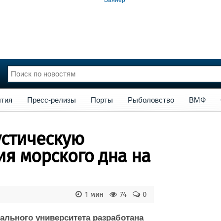
сс-релизы
Порты
Рыболовство
ВМФ
Образование
Яхт
тия
Пресс-релизы
Порты
Рыболовство
ВМФ
нции
Флот
и и семинары
Галерея флота
устическую
и
Форум
Отзывы
ия морского дна на
Все службы
1 мин
74
0
льного университета разработана