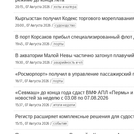
20:15 , 07 Августа 2026 /
яхты и катера
Кыргызстан получил Кодекс торгового мореплавания
20:00 , 07 Августа 2026 /
судоходство
В порт Корсаков прибыл специализированный флот 
19:45 , 07 Августа 2026 /
порты
В акватории Малой Невы частично затонул плавучий
19:30 , 07 Августа 2026 /
аварийность и чп
«Росморпорт» получил в управление пассажирский 
16:17 , 07 Августа 2026 /
порты
«Севмаш» до конца года сдаст ВМФ АПЛ «Пермь» и
новостей за неделю с 03.08 по 07.08.2026
15:37 , 07 Августа 2026 /
итоги недели
Регистр расширяет комплексные решения для судо
15:15 , 07 Августа 2026 /
события