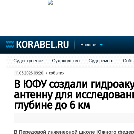
Новости
Судостроение
Судоходство
Судоремонт
События
Пре
Судостроение
Судоходство
Судоремонт
Собы
Судостроение
Торговая площадка
Конфере
11.05.2026 09:20
/
события
Пульс
Доска объявлений
Выставк
В ЮФУ создали гидроак
Новости
Продажа флота
Личност
Компании
Оборудование
Словарь
антенну для исследован
Репутация
Изделия
глубине до 6 км
Работа
Материалы
Крюинг
Услуги
Журнал
Реклама
В Передовой инженерной школе Южного федера