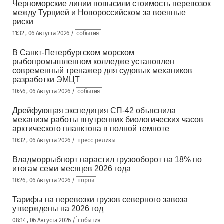
Черноморские линии повысили стоимость перевозок
между Турцией и Новороссийском за военные
риски
11:32 , 06 Августа 2026 /
события
В Санкт-Петербургском морском
рыбопромышленном колледже установлен
современный тренажер для судовых механиков
разработки ЭМЦТ
10:46 , 06 Августа 2026 /
события
Дрейфующая экспедиция СП-42 объяснила
механизм работы внутренних биологических часов
арктического планктона в полной темноте
10:32 , 06 Августа 2026 /
пресс-релизы
Владморрыбпорт нарастил грузооборот на 18% по
итогам семи месяцев 2026 года
10:26 , 06 Августа 2026 /
порты
Тарифы на перевозки грузов северного завоза
утверждены на 2026 год
08:14 , 06 Августа 2026 /
события