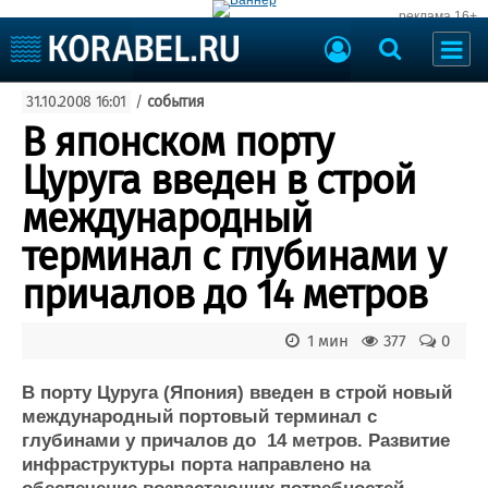
реклама 16+
Судостроение
31.10.2008 16:01
/
события
Судоходство
Судоремонт
В японском порту
События
Пресс-релизы
Цуруга введен в строй
Порты
Рыболовство
международный
ВМФ
Образование
терминал с глубинами у
Яхты и катера
Еще
причалов до 14 метров
Судостроение
Торговая площадка
1 мин
377
0
Пульс
Доска объявлений
Новости
Продажа флота
В порту Цуруга (Япония) введен в строй новый
Компании
Оборудование
международный портовый терминал с
Репутация
Изделия
глубинами у причалов до 14 метров. Развитие
Работа
Материалы
инфраструктуры порта направлено на
Крюинг
Услуги