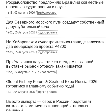
Росрыболовство предложило Бразилии совместные
проекты в судостроении и науке
14:18 , 05 Августа 2026 /
рыболовство
Для Северного морского пути создадут собственный
дноуглубительный флот
14:02 , 05 Августа 2026 /
судостроение
На Хабаровском судостроительном заводе заложили
два дебаркадера проекта Р4200
12:03 , 05 Августа 2026 /
судостроение
Приём заявок на участие со стендом в главной
выставке рыбной отрасли заканчивается
11:57 , 05 Августа 2026 /
рыболовство
Global Fishery Forum & Seafood Expo Russia 2026 —
готовимся к главному событию года!
11:30 , 05 Августа 2026 /
пресс-релизы
Вместо импорта — свои: в России представят
каталог алюминиевых инноваций и типовых
решений