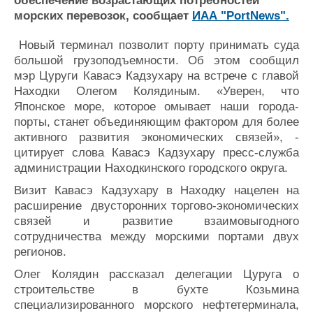
обеспечение возрастающих потребностей
Журнал
морских перевозок, сообщает
ИАА "PortNews".
Реклама
Новый терминал позволит порту принимать суда
большой грузоподъемности. Об этом сообщил
Конференции
Флот
мэр Цуруги Кавасэ Кадзухару на встрече с главой
Выставки и семинары
Галерея флота
Находки Олегом Колядиным. «Уверен, что
Личности
Форум
Японское море, которое омывает наши города-
порты, станет объединяющим фактором для более
Словарь
Отзывы
активного развития экономических связей», -
Все службы
цитирует слова Кавасэ Кадзухару пресс-служба
администрации Находкинского городского округа.
Визит Кавасэ Кадзухару в Находку нацелен на
расширение двусторонних торгово-экономических
связей и развитие взаимовыгодного
сотрудничества между морскими портами двух
регионов.
Олег Колядин рассказал делегации Цуруга о
строительстве в бухте Козьмина
специализированного морского нефтетерминала,