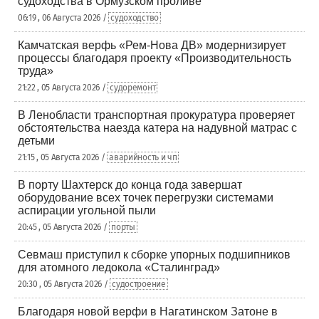
судоходства в Ормузском проливе
06:19 , 06 Августа 2026 /
судоходство
Камчатская верфь «Рем-Нова ДВ» модернизирует
процессы благодаря проекту «Производительность
труда»
21:22 , 05 Августа 2026 /
судоремонт
В Ленобласти транспортная прокуратура проверяет
обстоятельства наезда катера на надувной матрас с
детьми
21:15 , 05 Августа 2026 /
аварийность и чп
В порту Шахтерск до конца года завершат
оборудование всех точек перегрузки системами
аспирации угольной пыли
20:45 , 05 Августа 2026 /
порты
Севмаш приступил к сборке упорных подшипников
для атомного ледокола «Сталинград»
20:30 , 05 Августа 2026 /
судостроение
Благодаря новой верфи в Нагатинском Затоне в