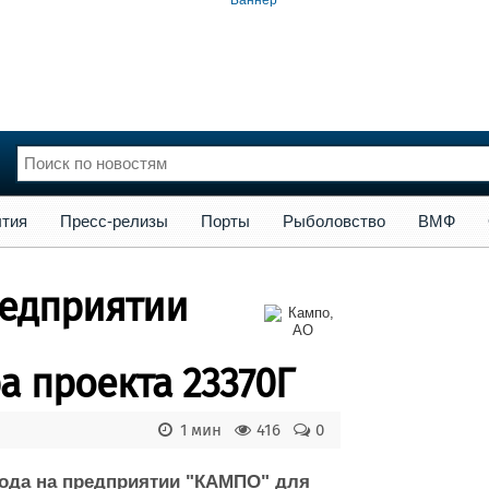
сс-релизы
Порты
Рыболовство
ВМФ
Образование
Яхт
тия
Пресс-релизы
Порты
Рыболовство
ВМФ
нции
Флот
и и семинары
Галерея флота
редприятии
и
Форум
Отзывы
Все службы
а проекта 23370Г
1 мин
416
0
 года на предприятии "КАМПО" для