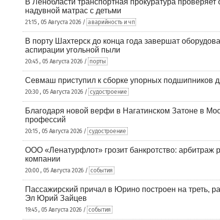
В Ленобласти транспортная прокуратура проверяет 
надувной матрас с детьми
21:15 , 05 Августа 2026 /
аварийность и чп
В порту Шахтерск до конца года завершат оборудова
аспирации угольной пыли
20:45 , 05 Августа 2026 /
порты
Севмаш приступил к сборке упорных подшипников д
20:30 , 05 Августа 2026 /
судостроение
Благодаря новой верфи в Нагатинском Затоне в Мос
профессий
20:15 , 05 Августа 2026 /
судостроение
ООО «Ленатурфлот» грозит банкротство: арбитраж р
компании
20:00 , 05 Августа 2026 /
события
Пассажирский причал в Юрино построен на треть, 
Эл Юрий Зайцев
19:45 , 05 Августа 2026 /
события