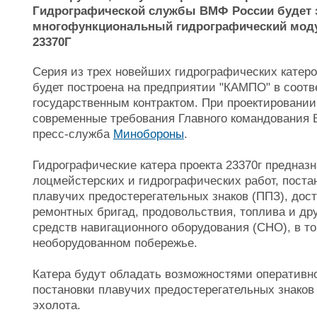
Гидрографической службы ВМФ России будет 
многофункциональный гидрографический моду
23370Г
Серия из трех новейших гидрографических катер
будет построена на предприятии "КАМПО" в соот
государственным контрактом. При проектировани
современные требования Главного командования В
пресс-служба
Минобороны
.
Гидрографические катера проекта 23370г предназ
лоцмейстерских и гидрографических работ, поста
плавучих предостерегательных знаков (ППЗ), дос
ремонтных бригад, продовольствия, топлива и дру
средств навигационного оборудования (СНО), в т
необорудованном побережье.
Катера будут обладать возможностями оперативно
постановки плавучих предостерегательных знаков
эхолота.