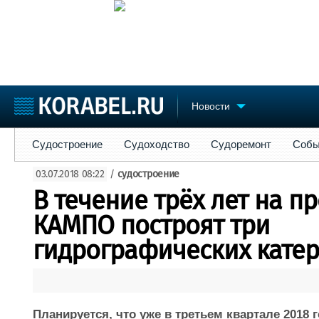
Новости
Судостроение
Судоходство
Судоремонт
События
Пре
Судостроение
Судоходство
Судоремонт
Собы
Судостроение
Торговая площадка
Конфере
03.07.2018 08:22
/
судостроение
Пульс
Доска объявлений
Выставк
В течение трёх лет на п
Новости
Продажа флота
Личност
Компании
Оборудование
Словарь
КАМПО построят три
Репутация
Изделия
гидрографических катер
Работа
Материалы
Крюинг
Услуги
Журнал
Реклама
Планируется, что уже в третьем квартале 2018