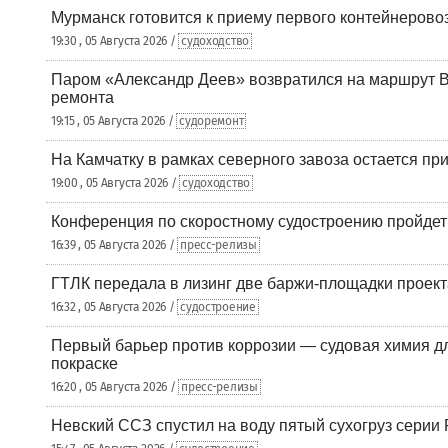
Мурманск готовится к приему первого контейнеровоз
19:30 , 05 Августа 2026 /
судоходство
Паром «Александр Деев» возвратился на маршрут 
ремонта
19:15 , 05 Августа 2026 /
судоремонт
На Камчатку в рамках северного завоза остается при
19:00 , 05 Августа 2026 /
судоходство
Конференция по скоростному судостроению пройде
16:39 , 05 Августа 2026 /
пресс-релизы
ГТЛК передала в лизинг две баржи-площадки проек
16:32 , 05 Августа 2026 /
судостроение
Первый барьер против коррозии — судовая химия дл
покраске
16:20 , 05 Августа 2026 /
пресс-релизы
Невский ССЗ спустил на воду пятый сухогруз сери