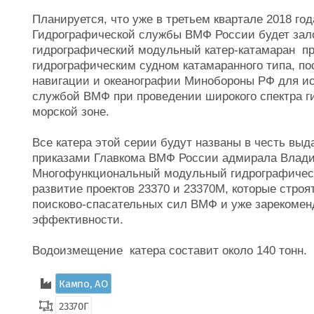
Планируется, что уже в третьем квартале 2018 го
Гидрографической службы ВМФ России будет зал
гидрографический модульный катер-катамаран про
гидрографическим судном катамаранного типа, по
навигации и океанографии Минобороны РФ для и
службой ВМФ при проведении широкого спектра г
морской зоне.
Все катера этой серии будут названы в честь вы
приказами Главкома ВМФ России адмирала Влади
Многофункциональный модульный гидрографически
развитие проектов 23370 и 23370М, которые стр
поисково-спасательных сил ВМФ и уже зарекоменд
эффективности.
Водоизмещение катера составит около 140 тонн.
Кампо, АО
23370Г