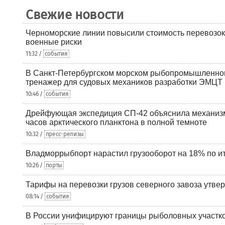
Свежие новости
Черноморские линии повысили стоимость перевозок
военные риски
11:32 /
события
В Санкт-Петербургском морском рыбопромышленно
тренажер для судовых механиков разработки ЭМЦТ
10:46 /
события
Дрейфующая экспедиция СП-42 объяснила механизм
часов арктического планктона в полной темноте
10:32 /
пресс-релизы
Владморрыбпорт нарастил грузооборот на 18% по ит
10:26 /
порты
Тарифы на перевозки грузов северного завоза утве
08:14 /
события
В России унифицируют границы рыболовных участк