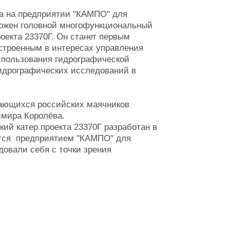
да на предприятии "КАМПО" для
ожен головной многофункциональный
екта 23370Г. Он станет первым
строенным в интересах управления
спользования гидрографической
идрографических исследований в
дающихся российских маячников
мира Королёва.
й катер проекта 23370Г разработан в
оятся предприятием "КАМПО" для
овали себя с точки зрения