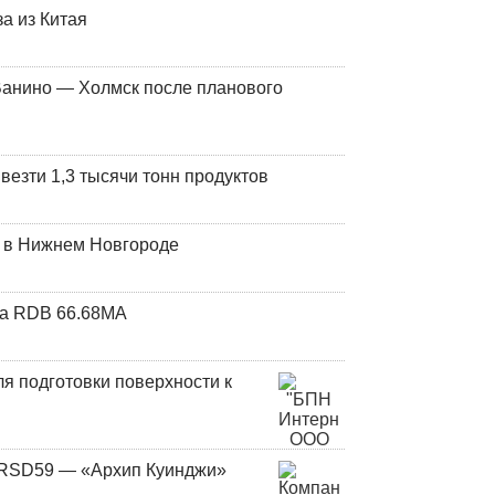
а из Китая
Ванино — Холмск после планового
везти 1,3 тысячи тонн продуктов
т в Нижнем Новгороде
та RDB 66.68МА
я подготовки поверхности к
и RSD59 — «Архип Куинджи»