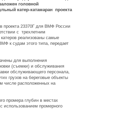
заложен головной
льный катер-катамаран проекта
ов проекта 23370Г для ВМФ России
ветствии с трехлетним
и катеров реализованы самые
МФ к судам этого типа, передает
начены для выполнения
новки (съемки) и обслуживания
тавки обслуживающего персонала,
гих грузов на береговые объекты
ом числе расположенных на
го промера глубин в местах
 с использованием промерного