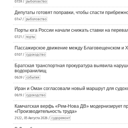
07:59 /
рыболовство
Депутаты готовят поправки, чтобы спасти прибрежн
07:47 /
рыболовство
Порты юга России начали снижать ставки на перевал
07:21 /
порты
Пассажирское движение между Благовещенском и Х
07:07 /
судоходство
Братская транспортная прокуратура выявила наруш
водохранилищ
06:39 /
события
Иран и Оман согласовали новый маршрут для судох
06:19 /
судоходство
Камчатская верфь «Рем-Нова ДВ» модернизирует пр
«Производительность труда»
21:22 , 05 Августа 2026 /
судоремонт