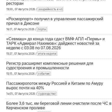
ресторан
19:30 , 07 Августа 2026 /
аварийность и чп
«Росморпорт» получил в управление пассажирский
причал в Диксоне
16:17 , 07 Августа 2026 /
порты
«Севмаш» до конца года сдаст ВМФ АПЛ «Пермь» и
ТАРК «Адмирал Нахимов»: дайджест новостей за
неделю с 03.08 по 07.08.2026
15:37 , 07 Августа 2026 /
итоги недели
Регистр расширяет комплексные решения для
судостроения и промышленности
15:15 , 07 Августа 2026 /
события
Пассажиропоток между Россией и Китаем по Амуру
вырос почти на 40%
14:05 , 07 Августа 2026 /
судоходство
Более 3,6 тыс. км береговой линии очистили после ЧС в
Керченском проливе