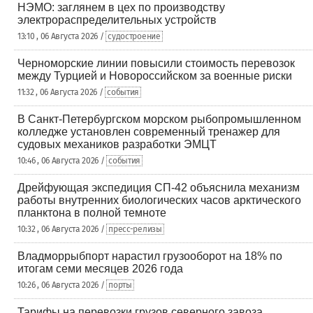
НЭМО: заглянем в цех по производству
электрораспределительных устройств
13:10 , 06 Августа 2026 /
судостроение
Черноморские линии повысили стоимость перевозок
между Турцией и Новороссийском за военные риски
11:32 , 06 Августа 2026 /
события
В Санкт-Петербургском морском рыбопромышленном
колледже установлен современный тренажер для
судовых механиков разработки ЭМЦТ
10:46 , 06 Августа 2026 /
события
Дрейфующая экспедиция СП-42 объяснила механизм
работы внутренних биологических часов арктического
планктона в полной темноте
10:32 , 06 Августа 2026 /
пресс-релизы
Владморрыбпорт нарастил грузооборот на 18% по
итогам семи месяцев 2026 года
10:26 , 06 Августа 2026 /
порты
Тарифы на перевозки грузов северного завоза