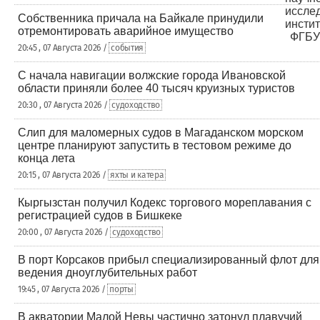
Собственника причала на Байкале принудили
отремонтировать аварийное имущество
20:45 , 07 Августа 2026 /
события
С начала навигации волжские города Ивановской
области приняли более 40 тысяч круизных туристов
20:30 , 07 Августа 2026 /
судоходство
Слип для маломерных судов в Магаданском морском
центре планируют запустить в тестовом режиме до
конца лета
20:15 , 07 Августа 2026 /
яхты и катера
Кыргызстан получил Кодекс торгового мореплавания с
регистрацией судов в Бишкеке
20:00 , 07 Августа 2026 /
судоходство
В порт Корсаков прибыл специализированный флот для
ведения дноуглубительных работ
19:45 , 07 Августа 2026 /
порты
В акватории Малой Невы частично затонул плавучий