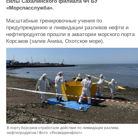
Новости
Продажа флота
силы Сахалинского филиала ФГБУ
«Морспасслужба».
Компании
Оборудование
Репутация
Изделия
Масштабные тренировочные учения по
Работа
Материалы
предупреждению и ликвидации разливов нефти и
Крюинг
Услуги
нефтепродуктов прошли в акватории морского порта
Журнал
Корсаков (залив Анива, Охотское море).
Реклама
Конференции
Флот
Выставки и семинары
Галерея флота
Личности
Форум
Словарь
Отзывы
Все службы
В порту Корсаков отработали действия по ликвидации разлива
нефтепродуктов / Фото: «Росморречфлот»