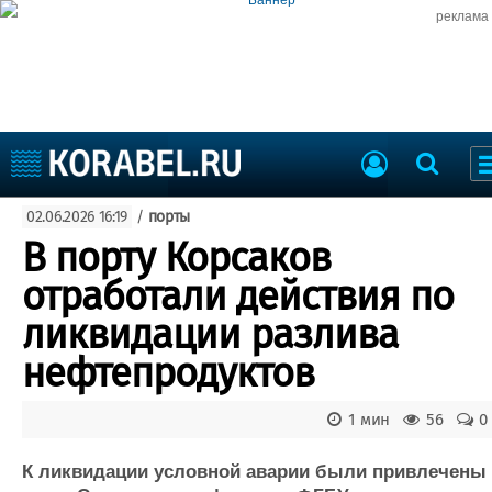
реклама
Судостроение
02.06.2026 16:19
/
порты
Судоходство
Судоремонт
В порту Корсаков
События
Пресс-релизы
отработали действия по
Порты
Рыболовство
ликвидации разлива
ВМФ
Образование
нефтепродуктов
Яхты и катера
Еще
1 мин
56
0
Судостроение
Торговая площадка
Пульс
Доска объявлений
К ликвидации условной аварии были привлечены