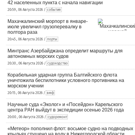
42 населенных пункта с начала навигации
20:59 , 06 Августа 2026 /
события
Махачкалинский морпорт в январе-
июле увеличил грузоперевалку в
полтора раза
20:45 , 06 Августа 2026 /
порты
Минтранс Азербайджана определит маршруты для
автономных морских судов
20:30 , 06 Августа 2026 /
судоходство
Корабельная ударная группа Балтийского флота
уничтожила беспилотники условного противника на
морском учении
20:15 , 06 Августа 2026 /
вмф
Научные суда «Эколог» и «Посейдон» Карельского
центра РАН выйдут в экспедиции осенью 2026 года
20:00 , 06 Августа 2026 /
судоремонт
«Метеор» пополнил флот: восьмое судно на подводных
крыльях спущено на воду в Нижегородской области