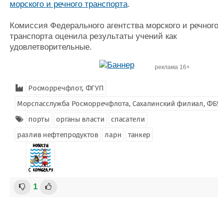
морского и речного транспорта
.
Комиссия Федерального агентства морского и речног
транспорта оценила результаты учений как
удовлетворительные.
реклама 16+
Росморречфлот, ФГУП
Морспасслужба Росморречфлота, Сахалинский филиал, ФБ
порты
органы власти
спасатели
разлив нефтепродуктов
ларн
танкер
1