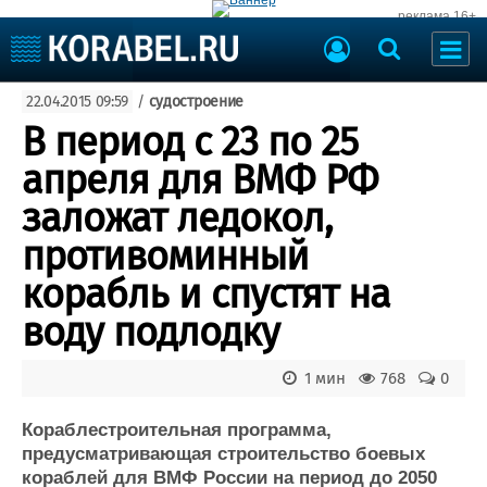
реклама 16+
Судостроение
22.04.2015 09:59
/
судостроение
Судоходство
Судоремонт
В период с 23 по 25
События
Пресс-релизы
апреля для ВМФ РФ
Порты
Рыболовство
заложат ледокол,
ВМФ
Образование
противоминный
Яхты и катера
Еще
корабль и спустят на
воду подлодку
Судостроение
Торговая площадка
Пульс
Доска объявлений
Новости
Продажа флота
1 мин
768
0
Компании
Оборудование
Репутация
Изделия
Кораблестроительная программа,
предусматривающая строительство боевых
Работа
Материалы
кораблей для ВМФ России на период до 2050
Крюинг
Услуги