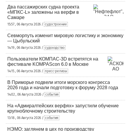
Два пассажирских судна проекта
«МПКС-L» заложены на верфи в
Самаре
15:57 , 06 Августа 2026 /
судостроение
Севморпуть изменит мировую логистику и экономику
— Цыбульский
14:19 , 06 Августа 2026 /
судоходство
Пользователи КОМПАС-3D встретятся на
фестивале KOMPAScon 6.0 в Москве
14:15 , 06 Августа 2026 /
пресс-релизы
В Приморье подвели итоги морского конгресса
2026 года и начали подготовку к форуму 2028 года
14:02 , 06 Августа 2026 /
события
На «Адмиралтейских верфях» запустили обучение
крупноблочному строительству
13:18 , 06 Августа 2026 /
события
НЭМО: заглянем в цех по производству