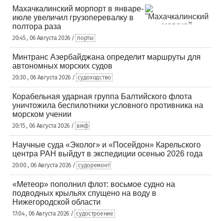
Махачкалинский морпорт в январе-
июле увеличил грузоперевалку в
полтора раза
20:45 , 06 Августа 2026 /
порты
Минтранс Азербайджана определит маршруты для
автономных морских судов
20:30 , 06 Августа 2026 /
судоходство
Корабельная ударная группа Балтийского флота
уничтожила беспилотники условного противника на
морском учении
20:15 , 06 Августа 2026 /
вмф
Научные суда «Эколог» и «Посейдон» Карельского
центра РАН выйдут в экспедиции осенью 2026 года
20:00 , 06 Августа 2026 /
судоремонт
«Метеор» пополнил флот: восьмое судно на
подводных крыльях спущено на воду в
Нижегородской области
17:04 , 06 Августа 2026 /
судостроение