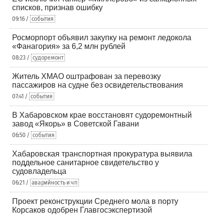
списков, признав ошибку
09:16 /
события
Росморпорт объявил закупку на ремонт ледокола
«Фанагория» за 6,2 млн рублей
08:23 /
судоремонт
Житель ХМАО оштрафован за перевозку
пассажиров на судне без освидетельствования
07:41 /
события
В Хабаровском крае восстановят судоремонтный
завод «Якорь» в Советской Гавани
06:50 /
события
Хабаровская транспортная прокуратура выявила
поддельное санитарное свидетельство у
судовладельца
06:21 /
аварийность и чп
Проект реконструкции Среднего мола в порту
Корсаков одобрен Главгосэкспертизой