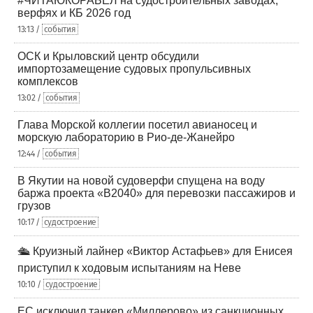
#ЧИТАЮКОРАБЕЛ на судостроительных заводах,
верфях и КБ 2026 год
13:13 /
события
ОСК и Крыловский центр обсудили
импортозамещение судовых пропульсивных
комплексов
13:02 /
события
Глава Морской коллегии посетил авианосец и
морскую лабораторию в Рио-де-Жанейро
12:44 /
события
В Якутии на новой судоверфи спущена на воду
баржа проекта «В2040» для перевозки пассажиров и
грузов
10:17 /
судостроение
🛳️ Круизный лайнер «Виктор Астафьев» для Енисея
приступил к ходовым испытаниям на Неве
10:10 /
судостроение
ЕС исключил танкер «Миллерово» из санкционных