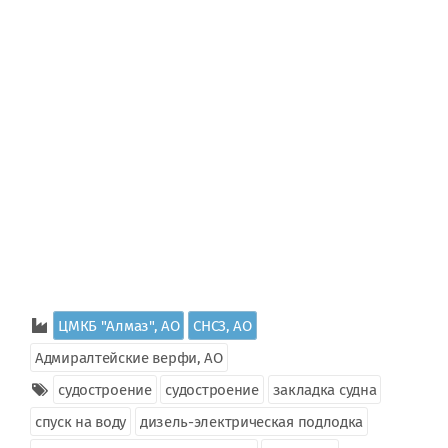
ЦМКБ "Алмаз", АО
СНСЗ, АО
Адмиралтейские верфи, АО
судостроение
судостроение
закладка судна
спуск на воду
дизель-электрическая подлодка