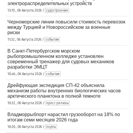
электрораспределительных устройств
13:10 , 06 Августа 2026 /
судостроение
Черноморские линии повысили стоимость перевозок
между Турцией и Новороссийском за военные
риски
11:32 , 06 Августа 2026 /
события
В Санкт-Петербургском морском
рыбопромышленном колледже установлен
современный тренажер для судовых механиков
разработки ЭМЦТ
10:46 , 06 Августа 2026 /
события
Дрейфующая экспедиция СП-42 объяснила
механизм работы внутренних биологических часов
арктического планктона в полной темноте
10:32 , 06 Августа 2026 /
пресс-релизы
Владморрыбпорт нарастил грузооборот на 18% по
итогам семи месяцев 2026 года
10:26 , 06 Августа 2026 /
порты