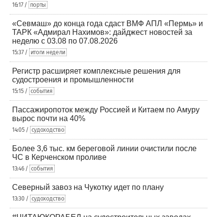
16:17 /
порты
«Севмаш» до конца года сдаст ВМФ АПЛ «Пермь» и
ТАРК «Адмирал Нахимов»: дайджест новостей за
неделю с 03.08 по 07.08.2026
15:37 /
итоги недели
Регистр расширяет комплексные решения для
судостроения и промышленности
15:15 /
события
Пассажиропоток между Россией и Китаем по Амуру
вырос почти на 40%
14:05 /
судоходство
Более 3,6 тыс. км береговой линии очистили после
ЧС в Керченском проливе
13:46 /
события
Северный завоз на Чукотку идет по плану
13:30 /
судоходство