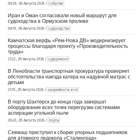
06:39 , 06 Августа 2026 /
события
Иран и Оман согласовали новый маршрут для
судоходства в Ормузском проливе
06:19 , 06 Августа 2026 /
судоходство
Камчатская верфь «Рем-Нова ДВ» модернизирует
процессы благодаря проекту «Производительность
труда»
21:22 , 05 Августа 2026 /
судоремонт
В Ленобласти транспортная прокуратура проверяет
обстоятельства наезда катера на надувной матрас с
детьми
21:15 , 05 Августа 2026 /
аварийность и чп
В порту Шахтерск до конца года завершат
оборудование всех точек перегрузки системами
аспирации угольной пыли
20:45 , 05 Августа 2026 /
порты
Севмаш приступил к сборке упорных подшипников
для атомного ледокола «Сталинград»