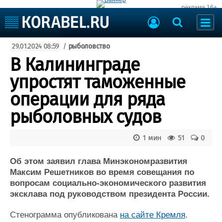
реклама 16+
Судостроение
29.01.2024 08:59
/
рыболовство
Судоходство
Судоремонт
В Калининграде
События
Пресс-релизы
упростят таможенные
Порты
Рыболовство
операции для ряда
ВМФ
Образование
рыболовных судов
Яхты и катера
Еще
1 мин
51
0
Судостроение
Торговая площадка
Пульс
Доска объявлений
Об этом заявил глава Минэкономразвития
Новости
Продажа флота
Максим Решетников во время совещания по
вопросам социально-экономического развития
Компании
Оборудование
эксклава под руководством президента России.
Репутация
Изделия
Работа
Материалы
Стенограмма опубликована
на сайте Кремля
.
Крюинг
Услуги