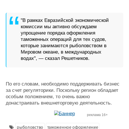
Журнал
Реклама
"В рамках Евразийской экономической
комиссии мы активно обсуждаем
Конференции
Флот
упрощение порядка оформления
Выставки и семинары
Галерея флота
таможенных операций для тех судов,
Личности
Форум
которые занимаются рыболовством в
Словарь
Отзывы
Мировом океане, в международных
Все службы
водах", — сказал Решетников.
По его словам, необходимо поддерживать бизнес
за счет регуляторики. Поскольку регион обладает
особым положением, то очень важно
донастраивать внешнеторговую деятельность.
реклама 16+
рыболовство
таможенное оформление