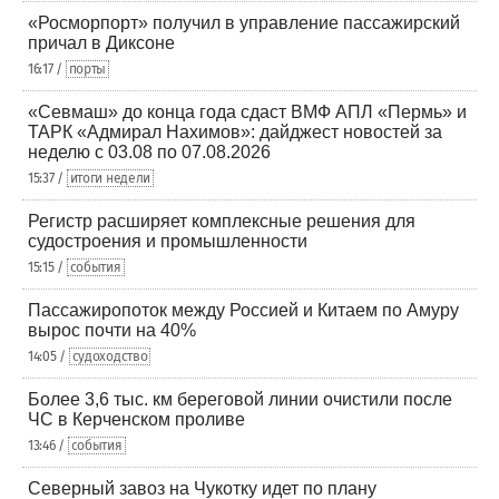
«Росморпорт» получил в управление пассажирский
причал в Диксоне
16:17 /
порты
«Севмаш» до конца года сдаст ВМФ АПЛ «Пермь» и
ТАРК «Адмирал Нахимов»: дайджест новостей за
неделю с 03.08 по 07.08.2026
15:37 /
итоги недели
Регистр расширяет комплексные решения для
судостроения и промышленности
15:15 /
события
Пассажиропоток между Россией и Китаем по Амуру
вырос почти на 40%
14:05 /
судоходство
Более 3,6 тыс. км береговой линии очистили после
ЧС в Керченском проливе
13:46 /
события
Северный завоз на Чукотку идет по плану