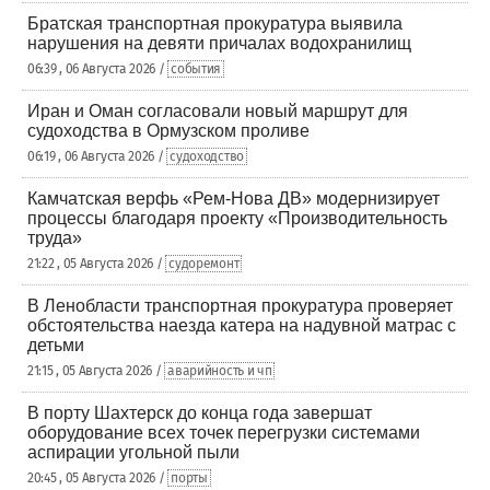
Братская транспортная прокуратура выявила
нарушения на девяти причалах водохранилищ
06:39 , 06 Августа 2026 /
события
Иран и Оман согласовали новый маршрут для
судоходства в Ормузском проливе
06:19 , 06 Августа 2026 /
судоходство
Камчатская верфь «Рем-Нова ДВ» модернизирует
процессы благодаря проекту «Производительность
труда»
21:22 , 05 Августа 2026 /
судоремонт
В Ленобласти транспортная прокуратура проверяет
обстоятельства наезда катера на надувной матрас с
детьми
21:15 , 05 Августа 2026 /
аварийность и чп
В порту Шахтерск до конца года завершат
оборудование всех точек перегрузки системами
аспирации угольной пыли
20:45 , 05 Августа 2026 /
порты