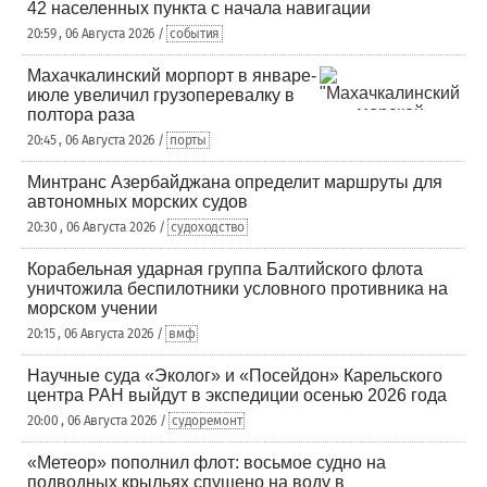
42 населенных пункта с начала навигации
20:59 , 06 Августа 2026 /
события
Махачкалинский морпорт в январе-
июле увеличил грузоперевалку в
полтора раза
20:45 , 06 Августа 2026 /
порты
Минтранс Азербайджана определит маршруты для
автономных морских судов
20:30 , 06 Августа 2026 /
судоходство
Корабельная ударная группа Балтийского флота
уничтожила беспилотники условного противника на
морском учении
20:15 , 06 Августа 2026 /
вмф
Научные суда «Эколог» и «Посейдон» Карельского
центра РАН выйдут в экспедиции осенью 2026 года
20:00 , 06 Августа 2026 /
судоремонт
«Метеор» пополнил флот: восьмое судно на
подводных крыльях спущено на воду в