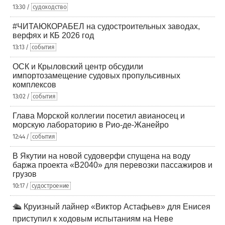
13:30 /
судоходство
#ЧИТАЮКОРАБЕЛ на судостроительных заводах,
верфях и КБ 2026 год
13:13 /
события
ОСК и Крыловский центр обсудили
импортозамещение судовых пропульсивных
комплексов
13:02 /
события
Глава Морской коллегии посетил авианосец и
морскую лабораторию в Рио-де-Жанейро
12:44 /
события
В Якутии на новой судоверфи спущена на воду
баржа проекта «В2040» для перевозки пассажиров и
грузов
10:17 /
судостроение
🛳️ Круизный лайнер «Виктор Астафьев» для Енисея
приступил к ходовым испытаниям на Неве