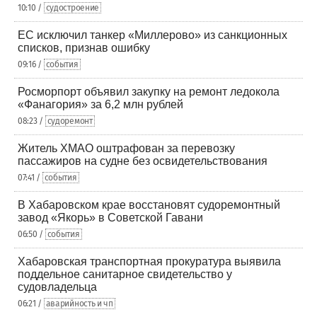
10:10 /
судостроение
ЕС исключил танкер «Миллерово» из санкционных
списков, признав ошибку
09:16 /
события
Росморпорт объявил закупку на ремонт ледокола
«Фанагория» за 6,2 млн рублей
08:23 /
судоремонт
Житель ХМАО оштрафован за перевозку
пассажиров на судне без освидетельствования
07:41 /
события
В Хабаровском крае восстановят судоремонтный
завод «Якорь» в Советской Гавани
06:50 /
события
Хабаровская транспортная прокуратура выявила
поддельное санитарное свидетельство у
судовладельца
06:21 /
аварийность и чп