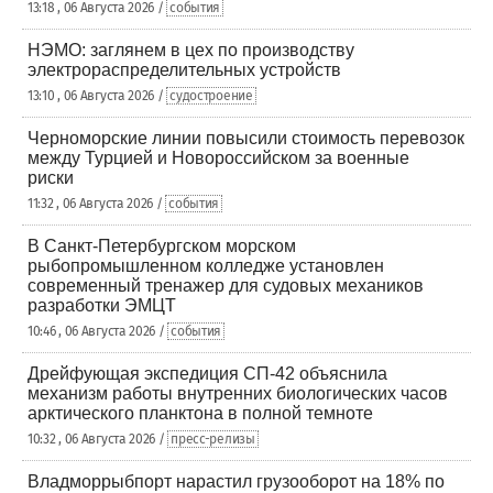
13:18 , 06 Августа 2026 /
события
НЭМО: заглянем в цех по производству
электрораспределительных устройств
13:10 , 06 Августа 2026 /
судостроение
Черноморские линии повысили стоимость перевозок
между Турцией и Новороссийском за военные
риски
11:32 , 06 Августа 2026 /
события
В Санкт-Петербургском морском
рыбопромышленном колледже установлен
современный тренажер для судовых механиков
разработки ЭМЦТ
10:46 , 06 Августа 2026 /
события
Дрейфующая экспедиция СП-42 объяснила
механизм работы внутренних биологических часов
арктического планктона в полной темноте
10:32 , 06 Августа 2026 /
пресс-релизы
Владморрыбпорт нарастил грузооборот на 18% по