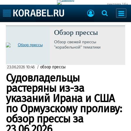
реклама 16+
Судостроение
Судоходство
Обзор прессы
Судоремонт
События
Обзор свежей прессы
Пресс-релизы
"корабельной" тематики
Порты
Рыболовство
ВМФ
Образование
23.06.2026 10:46
/
обзор прессы
Яхты и катера
Еще
Судовладельцы
растеряны из-за
Судостроение
Торговая площадка
Пульс
Доска объявлений
указаний Ирана и США
Новости
Продажа флота
по Ормузскому проливу:
Компании
Оборудование
Репутация
Изделия
обзор прессы за
Работа
Материалы
23.06.2026
Крюинг
Услуги