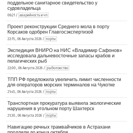
поддельное санитарное свидетельство у
судовладельца
06:21 /
аварийность и чп
Проект реконструкции Среднего мола в порту
Корсаков одобрен Главгосэкспертизой
22:15 , 06 Августа 2026 /
порты
Экспедиция ВНИРО на НИС «Владимир Сафонов»
исследовала дальневосточные запасы крабов и
пелагических рыб
22:00 , 06 Августа 2026 /
рыболовство
ТПП РФ предложила увеличить лимит численности
для операторов морских терминалов на Чукотке
21:45 , 06 Августа 2026 /
порты
Транспортная прокуратура выявила экологические
нарушения в угольном порту Шахтерск
21:30 , 06 Августа 2026 /
порты
Навигацию речных трамвайчиков в Астрахани
продлили до конца октября