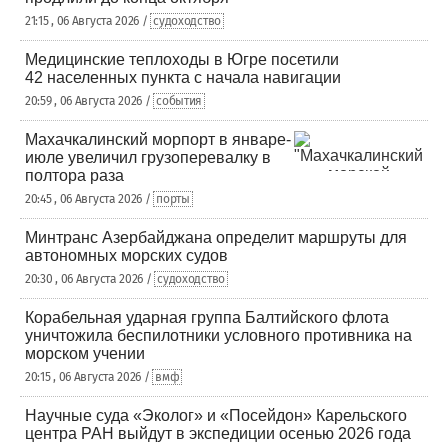
21:15 , 06 Августа 2026 /
судоходство
Медицинские теплоходы в Югре посетили
42 населенных пункта с начала навигации
20:59 , 06 Августа 2026 /
события
Махачкалинский морпорт в январе-
июле увеличил грузоперевалку в
полтора раза
20:45 , 06 Августа 2026 /
порты
Минтранс Азербайджана определит маршруты для
автономных морских судов
20:30 , 06 Августа 2026 /
судоходство
Корабельная ударная группа Балтийского флота
уничтожила беспилотники условного противника на
морском учении
20:15 , 06 Августа 2026 /
вмф
Научные суда «Эколог» и «Посейдон» Карельского
центра РАН выйдут в экспедиции осенью 2026 года