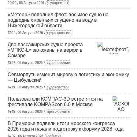
20:00 , 06 Августа 2026 /
судоремонт
«Метеор» пополнил флот: восьмое судно на
подводных крыльях спущено на воду в
Нижегородской области
17:04 , 06 Августа 2026 /
судостроение
Два пассажирских судна проекта
«МПКС-L» заложены на верфи в
Самаре
15:57 , 06 Августа 2026 /
судостроение
Севморпуть изменит мировую логистику и экономику
— Цыбульский
14:19 , 06 Августа 2026 /
судоходство
Пользователи КОМПАС-3D встретятся на
фестивале KOMPAScon 6.0 в Москве
14:15 , 06 Августа 2026 /
пресс-релизы
В Приморье подвели итоги морского конгресса
2026 года и начали подготовку к форуму 2028 года
14:02 , 06 Августа 2026 /
события