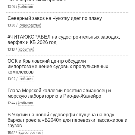
13:46 /
события
Северный завоз на Чукотку идет по плану
13:30 /
судоходство
#ЧИТАЮКОРАБЕЛ на судостроительных заводах,
верфях и КБ 2026 год
13:13 /
события
ОСК и Крыловский центр обсудили
импортозамещение судовых пропульсивных
комплексов
13:02 /
события
Глава Морской коллегии посетил авианосец и
морскую лабораторию в Рио-де-Жанейро
12:44 /
события
В Якутии на новой судоверфи спущена на воду
баржа проекта «В2040» для перевозки пассажиров и
грузов
10:17 /
судостроение