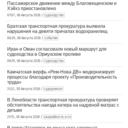
Пассажирское движение между Благовещенском и
Хэйхэ приостановлено
07:07 , 06 Августа 2026 /
судоходство
Братская транспортная прокуратура выявила
нарушения на девяти причалах водохранилищ
06:39 , 06 Августа 2026 /
события
Иран и Оман согласовали новый маршрут для
судоходства в Ормузском проливе
06:19 , 06 Августа 2026 /
судоходство
Камчатская верфь «Рем-Нова ДВ» модернизирует
процессы благодаря проекту «Производительность
труда»
21:22 , 05 Августа 2026 /
судоремонт
В Ленобласти транспортная прокуратура проверяет
обстоятельства наезда катера на надувной матрас с
детьми
21:15 , 05 Августа 2026 /
аварийность и чп
В порту Шахтерск до конца года завершат