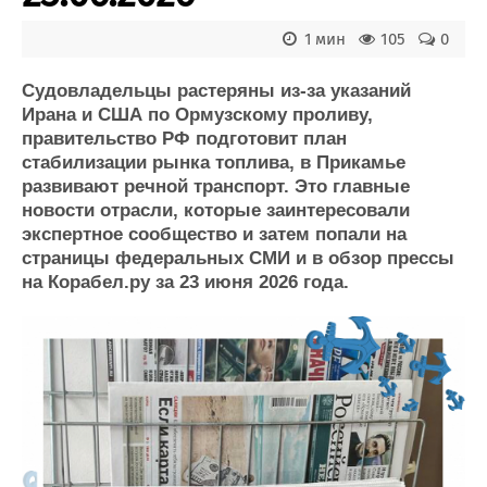
Журнал
1 мин
105
0
Реклама
Судовладельцы растеряны из-за указаний
Конференции
Флот
Ирана и США по Ормузскому проливу,
правительство РФ подготовит план
Выставки и семинары
Галерея флота
стабилизации рынка топлива, в Прикамье
Личности
Форум
развивают речной транспорт. Это главные
Словарь
Отзывы
новости отрасли, которые заинтересовали
Все службы
экспертное сообщество и затем попали на
страницы федеральных СМИ и в обзор прессы
на Корабел.ру за 23 июня 2026 года.