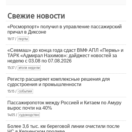
Свежие новости
«Росморпорт» получил в управление пассажирский
причал в Диксоне
16:17 /
порты
«Севмаш» до конца года сдаст ВМФ АПЛ «Пермь» и
ТАРК «Адмирал Нахимов»: дайджест новостей за
неделю с 03.08 по 07.08.2026
15:37 /
итоги недели
Регистр расширяет комплексные решения для
судостроения и промышленности
15:15 /
события
Пассажиропоток между Россией и Китаем по Амуру
вырос почти на 40%
14:05 /
судоходство
Более 3,6 тыс. км береговой линии очистили после
ЧС в Керченском проливе