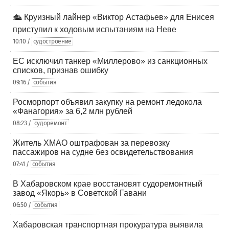
🛳️ Круизный лайнер «Виктор Астафьев» для Енисея
приступил к ходовым испытаниям на Неве
10:10 /
судостроение
ЕС исключил танкер «Миллерово» из санкционных
списков, признав ошибку
09:16 /
события
Росморпорт объявил закупку на ремонт ледокола
«Фанагория» за 6,2 млн рублей
08:23 /
судоремонт
Житель ХМАО оштрафован за перевозку
пассажиров на судне без освидетельствования
07:41 /
события
В Хабаровском крае восстановят судоремонтный
завод «Якорь» в Советской Гавани
06:50 /
события
Хабаровская транспортная прокуратура выявила