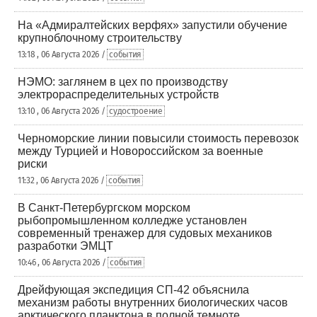
На «Адмиралтейских верфях» запустили обучение
крупноблочному строительству
13:18 , 06 Августа 2026 /
события
НЭМО: заглянем в цех по производству
электрораспределительных устройств
13:10 , 06 Августа 2026 /
судостроение
Черноморские линии повысили стоимость перевозок
между Турцией и Новороссийском за военные
риски
11:32 , 06 Августа 2026 /
события
В Санкт-Петербургском морском
рыбопромышленном колледже установлен
современный тренажер для судовых механиков
разработки ЭМЦТ
10:46 , 06 Августа 2026 /
события
Дрейфующая экспедиция СП-42 объяснила
механизм работы внутренних биологических часов
арктического планктона в полной темноте