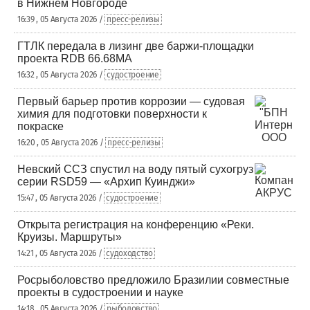
в Нижнем Новгороде
16:39 , 05 Августа 2026 /
пресс-релизы
ГТЛК передала в лизинг две баржи-площадки
проекта RDB 66.68МА
16:32 , 05 Августа 2026 /
судостроение
Первый барьер против коррозии — судовая
химия для подготовки поверхности к
покраске
16:20 , 05 Августа 2026 /
пресс-релизы
Невский ССЗ спустил на воду пятый сухогруз
серии RSD59 — «Архип Куинджи»
15:47 , 05 Августа 2026 /
судостроение
Открыта регистрация на конференцию «Реки.
Круизы. Маршруты»
14:21 , 05 Августа 2026 /
судоходство
Росрыболовство предложило Бразилии совместные
проекты в судостроении и науке
14:18 , 05 Августа 2026 /
рыболовство