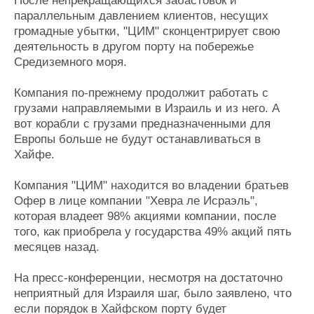
После непрекращающихся забастовок и
Журнал
параллельным давлением клиентов, несущих
Реклама
громадные убытки, "ЦИМ" сконцентрирует свою
деятельность в другом порту на побережье
Средиземного моря.
Конференции
Флот
Выставки и семинары
Галерея флота
Компания по-прежнему продолжит работать с
Личности
Форум
грузами направляемыми в Израиль и из него. А
Словарь
Отзывы
вот корабли с грузами предназначенными для
Европы больше не будут останавливаться в
Все службы
Хайфе.
Компания "ЦИМ" находится во владении братьев
Офер в лице компании "Хевра ле Исраэль",
которая владеет 98% акциями компании, после
того, как приобрела у государства 49% акций пять
месяцев назад.
На пресс-конференции, несмотря на достаточно
неприятный для Израиля шаг, было заявлено, что
если порядок в Хайфском порту будет