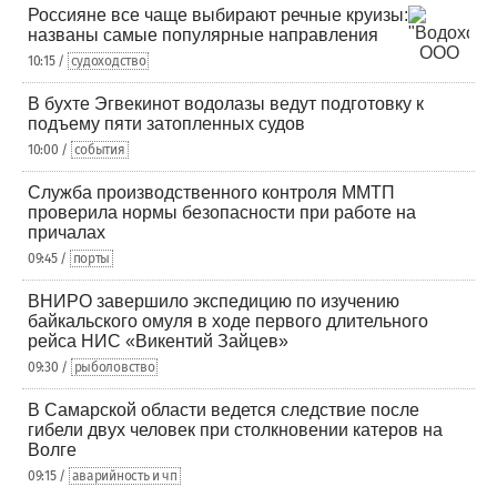
Россияне все чаще выбирают речные круизы:
названы самые популярные направления
10:15 /
судоходство
В бухте Эгвекинот водолазы ведут подготовку к
подъему пяти затопленных судов
10:00 /
события
Служба производственного контроля ММТП
проверила нормы безопасности при работе на
причалах
09:45 /
порты
ВНИРО завершило экспедицию по изучению
байкальского омуля в ходе первого длительного
рейса НИС «Викентий Зайцев»
09:30 /
рыболовство
В Самарской области ведется следствие после
гибели двух человек при столкновении катеров на
Волге
09:15 /
аварийность и чп