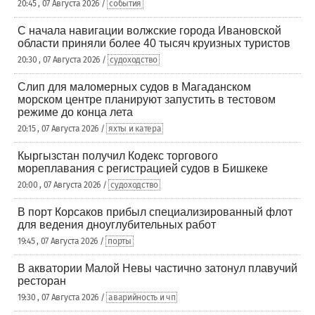
20:45 , 07 Августа 2026 /
события
С начала навигации волжские города Ивановской
области приняли более 40 тысяч круизных туристов
20:30 , 07 Августа 2026 /
судоходство
Слип для маломерных судов в Магаданском
морском центре планируют запустить в тестовом
режиме до конца лета
20:15 , 07 Августа 2026 /
яхты и катера
Кыргызстан получил Кодекс торгового
мореплавания с регистрацией судов в Бишкеке
20:00 , 07 Августа 2026 /
судоходство
В порт Корсаков прибыл специализированный флот
для ведения дноуглубительных работ
19:45 , 07 Августа 2026 /
порты
В акватории Малой Невы частично затонул плавучий
ресторан
19:30 , 07 Августа 2026 /
аварийность и чп