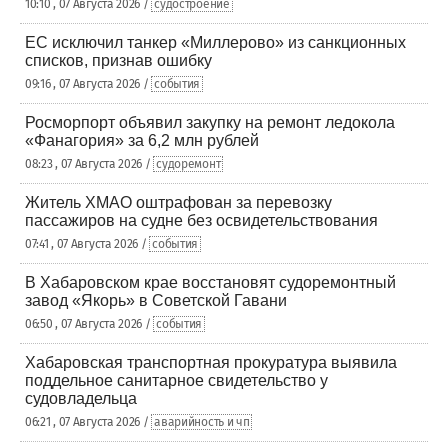
10:10 , 07 Августа 2026 /
судостроение
ЕС исключил танкер «Миллерово» из санкционных
списков, признав ошибку
09:16 , 07 Августа 2026 /
события
Росморпорт объявил закупку на ремонт ледокола
«Фанагория» за 6,2 млн рублей
08:23 , 07 Августа 2026 /
судоремонт
Житель ХМАО оштрафован за перевозку
пассажиров на судне без освидетельствования
07:41 , 07 Августа 2026 /
события
В Хабаровском крае восстановят судоремонтный
завод «Якорь» в Советской Гавани
06:50 , 07 Августа 2026 /
события
Хабаровская транспортная прокуратура выявила
поддельное санитарное свидетельство у
судовладельца
06:21 , 07 Августа 2026 /
аварийность и чп