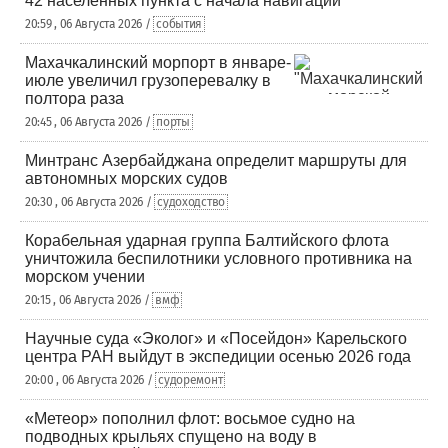
42 населенных пункта с начала навигации
20:59 , 06 Августа 2026 /
события
Махачкалинский морпорт в январе-
июле увеличил грузоперевалку в
полтора раза
20:45 , 06 Августа 2026 /
порты
Минтранс Азербайджана определит маршруты для
автономных морских судов
20:30 , 06 Августа 2026 /
судоходство
Корабельная ударная группа Балтийского флота
уничтожила беспилотники условного противника на
морском учении
20:15 , 06 Августа 2026 /
вмф
Научные суда «Эколог» и «Посейдон» Карельского
центра РАН выйдут в экспедиции осенью 2026 года
20:00 , 06 Августа 2026 /
судоремонт
«Метеор» пополнил флот: восьмое судно на
подводных крыльях спущено на воду в