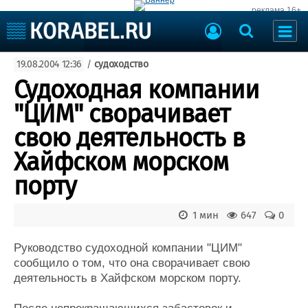
реклама 16+
Судостроение
19.08.2004 12:36
/
судоходство
Судоходство
Судоремонт
Судоходная компании
События
Пресс-релизы
"ЦИМ" сворачивает
Порты
Рыболовство
свою деятельность в
ВМФ
Образование
Хайфском морском
Яхты и катера
Еще
порту
Судостроение
Торговая площадка
1 мин
647
0
Пульс
Доска объявлений
Новости
Продажа флота
Руководство судоходной компании "ЦИМ"
Компании
Оборудование
сообщило о том, что она сворачивает свою
Репутация
Изделия
деятельность в Хайфском морском порту.
Работа
Материалы
Крюинг
Услуги