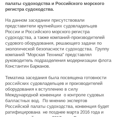
палаты судоходства и Российского морского
Журнал
регистра судоходства.
Реклама
На данном заседании присутствовали
представители крупнейших судовладельцев
Конференции
Флот
России и Российского морского регистра
Выставки и семинары
Галерея флота
судоходства, а также компаний-производителей
Личности
Форум
судового оборудования, решающего задачи по
Словарь
Отзывы
экологической безопасности судоходства. Группу
Все службы
компаний "Морская Техника" представлял
руководитель подразделения модернизации флота
Константин Барканов.
Тематика заседания была посвящена готовности
российских судовладельцев и производителей
оборудования к вступлению в силу
Международной конвенции о контроле судовых
балластных вод. По мнению экспертов
Российской палаты судоходства, конвенция будет
ратифицирована не позднее марта 2016 года и