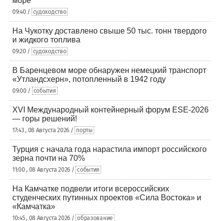
море
09:40 /
судоходство
На Чукотку доставлено свыше 50 тыс. тонн твердого
и жидкого топлива
09:20 /
судоходство
В Баренцевом море обнаружен немецкий транспорт
«Утландсхерн», потопленный в 1942 году
09:00 /
события
XVI Международный контейнерный форум ESE-2026
— горы решений!
17:43 , 08 Августа 2026 /
порты
Турция с начала года нарастила импорт российского
зерна почти на 70%
11:00 , 08 Августа 2026 /
события
На Камчатке подвели итоги всероссийских
студенческих путинных проектов «Сила Востока» и
«Камчатка»
10:45 , 08 Августа 2026 /
образование