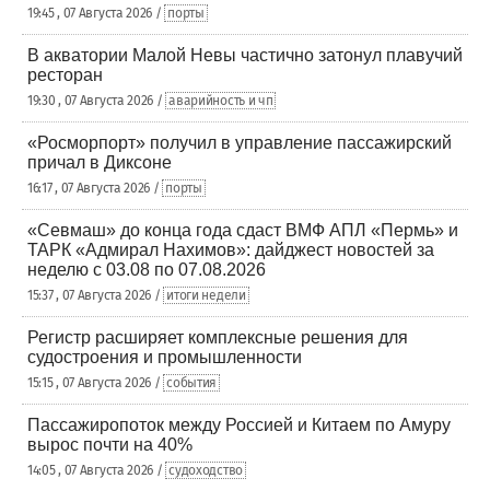
19:45 , 07 Августа 2026 /
порты
В акватории Малой Невы частично затонул плавучий
ресторан
19:30 , 07 Августа 2026 /
аварийность и чп
«Росморпорт» получил в управление пассажирский
причал в Диксоне
16:17 , 07 Августа 2026 /
порты
«Севмаш» до конца года сдаст ВМФ АПЛ «Пермь» и
ТАРК «Адмирал Нахимов»: дайджест новостей за
неделю с 03.08 по 07.08.2026
15:37 , 07 Августа 2026 /
итоги недели
Регистр расширяет комплексные решения для
судостроения и промышленности
15:15 , 07 Августа 2026 /
события
Пассажиропоток между Россией и Китаем по Амуру
вырос почти на 40%
14:05 , 07 Августа 2026 /
судоходство