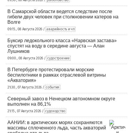
09:30 , 08 Августа 2026 /
рыболовство
В Самарской области ведется следствие после
гибели двух человек при столкновении катеров на
Волге
09:15 , 08 Августа 2026 /
аварийность и чп
Буксир ледокольного класса «Нарвская застава»
спустят на воду в середине августа — Алан
Лушников
09:00 , 08 Августа 2026 /
судостроение
В Петербурге протестировали морские
беспилотники в рамках отраслевой витрины
«Акватория»
21:30 , 07 Августа 2026 /
события
Северный завоз в Ненецком автономном округе
выполнен на 86,1%
21:15 , 07 Августа 2026 /
судоходство
ААНИИ: в арктических морях сохраняются
массивы сплоченного льда, часть акваторий