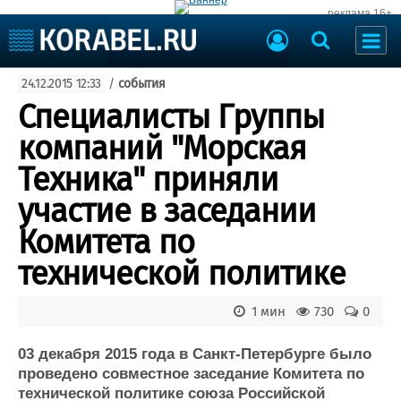
реклама 16+
Судостроение
24.12.2015 12:33
/
события
Судоходство
Судоремонт
Специалисты Группы
События
Пресс-релизы
компаний "Морская
Порты
Рыболовство
Техника" приняли
ВМФ
Образование
участие в заседании
Яхты и катера
Еще
Комитета по
технической политике
Судостроение
Торговая площадка
Пульс
Доска объявлений
Новости
Продажа флота
1 мин
730
0
Компании
Оборудование
Репутация
Изделия
03 декабря 2015 года в Санкт-Петербурге было
проведено совместное заседание Комитета по
Работа
Материалы
технической политике союза Российской
Крюинг
Услуги