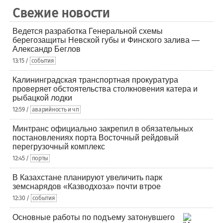
Свежие новости
Ведется разработка Генеральной схемы
берегозащиты Невской губы и Финского залива —
Александр Беглов
13:15 /
события
Калининградская транспортная прокуратура
проверяет обстоятельства столкновения катера и
рыбацкой лодки
12:59 /
аварийность и чп
Минтранс официально закрепил в обязательных
постановлениях порта Восточный рейдовый
перегрузочный комплекс
12:45 /
порты
В Казахстане планируют увеличить парк
земснарядов «Казводхоза» почти втрое
12:30 /
события
Основные работы по подъему затонувшего