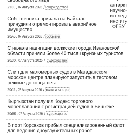
свободна ото льда
21:00 , 07 Августа 2026 /
судоходство
Собственника причала на Байкале
принудили отремонтировать аварийное
имущество
20:45 , 07 Августа 2026 /
события
С начала навигации волжские города Ивановской
области приняли более 40 тысяч круизных туристов
20:30 , 07 Августа 2026 /
судоходство
Слип для маломерных судов в Магаданском
морском центре планируют запустить в тестовом
режиме до конца лета
20:15 , 07 Августа 2026 /
яхты и катера
Кыргызстан получил Кодекс торгового
мореплавания с регистрацией судов в Бишкеке
20:00 , 07 Августа 2026 /
судоходство
В порт Корсаков прибыл специализированный флот
для ведения дноуглубительных работ