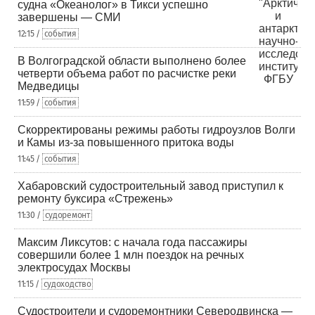
судна «Океанолог» в Тикси успешно
завершены — СМИ
12:15 /
события
В Волгоградской области выполнено более
четверти объема работ по расчистке реки
Медведицы
11:59 /
события
Скорректированы режимы работы гидроузлов Волги
и Камы из-за повышенного притока воды
11:45 /
события
Хабаровский судостроительный завод приступил к
ремонту буксира «Стрежень»
11:30 /
судоремонт
Максим Ликсутов: с начала года пассажиры
совершили более 1 млн поездок на речных
электросудах Москвы
11:15 /
судоходство
Судостроители и судоремонтники Северодвинска —