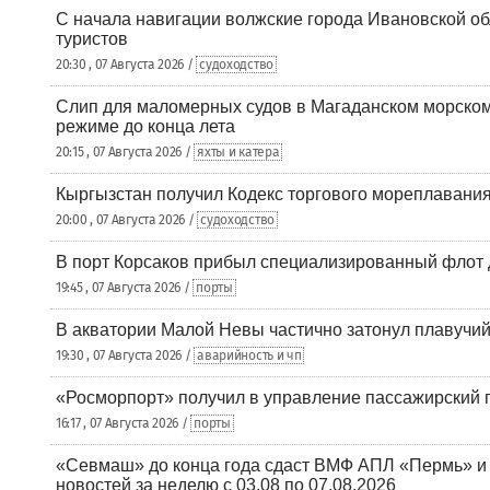
С начала навигации волжские города Ивановской об
туристов
20:30 , 07 Августа 2026 /
судоходство
Слип для маломерных судов в Магаданском морском 
режиме до конца лета
20:15 , 07 Августа 2026 /
яхты и катера
Кыргызстан получил Кодекс торгового мореплавания
20:00 , 07 Августа 2026 /
судоходство
В порт Корсаков прибыл специализированный флот 
19:45 , 07 Августа 2026 /
порты
В акватории Малой Невы частично затонул плавучий
19:30 , 07 Августа 2026 /
аварийность и чп
«Росморпорт» получил в управление пассажирский 
16:17 , 07 Августа 2026 /
порты
«Севмаш» до конца года сдаст ВМФ АПЛ «Пермь» и
новостей за неделю с 03.08 по 07.08.2026