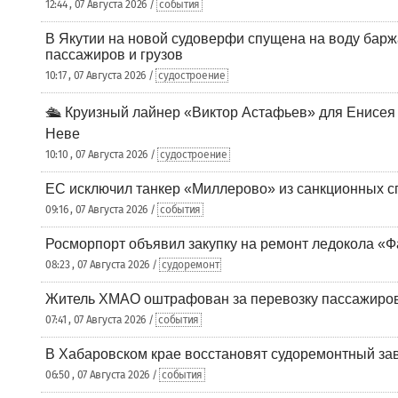
12:44 , 07 Августа 2026 /
события
В Якутии на новой судоверфи спущена на воду барж
пассажиров и грузов
10:17 , 07 Августа 2026 /
судостроение
🛳️ Круизный лайнер «Виктор Астафьев» для Енисея
Неве
10:10 , 07 Августа 2026 /
судостроение
ЕС исключил танкер «Миллерово» из санкционных с
09:16 , 07 Августа 2026 /
события
Росморпорт объявил закупку на ремонт ледокола «Ф
08:23 , 07 Августа 2026 /
судоремонт
Житель ХМАО оштрафован за перевозку пассажиров 
07:41 , 07 Августа 2026 /
события
В Хабаровском крае восстановят судоремонтный за
06:50 , 07 Августа 2026 /
события