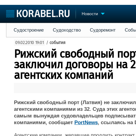
Новости
Судостроение
Судоходство
Судоремонт
События
Пре
Судостроение
Судоходство
Судоремонт
Собы
Судостроение
Торговая площадка
Конфере
09.02.2010 19:01
/
события
Пульс
Доска объявлений
Выставк
Рижский свободный порт
Новости
Продажа флота
Личност
Компании
Оборудование
Словарь
заключил договоры на 2
Репутация
Изделия
агентских компаний
Работа
Материалы
Крюинг
Услуги
Журнал
Реклама
Рижский свободный порт (Латвия) не заключил 
агентскими компаниями из 32. Суда этих агенто
самым вынуждая судовладельцев подписыват
компаниями, сообщает
PortNews
, ссылаясь на D
Агентские компании, желавшие продлить контракт