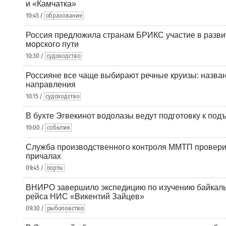
и «Камчатка»
10:45 /
образование
Россия предложила странам БРИКС участие в разв
морского пути
10:30 /
судоходство
Россияне все чаще выбирают речные круизы: назв
направления
10:15 /
судоходство
В бухте Эгвекинот водолазы ведут подготовку к под
10:00 /
события
Служба производственного контроля ММТП провери
причалах
09:45 /
порты
ВНИРО завершило экспедицию по изучению байкальс
рейса НИС «Викентий Зайцев»
09:30 /
рыболовство