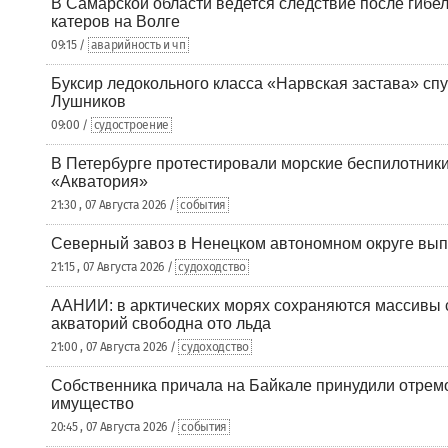
В Самарской области ведется следствие после гибел
катеров на Волге
09:15 /
аварийность и чп
Буксир ледокольного класса «Нарвская застава» спу
Лушников
09:00 /
судостроение
В Петербурге протестировали морские беспилотники
«Акватория»
21:30 , 07 Августа 2026 /
события
Северный завоз в Ненецком автономном округе вып
21:15 , 07 Августа 2026 /
судоходство
ААНИИ: в арктических морях сохраняются массивы с
акваторий свободна ото льда
21:00 , 07 Августа 2026 /
судоходство
Собственника причала на Байкале принудили отрем
имущество
20:45 , 07 Августа 2026 /
события