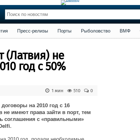
сс-релизы
Порты
Рыболовство
ВМФ
Образование
Яхт
тия
Пресс-релизы
Порты
Рыболовство
ВМФ
нции
Флот
и и семинары
Галерея флота
 (Латвия) не
и
Форум
Отзывы
010 год с 50%
Все службы
1 мин
510
0
договоры на 2010 год с 16
в не имеют права зайти в порт, тем
ь соглашения с «правильными»
elfi.
 на 2010 год, подали необходимые