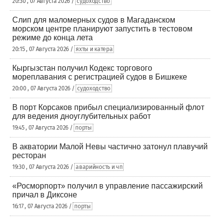
20:30 , 07 Августа 2026 /
судоходство
Слип для маломерных судов в Магаданском
морском центре планируют запустить в тестовом
режиме до конца лета
20:15 , 07 Августа 2026 /
яхты и катера
Кыргызстан получил Кодекс торгового
мореплавания с регистрацией судов в Бишкеке
20:00 , 07 Августа 2026 /
судоходство
В порт Корсаков прибыл специализированный флот
для ведения дноуглубительных работ
19:45 , 07 Августа 2026 /
порты
В акватории Малой Невы частично затонул плавучий
ресторан
19:30 , 07 Августа 2026 /
аварийность и чп
«Росморпорт» получил в управление пассажирский
причал в Диксоне
16:17 , 07 Августа 2026 /
порты