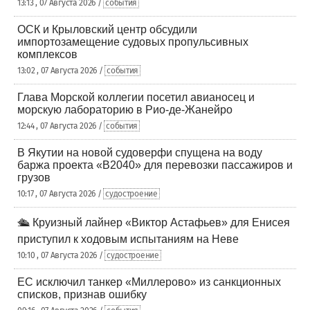
13:13 , 07 Августа 2026 /
события
ОСК и Крыловский центр обсудили
импортозамещение судовых пропульсивных
комплексов
13:02 , 07 Августа 2026 /
события
Глава Морской коллегии посетил авианосец и
морскую лабораторию в Рио-де-Жанейро
12:44 , 07 Августа 2026 /
события
В Якутии на новой судоверфи спущена на воду
баржа проекта «В2040» для перевозки пассажиров и
грузов
10:17 , 07 Августа 2026 /
судостроение
🛳️ Круизный лайнер «Виктор Астафьев» для Енисея
приступил к ходовым испытаниям на Неве
10:10 , 07 Августа 2026 /
судостроение
ЕС исключил танкер «Миллерово» из санкционных
списков, признав ошибку