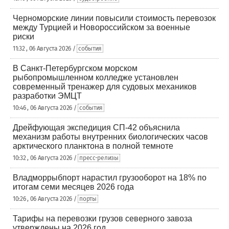
Черноморские линии повысили стоимость перевозок
между Турцией и Новороссийском за военные
риски
11:32 , 06 Августа 2026 /
события
В Санкт-Петербургском морском
рыбопромышленном колледже установлен
современный тренажер для судовых механиков
разработки ЭМЦТ
10:46 , 06 Августа 2026 /
события
Дрейфующая экспедиция СП-42 объяснила
механизм работы внутренних биологических часов
арктического планктона в полной темноте
10:32 , 06 Августа 2026 /
пресс-релизы
Владморрыбпорт нарастил грузооборот на 18% по
итогам семи месяцев 2026 года
10:26 , 06 Августа 2026 /
порты
Тарифы на перевозки грузов северного завоза
утверждены на 2026 год