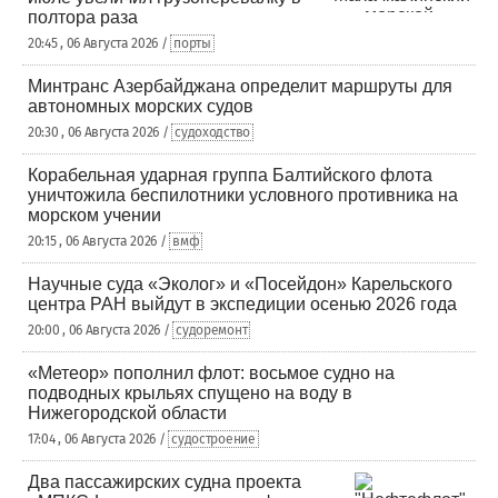
полтора раза
20:45 , 06 Августа 2026 /
порты
Минтранс Азербайджана определит маршруты для
автономных морских судов
20:30 , 06 Августа 2026 /
судоходство
Корабельная ударная группа Балтийского флота
уничтожила беспилотники условного противника на
морском учении
20:15 , 06 Августа 2026 /
вмф
Научные суда «Эколог» и «Посейдон» Карельского
центра РАН выйдут в экспедиции осенью 2026 года
20:00 , 06 Августа 2026 /
судоремонт
«Метеор» пополнил флот: восьмое судно на
подводных крыльях спущено на воду в
Нижегородской области
17:04 , 06 Августа 2026 /
судостроение
Два пассажирских судна проекта