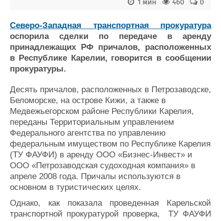
Новости
Продажа флота
1 мин
460
0
Компании
Оборудование
Репутация
Изделия
Северо-Западная транспортная прокуратура
оспорила сделки по передаче в аренду
Работа
Материалы
принадлежащих РФ причалов, расположенных
Крюинг
Услуги
в Республике Карелии, говорится в сообщении
Журнал
прокуратуры.
Реклама
Десять причалов, расположенных в Петрозаводске,
Беломорске, на острове Кижи, а также в
Конференции
Флот
Медвежьегорском районе Республики Карелия,
Выставки и семинары
Галерея флота
переданы Территориальным управлением
Личности
Форум
Федерального агентства по управлению
Словарь
Отзывы
федеральным имуществом по Республике Карелия
Все службы
(ТУ ФАУФИ) в аренду ООО «Бизнес-Инвест» и
ООО «Петрозаводская судоходная компания» в
апреле 2008 года. Причалы используются в
основном в туристических целях.
Однако, как показала проведенная Карельской
транспортной прокуратурой проверка, ТУ ФАУФИ