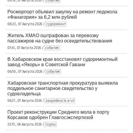
09:16 , 07 Августа 2026 /
события
Росморпорт объявил закупку на ремонт ледокола
«Фанагория» за 6,2 млн рублей
08:23 , 07 Августа 2026 /
судоремонт
Житель ХМАО оштрафован за перевозку
пассажиров на судне без освидетельствования
07:41 , 07 Августа 2026 /
события
В Хабаровском крае восстановят судоремонтный
завод «Якорь» в Советской Гавани
06:50 , 07 Августа 2026 /
события
Хабаровская транспортная прокуратура выявила
поддельное санитарное свидетельство у
судовладельца
06:21 , 07 Августа 2026 /
аварийность и чп
Проект реконструкции Среднего мола в порту
Корсаков одобрен Главгосэкспертизой
22:15 , 06 Августа 2026 /
порты