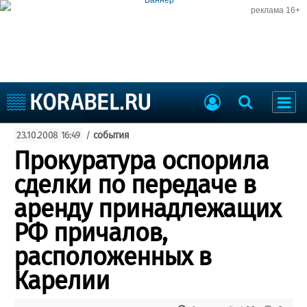
реклама 16+
Судостроение
23.10.2008 16:49
/
события
Судоходство
Судоремонт
Прокуратура оспорила
События
Пресс-релизы
сделки по передаче в
Порты
Рыболовство
аренду принадлежащих
ВМФ
Образование
РФ причалов,
Яхты и катера
Еще
расположенных в
Карелии
Судостроение
Торговая площадка
Пульс
Доска объявлений