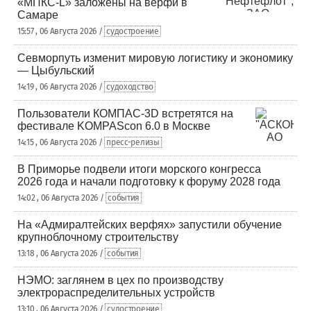
«МПКС-L» заложены на верфи в
Самаре
15:57 , 06 Августа 2026 /
судостроение
Севморпуть изменит мировую логистику и экономику
— Цыбульский
14:19 , 06 Августа 2026 /
судоходство
Пользователи КОМПАС-3D встретятся на
фестивале KOMPAScon 6.0 в Москве
14:15 , 06 Августа 2026 /
пресс-релизы
В Приморье подвели итоги морского конгресса
2026 года и начали подготовку к форуму 2028 года
14:02 , 06 Августа 2026 /
события
На «Адмиралтейских верфях» запустили обучение
крупноблочному строительству
13:18 , 06 Августа 2026 /
события
НЭМО: заглянем в цех по производству
электрораспределительных устройств
13:10 , 06 Августа 2026 /
судостроение