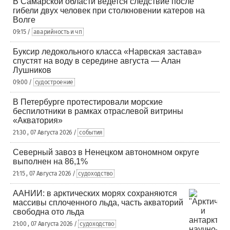
В Самарской области ведется следствие после
гибели двух человек при столкновении катеров на
Волге
09:15 /
аварийность и чп
Буксир ледокольного класса «Нарвская застава»
спустят на воду в середине августа — Алан
Лушников
09:00 /
судостроение
В Петербурге протестировали морские
беспилотники в рамках отраслевой витрины
«Акватория»
21:30 , 07 Августа 2026 /
события
Северный завоз в Ненецком автономном округе
выполнен на 86,1%
21:15 , 07 Августа 2026 /
судоходство
ААНИИ: в арктических морях сохраняются
массивы сплоченного льда, часть акваторий
свободна ото льда
21:00 , 07 Августа 2026 /
судоходство