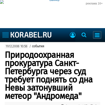
реклама 16+
Судостроение
19.12.2008 10:58
/
события
Судоходство
Судоремонт
Природоохранная
События
Пресс-релизы
прокуратура Санкт-
Порты
Рыболовство
Петербурга через суд
ВМФ
Образование
требует поднять со дна
Яхты и катера
Еще
Невы затонувший
метеор "Андромеда"
Судостроение
Торговая площадка
Пульс
Доска объявлений