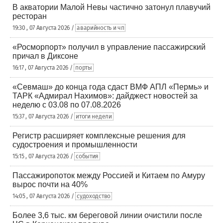
В акватории Малой Невы частично затонул плавучий
ресторан
19:30 , 07 Августа 2026 /
аварийность и чп
«Росморпорт» получил в управление пассажирский
причал в Диксоне
16:17 , 07 Августа 2026 /
порты
«Севмаш» до конца года сдаст ВМФ АПЛ «Пермь» и
ТАРК «Адмирал Нахимов»: дайджест новостей за
неделю с 03.08 по 07.08.2026
15:37 , 07 Августа 2026 /
итоги недели
Регистр расширяет комплексные решения для
судостроения и промышленности
15:15 , 07 Августа 2026 /
события
Пассажиропоток между Россией и Китаем по Амуру
вырос почти на 40%
14:05 , 07 Августа 2026 /
судоходство
Более 3,6 тыс. км береговой линии очистили после