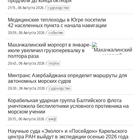
продлили до конца октября
21:15 , 06 Августа 2026 /
судоходство
Медицинские теплоходы в Югре посетили
42 населенных пункта с начала навигации
20:59 , 06 Августа 2026 /
события
Махачкалинский морпорт в январе-
июле увеличил грузоперевалку в
полтора раза
20:45 , 06 Августа 2026 /
порты
Минтранс Азербайджана определит маршруты для
автономных морских судов
20:30 , 06 Августа 2026 /
судоходство
Корабельная ударная группа Балтийского флота
уничтожила беспилотники условного противника на
морском учении
20:15 , 06 Августа 2026 /
вмф
Научные суда «Эколог» и «Посейдон» Карельского
центра РАН выйдут в экспедиции осенью 2026 года