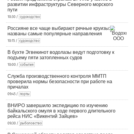
развитии инфраструктуры Северного морского
пути
10:30 /
судоходство
Россияне все чаще выбирают речные круизы:
названы самые популярные направления
10:15 /
судоходство
В бухте Эгвекинот водолазы ведут подготовку к
подъему пяти затопленных судов
10:00 /
события
Служба производственного контроля ММТП
проверила нормы безопасности при работе на
причалах
09:45 /
порты
ВНИРО завершило экспедицию по изучению
байкальского омуля в ходе первого длительного
рейса НИС «Викентий Зайцев»
09:30 /
рыболовство