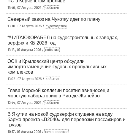
ЧС в Керченском проливе
13:46 , 07 Августа 2026 /
события
Северный завоз на Чукотку идет по плану
13:30 , 07 Августа 2026 /
судоходство
#ЧИТАЮКОРАБЕЛ на судостроительных заводах,
верфях и КБ 2026 год
13:13 , 07 Августа 2026 /
события
ОСК и Крыловский центр обсудили
импортозамещение судовых пропульсивных
комплексов
13:02 , 07 Августа 2026 /
события
Глава Морской коллегии посетил авианосец и
морскую лабораторию в Рио-де-Жанейро
12:44 , 07 Августа 2026 /
события
В Якутии на новой судоверфи спущена на воду
баржа проекта «В2040» для перевозки пассажиров и
грузов
10:17 , 07 Августа 2026 /
судостроение