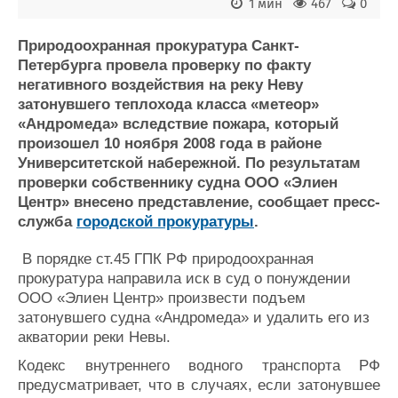
Новости
Продажа флота
1 мин
467
0
Компании
Оборудование
Репутация
Изделия
Природоохранная прокуратура Санкт-
Петербурга провела проверку по факту
Работа
Материалы
негативного воздействия на реку Неву
Крюинг
Услуги
затонувшего теплохода класса «метеор»
Журнал
«Андромеда» вследствие пожара, который
Реклама
произошел 10 ноября 2008 года в районе
Университетской набережной. По результатам
проверки собственнику судна ООО «Элиен
Конференции
Флот
Центр» внесено представление, сообщает пресс-
Выставки и семинары
Галерея флота
служба
городской прокуратуры
.
Личности
Форум
Словарь
Отзывы
В порядке ст.45 ГПК РФ природоохранная
Все службы
прокуратура направила иск в суд о понуждении
ООО «Элиен Центр» произвести подъем
затонувшего судна «Андромеда» и удалить его из
акватории реки Невы.
Кодекс внутреннего водного транспорта РФ
предусматривает, что в случаях, если затонувшее