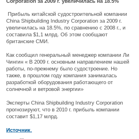
Новости
Продажа флота
Corporation за 2009 г. увеличилась на 18.5%
Компании
Оборудование
Прибыль китайской судостроительной компании
Репутация
Изделия
China Shipbuilding Industry Corporation за 2009 г.
Работа
Материалы
увеличилась на 18.5%, по сравнению с 2008 г., и
Крюинг
Услуги
составила $1,1 млрд. Об этом сообщают
Журнал
британские СМИ.
Реклама
Как сообщил генеральный менеджер компании Ли
Чингин « В 2009 г. основным направлением нашей
Конференции
Флот
работы, по-прежнему было судостроение. Но
Выставки и семинары
Галерея флота
также, в прошлом году компания занималась
Личности
Форум
разработкой оборудования работающего от
Словарь
Отзывы
солнечной и ветровой энергии»
Все службы
Эксперты China Shipbuilding Industry Corporation
прогнозируют, что в 2010 г. прибыль компании
составит $1,17 млрд.
Источник.