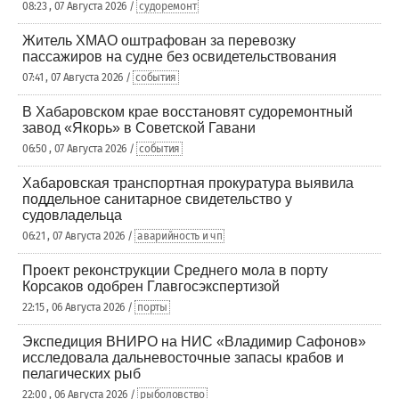
08:23 , 07 Августа 2026 /
судоремонт
Житель ХМАО оштрафован за перевозку
пассажиров на судне без освидетельствования
07:41 , 07 Августа 2026 /
события
В Хабаровском крае восстановят судоремонтный
завод «Якорь» в Советской Гавани
06:50 , 07 Августа 2026 /
события
Хабаровская транспортная прокуратура выявила
поддельное санитарное свидетельство у
судовладельца
06:21 , 07 Августа 2026 /
аварийность и чп
Проект реконструкции Среднего мола в порту
Корсаков одобрен Главгосэкспертизой
22:15 , 06 Августа 2026 /
порты
Экспедиция ВНИРО на НИС «Владимир Сафонов»
исследовала дальневосточные запасы крабов и
пелагических рыб
22:00 , 06 Августа 2026 /
рыболовство