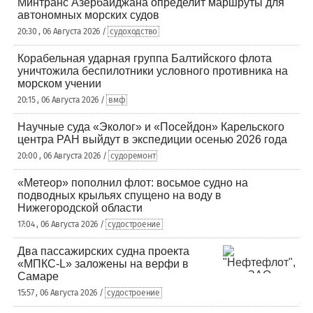
Минтранс Азербайджана определит маршруты для
автономных морских судов
20:30 , 06 Августа 2026 /
судоходство
Корабельная ударная группа Балтийского флота
уничтожила беспилотники условного противника на
морском учении
20:15 , 06 Августа 2026 /
вмф
Научные суда «Эколог» и «Посейдон» Карельского
центра РАН выйдут в экспедиции осенью 2026 года
20:00 , 06 Августа 2026 /
судоремонт
«Метеор» пополнил флот: восьмое судно на
подводных крыльях спущено на воду в
Нижегородской области
17:04 , 06 Августа 2026 /
судостроение
Два пассажирских судна проекта
«МПКС-L» заложены на верфи в
Самаре
15:57 , 06 Августа 2026 /
судостроение