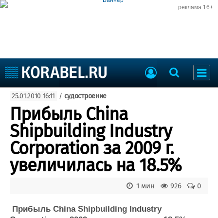
реклама 16+
Судостроение
25.01.2010 16:11
/
судостроение
Судоходство
Судоремонт
Прибыль China
События
Пресс-релизы
Shipbuilding Industry
Порты
Рыболовство
Corporation за 2009 г.
ВМФ
Образование
увеличилась на 18.5%
Яхты и катера
Еще
1 мин
926
0
Судостроение
Торговая площадка
Пульс
Доска объявлений
Прибыль China Shipbuilding Industry