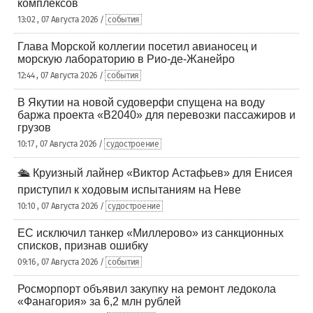
комплексов
13:02 , 07 Августа 2026 /
события
Глава Морской коллегии посетил авианосец и
морскую лабораторию в Рио-де-Жанейро
12:44 , 07 Августа 2026 /
события
В Якутии на новой судоверфи спущена на воду
баржа проекта «В2040» для перевозки пассажиров и
грузов
10:17 , 07 Августа 2026 /
судостроение
🛳️ Круизный лайнер «Виктор Астафьев» для Енисея
приступил к ходовым испытаниям на Неве
10:10 , 07 Августа 2026 /
судостроение
ЕС исключил танкер «Миллерово» из санкционных
списков, признав ошибку
09:16 , 07 Августа 2026 /
события
Росморпорт объявил закупку на ремонт ледокола
«Фанагория» за 6,2 млн рублей