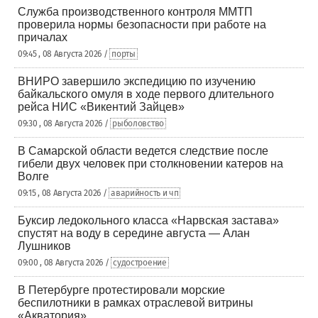
Служба производственного контроля ММТП
проверила нормы безопасности при работе на
причалах
09:45 , 08 Августа 2026 /
порты
ВНИРО завершило экспедицию по изучению
байкальского омуля в ходе первого длительного
рейса НИС «Викентий Зайцев»
09:30 , 08 Августа 2026 /
рыболовство
В Самарской области ведется следствие после
гибели двух человек при столкновении катеров на
Волге
09:15 , 08 Августа 2026 /
аварийность и чп
Буксир ледокольного класса «Нарвская застава»
спустят на воду в середине августа — Алан
Лушников
09:00 , 08 Августа 2026 /
судостроение
В Петербурге протестировали морские
беспилотники в рамках отраслевой витрины
«Акватория»