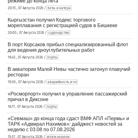
режиме до конца лета
20:15 , 07 Августа 2026 /
яхты и катера
Кыргызстан получил Кодекс торгового
мореплавания с регистрацией судов в Бишкеке
20:00 , 07 Августа 2026 /
судоходство
В порт Корсаков прибыл специализированный флот
для ведения дноуглубительных работ
19:45 , 07 Августа 2026 /
порты
В акватории Малой Невы частично затонул плавучий
ресторан
19:30 , 07 Августа 2026 /
аварийность и чп
«Росморпорт» получил в управление пассажирский
причал в Диксоне
16:17 , 07 Августа 2026 /
порты
«Севмаш» до конца года сдаст ВМФ АПЛ «Пермь» и
ТАРК «Адмирал Нахимов»: дайджест новостей за
неделю с 03.08 по 07.08.2026
15:37 , 07 Августа 2026 /
итоги недели