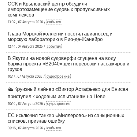
ОСК и Крыловский центр обсудили
импортозамещение судовых пропульсивных
комплексов
13:02 , 07 Августа 2026 /
события
Глава Морской коллегии посетил авианосец и
морскую лабораторию в Рио-де-Жанейро
12:44 , 07 Августа 2026 /
события
В Якутии на новой судоверфи спущена на воду
баржа проекта «В2040» для перевозки пассажиров и
грузов
10:17 , 07 Августа 2026 /
судостроение
🛳️ Круизный лайнер «Виктор Астафьев» для Енисея
приступил к ходовым испытаниям на Неве
10:10 , 07 Августа 2026 /
судостроение
ЕС исключил танкер «Миллерово» из санкционных
списков, признав ошибку
09:16 , 07 Августа 2026 /
события