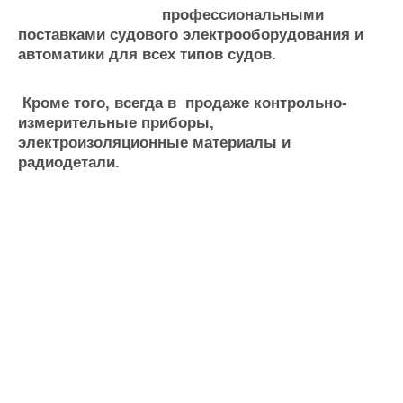
профессиональными
Журнал
поставками судового электрооборудования и
Реклама
автоматики для всех типов судов.
Конференции
Флот
Кроме того, всегда в продаже контрольно-
Выставки и семинары
Галерея флота
измерительные приборы,
Личности
Форум
электроизоляционные материалы и
Словарь
Отзывы
радиодетали.
Все службы