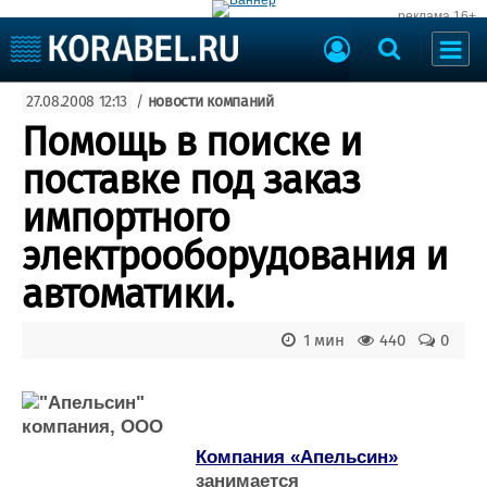
реклама 16+
Судостроение
27.08.2008 12:13
/
новости компаний
Судоходство
Судоремонт
Помощь в поиске и
События
Пресс-релизы
поставке под заказ
Порты
Рыболовство
импортного
ВМФ
Образование
электрооборудования и
Яхты и катера
Еще
автоматики.
Судостроение
Торговая площадка
1 мин
440
0
Пульс
Доска объявлений
Новости
Продажа флота
Компании
Оборудование
Репутация
Изделия
Работа
Материалы
Компания «Апельсин»
Крюинг
Услуги
занимается