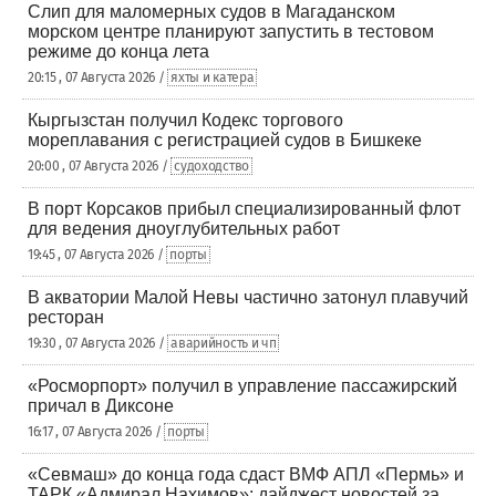
Слип для маломерных судов в Магаданском
морском центре планируют запустить в тестовом
режиме до конца лета
20:15 , 07 Августа 2026 /
яхты и катера
Кыргызстан получил Кодекс торгового
мореплавания с регистрацией судов в Бишкеке
20:00 , 07 Августа 2026 /
судоходство
В порт Корсаков прибыл специализированный флот
для ведения дноуглубительных работ
19:45 , 07 Августа 2026 /
порты
В акватории Малой Невы частично затонул плавучий
ресторан
19:30 , 07 Августа 2026 /
аварийность и чп
«Росморпорт» получил в управление пассажирский
причал в Диксоне
16:17 , 07 Августа 2026 /
порты
«Севмаш» до конца года сдаст ВМФ АПЛ «Пермь» и
ТАРК «Адмирал Нахимов»: дайджест новостей за