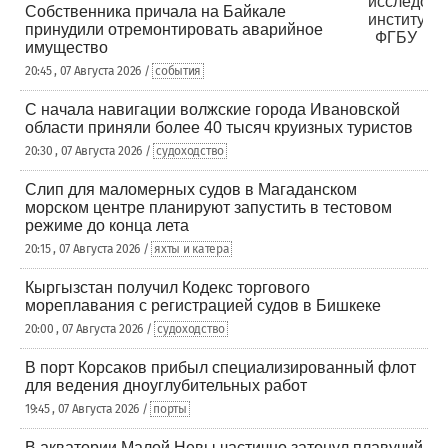
Собственника причала на Байкале
принудили отремонтировать аварийное
имущество
20:45 , 07 Августа 2026 /
события
С начала навигации волжские города Ивановской
области приняли более 40 тысяч круизных туристов
20:30 , 07 Августа 2026 /
судоходство
Слип для маломерных судов в Магаданском
морском центре планируют запустить в тестовом
режиме до конца лета
20:15 , 07 Августа 2026 /
яхты и катера
Кыргызстан получил Кодекс торгового
мореплавания с регистрацией судов в Бишкеке
20:00 , 07 Августа 2026 /
судоходство
В порт Корсаков прибыл специализированный флот
для ведения дноуглубительных работ
19:45 , 07 Августа 2026 /
порты
В акватории Малой Невы частично затонул плавучий