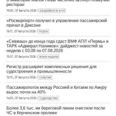
ресторан
19:30 , 07 Августа 2026 /
аварийность и чп
«Росморпорт» получил в управление пассажирский
причал в Диксоне
16:17 , 07 Августа 2026 /
порты
«Севмаш» до конца года сдаст ВМФ АПЛ «Пермь» и
ТАРК «Адмирал Нахимов»: дайджест новостей за
неделю с 03.08 по 07.08.2026
15:37 , 07 Августа 2026 /
итоги недели
Регистр расширяет комплексные решения для
судостроения и промышленности
15:15 , 07 Августа 2026 /
события
Пассажиропоток между Россией и Китаем по Амуру
вырос почти на 40%
14:05 , 07 Августа 2026 /
судоходство
Более 3,6 тыс. км береговой линии очистили после
ЧС в Керченском проливе