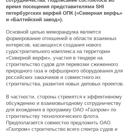
сотрудничества. Подписание состоялось во
Журнал
время посещения представителями SHI
Реклама
петербургских верфей ОПК («Северная верфь»
и «Балтийский завод»).
Конференции
Флот
Основной целью меморандума является
Выставки и семинары
Галерея флота
формирование отношений в области взаимных
Личности
Форум
интересов, касающихся создания нового
судостроительного комплекса на территории
Словарь
Отзывы
«Северной верфи», участия в тендере на
Все службы
строительство судов для перевозки сжиженного
природного газа и оффшорного оборудования для
российских заказчиков и совместного их
строительства, развития новых деловых проектов.
В частности, стороны стремятся к эффективному
обсуждению и взаимовыгодному сотрудничеству
для вхождения в программу ОАО «Газпром» по
строительству технологического флота.
Предполагается совместно предложить ОАО
«Газпром» строительство всего спектра судов и