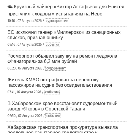
🛳️ Круизный лайнер «Виктор Астафьев» для Енисея
приступил к ходовым испытаниям на Неве
10:10 , 07 Августа 2026 /
судостроение
ЕС исключил танкер «Миллерово» из санкционных
списков, признав ошибку
09:16 , 07 Августа 2026 /
события
Росморпорт объявил закупку на ремонт ледокола
«Фанагория» за 6,2 млн рублей
08:23 , 07 Августа 2026 /
судоремонт
Житель ХМАО оштрафован за перевозку
пассажиров на судне без освидетельствования
07:41 , 07 Августа 2026 /
события
В Хабаровском крае восстановят судоремонтный
завод «Якорь» в Советской Гавани
06:50 , 07 Августа 2026 /
события
Хабаровская транспортная прокуратура выявила
поддельное санитарное свидетельство у