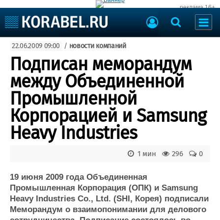
реклама 16+
Судостроение
22.06.2009 09:00
/
новости компаний
Судоходство
Судоремонт
Подписан меморандум
События
Пресс-релизы
между Объединенной
Порты
Рыболовство
Промышленной
ВМФ
Образование
Корпорацией и Samsung
Яхты и катера
Еще
Heavy Industries
Судостроение
Торговая площадка
1 мин
296
0
Пульс
Доска объявлений
Новости
Продажа флота
19 июня 2009 года Объединенная
Компании
Оборудование
Промышленная Корпорация (ОПК) и Samsung
Репутация
Изделия
Heavy Industries Co., Ltd. (SHI, Корея) подписали
Работа
Материалы
Меморандум о взаимопонимании для делового
Крюинг
Услуги