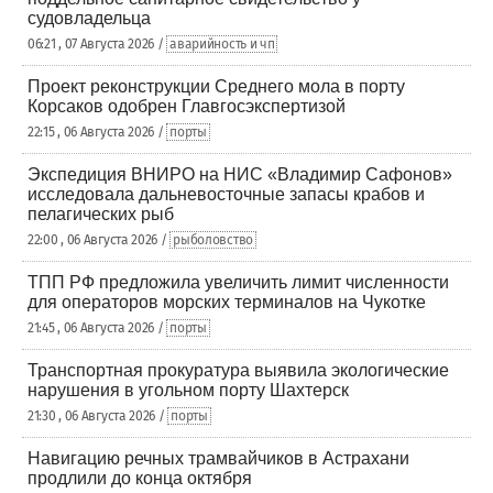
судовладельца
06:21 , 07 Августа 2026 /
аварийность и чп
Проект реконструкции Среднего мола в порту
Корсаков одобрен Главгосэкспертизой
22:15 , 06 Августа 2026 /
порты
Экспедиция ВНИРО на НИС «Владимир Сафонов»
исследовала дальневосточные запасы крабов и
пелагических рыб
22:00 , 06 Августа 2026 /
рыболовство
ТПП РФ предложила увеличить лимит численности
для операторов морских терминалов на Чукотке
21:45 , 06 Августа 2026 /
порты
Транспортная прокуратура выявила экологические
нарушения в угольном порту Шахтерск
21:30 , 06 Августа 2026 /
порты
Навигацию речных трамвайчиков в Астрахани
продлили до конца октября