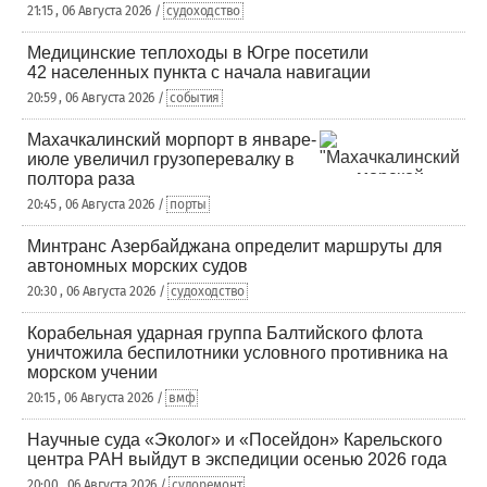
21:15 , 06 Августа 2026 /
судоходство
Медицинские теплоходы в Югре посетили
42 населенных пункта с начала навигации
20:59 , 06 Августа 2026 /
события
Махачкалинский морпорт в январе-
июле увеличил грузоперевалку в
полтора раза
20:45 , 06 Августа 2026 /
порты
Минтранс Азербайджана определит маршруты для
автономных морских судов
20:30 , 06 Августа 2026 /
судоходство
Корабельная ударная группа Балтийского флота
уничтожила беспилотники условного противника на
морском учении
20:15 , 06 Августа 2026 /
вмф
Научные суда «Эколог» и «Посейдон» Карельского
центра РАН выйдут в экспедиции осенью 2026 года
20:00 , 06 Августа 2026 /
судоремонт