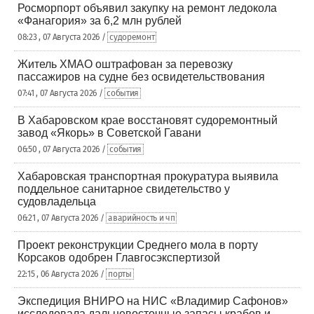
Росморпорт объявил закупку на ремонт ледокола
«Фанагория» за 6,2 млн рублей
08:23 , 07 Августа 2026 /
судоремонт
Житель ХМАО оштрафован за перевозку
пассажиров на судне без освидетельствования
07:41 , 07 Августа 2026 /
события
В Хабаровском крае восстановят судоремонтный
завод «Якорь» в Советской Гавани
06:50 , 07 Августа 2026 /
события
Хабаровская транспортная прокуратура выявила
поддельное санитарное свидетельство у
судовладельца
06:21 , 07 Августа 2026 /
аварийность и чп
Проект реконструкции Среднего мола в порту
Корсаков одобрен Главгосэкспертизой
22:15 , 06 Августа 2026 /
порты
Экспедиция ВНИРО на НИС «Владимир Сафонов»
исследовала дальневосточные запасы крабов и