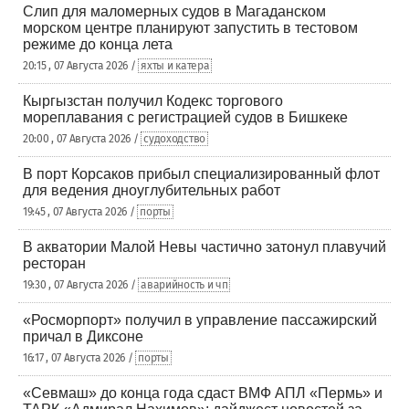
Слип для маломерных судов в Магаданском
морском центре планируют запустить в тестовом
режиме до конца лета
20:15 , 07 Августа 2026 /
яхты и катера
Кыргызстан получил Кодекс торгового
мореплавания с регистрацией судов в Бишкеке
20:00 , 07 Августа 2026 /
судоходство
В порт Корсаков прибыл специализированный флот
для ведения дноуглубительных работ
19:45 , 07 Августа 2026 /
порты
В акватории Малой Невы частично затонул плавучий
ресторан
19:30 , 07 Августа 2026 /
аварийность и чп
«Росморпорт» получил в управление пассажирский
причал в Диксоне
16:17 , 07 Августа 2026 /
порты
«Севмаш» до конца года сдаст ВМФ АПЛ «Пермь» и