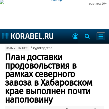
реклама 16+
Судостроение
06.07.2026 10:31
/
судоходство
Судоходство
Судоремонт
План доставки
События
Пресс-релизы
продовольствия в
Порты
Рыболовство
рамках северного
ВМФ
Образование
завоза в Хабаровском
Яхты и катера
Еще
крае выполнен почти
наполовину
Судостроение
Торговая площадка
Пульс
Доска объявлений