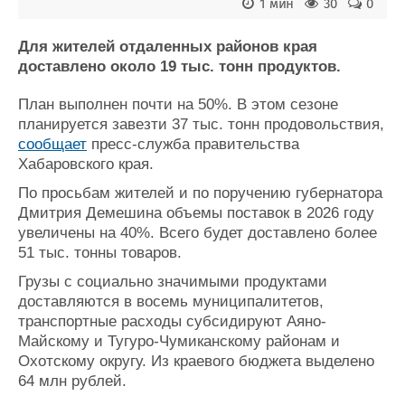
Новости
Продажа флота
1 мин
30
0
Компании
Оборудование
Репутация
Изделия
Для жителей отдаленных районов края
доставлено около 19 тыс. тонн продуктов.
Работа
Материалы
Крюинг
Услуги
План выполнен почти на 50%. В этом сезоне
Журнал
планируется завезти 37 тыс. тонн продовольствия,
Реклама
сообщает
пресс-служба правительства
Хабаровского края.
Конференции
Флот
По просьбам жителей и по поручению губернатора
Выставки и семинары
Галерея флота
Дмитрия Демешина объемы поставок в 2026 году
Личности
Форум
увеличены на 40%. Всего будет доставлено более
51 тыс. тонны товаров.
Словарь
Отзывы
Все службы
Грузы с социально значимыми продуктами
доставляются в восемь муниципалитетов,
транспортные расходы субсидируют Аяно-
Майскому и Тугуро-Чумиканскому районам и
Охотскому округу. Из краевого бюджета выделено
64 млн рублей.