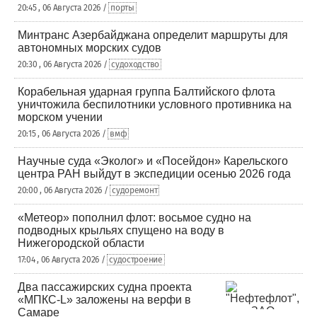
20:45 , 06 Августа 2026 /
порты
Минтранс Азербайджана определит маршруты для
автономных морских судов
20:30 , 06 Августа 2026 /
судоходство
Корабельная ударная группа Балтийского флота
уничтожила беспилотники условного противника на
морском учении
20:15 , 06 Августа 2026 /
вмф
Научные суда «Эколог» и «Посейдон» Карельского
центра РАН выйдут в экспедиции осенью 2026 года
20:00 , 06 Августа 2026 /
судоремонт
«Метеор» пополнил флот: восьмое судно на
подводных крыльях спущено на воду в
Нижегородской области
17:04 , 06 Августа 2026 /
судостроение
Два пассажирских судна проекта
«МПКС-L» заложены на верфи в
Самаре