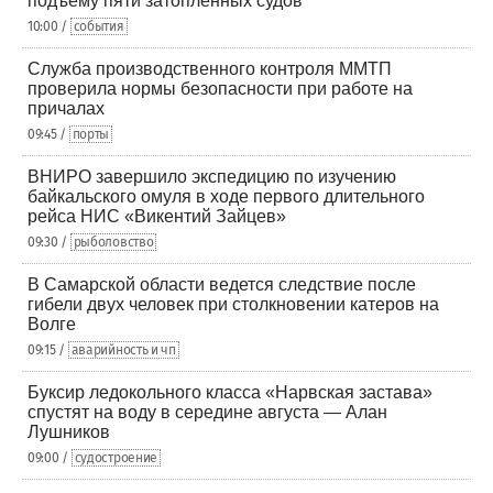
подъему пяти затопленных судов
10:00 /
события
Служба производственного контроля ММТП
проверила нормы безопасности при работе на
причалах
09:45 /
порты
ВНИРО завершило экспедицию по изучению
байкальского омуля в ходе первого длительного
рейса НИС «Викентий Зайцев»
09:30 /
рыболовство
В Самарской области ведется следствие после
гибели двух человек при столкновении катеров на
Волге
09:15 /
аварийность и чп
Буксир ледокольного класса «Нарвская застава»
спустят на воду в середине августа — Алан
Лушников
09:00 /
судостроение