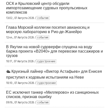
ОСК и Крыловский центр обсудили
импортозамещение судовых пропульсивных
комплексов
13:02 , 07 Августа 2026 /
события
Глава Морской коллегии посетил авианосец и
морскую лабораторию в Рио-де-Жанейро
12:44 , 07 Августа 2026 /
события
В Якутии на новой судоверфи спущена на воду
баржа проекта «В2040» для перевозки пассажиров и
грузов
10:17 , 07 Августа 2026 /
судостроение
🛳️ Круизный лайнер «Виктор Астафьев» для Енисея
приступил к ходовым испытаниям на Неве
10:10 , 07 Августа 2026 /
судостроение
ЕС исключил танкер «Миллерово» из санкционных
списков, признав ошибку
09:16 , 07 Августа 2026 /
события