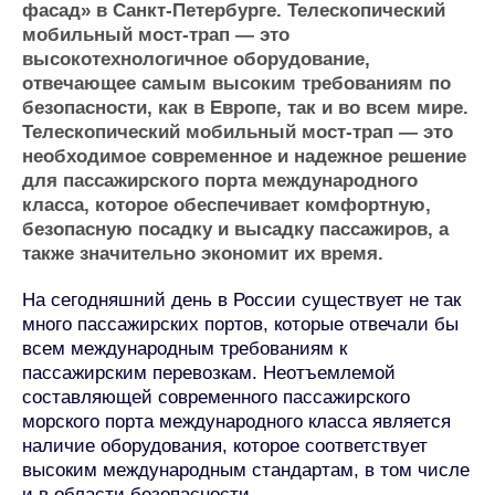
фасад» в Санкт-Петербурге. Телескопический
Журнал
мобильный мост-трап — это
Реклама
высокотехнологичное оборудование,
отвечающее самым высоким требованиям по
безопасности, как в Европе, так и во всем мире.
Конференции
Флот
Телескопический мобильный мост-трап — это
Выставки и семинары
Галерея флота
необходимое современное и надежное решение
Личности
Форум
для пассажирского порта международного
Словарь
Отзывы
класса, которое обеспечивает комфортную,
Все службы
безопасную посадку и высадку пассажиров, а
также значительно экономит их время.
На сегодняшний день в России существует не так
много пассажирских портов, которые отвечали бы
всем международным требованиям к
пассажирским перевозкам. Неотъемлемой
составляющей современного пассажирского
морского порта международного класса является
наличие оборудования, которое соответствует
высоким международным стандартам, в том числе
и в области безопасности.