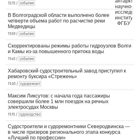
12:15 /
события
В Волгоградской области выполнено более
четверти объема работ по расчистке реки
Медведицы
11:59 /
события
Скорректированы режимы работы гидроузлов Волги
и Камы из-за повышенного притока воды
11:45 /
события
Хабаровский судостроительный завод приступил к
ремонту буксира «Стрежень»
11:30 /
судоремонт
Максим Ликсутов: с начала года пассажиры
совершили более 1 млн поездок на речных
электросудах Москвы
11:15 /
судоходство
Судостроители и судоремонтники Северодвинска —
в числе призеров регионального этапа конкурса
«Лучший по профессии»