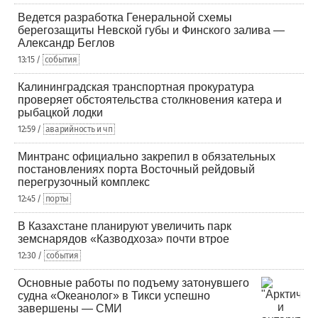
Ведется разработка Генеральной схемы
берегозащиты Невской губы и Финского залива —
Александр Беглов
13:15 /
события
Калининградская транспортная прокуратура
проверяет обстоятельства столкновения катера и
рыбацкой лодки
12:59 /
аварийность и чп
Минтранс официально закрепил в обязательных
постановлениях порта Восточный рейдовый
перегрузочный комплекс
12:45 /
порты
В Казахстане планируют увеличить парк
земснарядов «Казводхоза» почти втрое
12:30 /
события
Основные работы по подъему затонувшего
судна «Океанолог» в Тикси успешно
завершены — СМИ