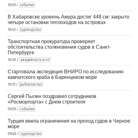
10:59 /
события
В Хабаровске уровень Амура достиг 448 см: закрыто
четыре остановки теплоходов на островах
10:45 /
судоходство
Транспортная прокуратура проверяет
обстоятельства столкновения судов в Санкт-
Петербурге
10:30 /
аварийность и чп
Стартовала экспедиция ВНИРО по исследованию
камчатского краба в Баренцевом море
10:15 /
рыболовство
Сергей Пылин поздравил сотрудников
«Росморпорта» с Днем строителя
09:59 /
события
Турция ввела ограничения на проход судов в Черное
море
09:40 /
судоходство