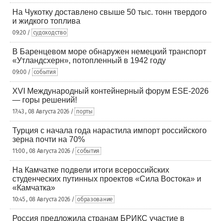
На Чукотку доставлено свыше 50 тыс. тонн твердого
и жидкого топлива
09:20 /
судоходство
В Баренцевом море обнаружен немецкий транспорт
«Утландсхерн», потопленный в 1942 году
09:00 /
события
XVI Международный контейнерный форум ESE-2026
— горы решений!
17:43 , 08 Августа 2026 /
порты
Турция с начала года нарастила импорт российского
зерна почти на 70%
11:00 , 08 Августа 2026 /
события
На Камчатке подвели итоги всероссийских
студенческих путинных проектов «Сила Востока» и
«Камчатка»
10:45 , 08 Августа 2026 /
образование
Россия предложила странам БРИКС участие в