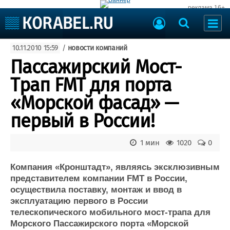
реклама 16+
Судостроение
10.11.2010 15:59
/
новости компаний
Судоходство
Судоремонт
Пассажирский Мост-
События
Пресс-релизы
Трап FMT для порта
Порты
Рыболовство
«Морской фасад» —
ВМФ
Образование
первый в России!
Яхты и катера
Еще
1 мин
1020
0
Судостроение
Торговая площадка
Пульс
Доска объявлений
Компания «Кронштадт», являясь эксклюзивным
Новости
Продажа флота
представителем компании FMT в России,
осуществила поставку, монтаж и ввод в
Компании
Оборудование
эксплуатацию первого в России
Репутация
Изделия
телескопического мобильного мост-трапа для
Работа
Материалы
Морского Пассажирского порта «Морской
Крюинг
Услуги