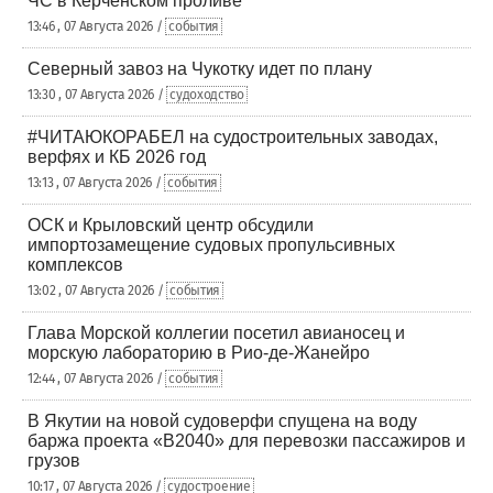
ЧС в Керченском проливе
13:46 , 07 Августа 2026 /
события
Северный завоз на Чукотку идет по плану
13:30 , 07 Августа 2026 /
судоходство
#ЧИТАЮКОРАБЕЛ на судостроительных заводах,
верфях и КБ 2026 год
13:13 , 07 Августа 2026 /
события
ОСК и Крыловский центр обсудили
импортозамещение судовых пропульсивных
комплексов
13:02 , 07 Августа 2026 /
события
Глава Морской коллегии посетил авианосец и
морскую лабораторию в Рио-де-Жанейро
12:44 , 07 Августа 2026 /
события
В Якутии на новой судоверфи спущена на воду
баржа проекта «В2040» для перевозки пассажиров и
грузов
10:17 , 07 Августа 2026 /
судостроение