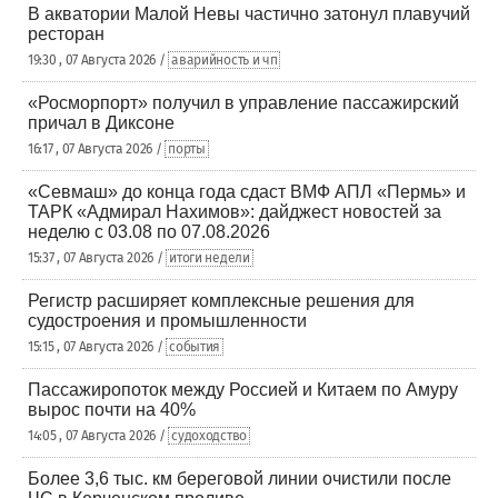
В акватории Малой Невы частично затонул плавучий
ресторан
19:30 , 07 Августа 2026 /
аварийность и чп
«Росморпорт» получил в управление пассажирский
причал в Диксоне
16:17 , 07 Августа 2026 /
порты
«Севмаш» до конца года сдаст ВМФ АПЛ «Пермь» и
ТАРК «Адмирал Нахимов»: дайджест новостей за
неделю с 03.08 по 07.08.2026
15:37 , 07 Августа 2026 /
итоги недели
Регистр расширяет комплексные решения для
судостроения и промышленности
15:15 , 07 Августа 2026 /
события
Пассажиропоток между Россией и Китаем по Амуру
вырос почти на 40%
14:05 , 07 Августа 2026 /
судоходство
Более 3,6 тыс. км береговой линии очистили после