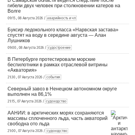
В Самарской области ведется следствие после
гибели двух человек при столкновении катеров на
Волге
09:15 , 08 Августа 2026 /
аварийность и чп
Буксир ледокольного класса «Нарвская застава»
спустят на воду в середине августа — Алан
Лушников
09:00 , 08 Августа 2026 /
судостроение
В Петербурге протестировали морские
беспилотники в рамках отраслевой витрины
«Акватория»
21:30 , 07 Августа 2026 /
события
Северный завоз в Ненецком автономном округе
выполнен на 86,1%
21:15 , 07 Августа 2026 /
судоходство
ААНИИ: в арктических морях сохраняются
массивы сплоченного льда, часть акваторий
свободна ото льда
21:00 , 07 Августа 2026 /
судоходство