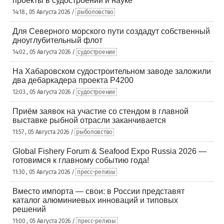
проекты в судостроении и науке
14:18 , 05 Августа 2026 /
рыболовство
Для Северного морского пути создадут собственный
дноуглубительный флот
14:02 , 05 Августа 2026 /
судостроение
На Хабаровском судостроительном заводе заложили
два дебаркадера проекта Р4200
12:03 , 05 Августа 2026 /
судостроение
Приём заявок на участие со стендом в главной
выставке рыбной отрасли заканчивается
11:57 , 05 Августа 2026 /
рыболовство
Global Fishery Forum & Seafood Expo Russia 2026 —
готовимся к главному событию года!
11:30 , 05 Августа 2026 /
пресс-релизы
Вместо импорта — свои: в России представят
каталог алюминиевых инноваций и типовых
решений
11:00 , 05 Августа 2026 /
пресс-релизы