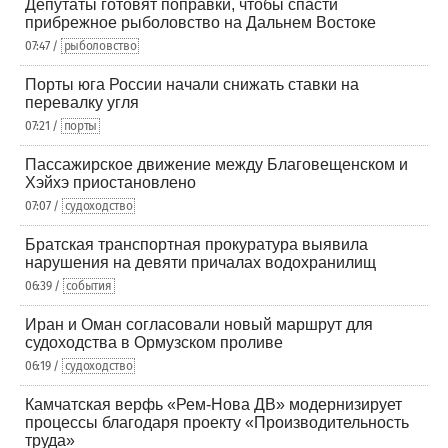
Депутаты готовят поправки, чтобы спасти
прибрежное рыболовство на Дальнем Востоке
07:47 /
рыболовство
Порты юга России начали снижать ставки на
перевалку угля
07:21 /
порты
Пассажирское движение между Благовещенском и
Хэйхэ приостановлено
07:07 /
судоходство
Братская транспортная прокуратура выявила
нарушения на девяти причалах водохранилищ
06:39 /
события
Иран и Оман согласовали новый маршрут для
судоходства в Ормузском проливе
06:19 /
судоходство
Камчатская верфь «Рем-Нова ДВ» модернизирует
процессы благодаря проекту «Производительность
труда»