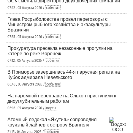
ОСК сменила директоров двух дочерних компаний
07:52 , 05 Августа 2026 /
события
Глава Росрыболовства провел переговоры с
Министром рыбного хозяйства и аквакультуры
Бразилии
07:35 , 05 Августа 2026 /
события
Прокуратура пресекла незаконные прогулки на
катере по реке Воронеж
07:12 , 05 Августа 2026 /
события
В Приморье завершилась 44-я парусная регата на
Кубок адмирала Невельского
06:43 , 05 Августа 2026 /
события
На паромной переправе на Ольхон приступили к
дноуглубительным работам
06:16 , 05 Августа 2026 /
порты
Атомный ледокол «Якутия» сопроводил
круизный лайнер к острову Врангеля
21:15 , 04 Августа 2026 /
события