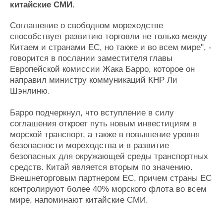
китайские СМИ.
Журнал
Реклама
Соглашение о свободном мореходстве
способствует развитию торговли не только между
Китаем и странами ЕС, но также и во всем мире", -
Конференции
Флот
говорится в послании заместителя главы
Выставки и семинары
Галерея флота
Европейской комиссии Жака Барро, которое он
Личности
Форум
направил министру коммуникаций КНР Ли
Словарь
Отзывы
Шэнлиню.
Все службы
Барро подчеркнул, что вступление в силу
соглашения откроет путь новым инвестициям в
морской транспорт, а также в повышение уровня
безопасности мореходства и в развитие
безопасных для окружающей среды транспортных
средств. Китай является вторым по значению.
Внешнеторговым партнером ЕС, причем страны ЕС
контролируют более 40% морского флота во всем
мире, напоминают китайские СМИ.