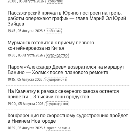
20:00 , 05 Августа 2026 /
события
Пассажирский причал в Юрино построен на треть,
работы опережают график — глава Марий Эл Юрий
Зайцев
19:45 , 05 Августа 2026 /
события
Мурманск готовится к приему первого
контейнеровоза из Китая
19:30 , 05 Августа 2026 /
судоходство
Паром «Александр Деев» возвратился на маршрут
Ванино — Холмск после планового ремонта
19:15 , 05 Августа 2026 /
судоремонт
На Камчатку в рамках северного завоза остается
привезти 1,3 тысячи тонн продуктов
19:00 , 05 Августа 2026 /
судоходство
Конференция по скоростному судостроению пройдет
в Нижнем Новгороде
16:39 , 05 Августа 2026 /
пресс-релизы