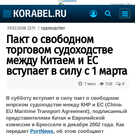
реклама 16+
Судостроение
29.02.2008 22:11
/
судоходство
Судоходство
Судоремонт
Пакт о свободном
События
Пресс-релизы
торговом судоходстве
Порты
Рыболовство
между Китаем и ЕС
ВМФ
Образование
вступает в силу с 1 марта
Яхты и катера
Еще
1 мин
528
0
Судостроение
Торговая площадка
Пульс
Доска объявлений
В субботу вступает в силу пакт о свободном
Новости
Продажа флота
морском судоходстве между КНР и ЕС (China-
EU Maritime Transport Agreement), подписанный
Компании
Оборудование
представителями Китая и Европейской
Репутация
Изделия
комиссии в Брюсселе в декабре 2002 года. Как
Работа
Материалы
передает
PortNews
, об этом сообщают
Крюинг
Услуги