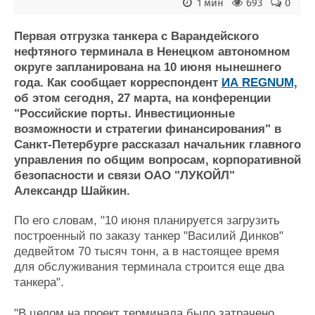
Новости
Продажа флота
1 мин
693
0
Компании
Оборудование
Репутация
Изделия
Первая отгрузка танкера с Варандейского
нефтяного терминала в Ненецком автономном
Работа
Материалы
округе запланирована на 10 июня нынешнего
Крюинг
Услуги
года. Как сообщает корреспондент
ИА REGNUM,
Журнал
об этом сегодня, 27 марта, на конференции
Реклама
"Российские порты. Инвестиционные
возможности и стратегии финансирования" в
Санкт-Петербурге рассказал начальник главного
Конференции
Флот
управления по общим вопросам, корпоративной
Выставки и семинары
Галерея флота
безопасности и связи ОАО "ЛУКОЙЛ"
Личности
Форум
Александр Шайкин.
Словарь
Отзывы
Все службы
По его словам, "10 июня планируется загрузить
построенный по заказу танкер "Василий Динков"
дедвейтом 70 тысяч тонн, а в настоящее время
для обслуживания терминала строится еще два
танкера".
"В целом на проект терминала было затрачено