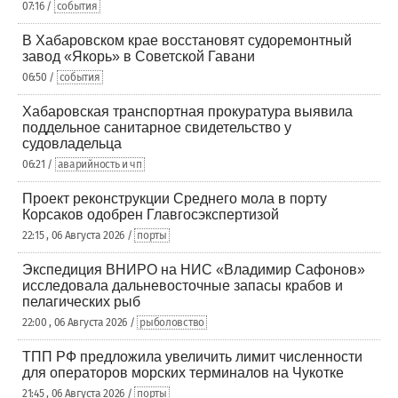
07:16 /
события
В Хабаровском крае восстановят судоремонтный
завод «Якорь» в Советской Гавани
06:50 /
события
Хабаровская транспортная прокуратура выявила
поддельное санитарное свидетельство у
судовладельца
06:21 /
аварийность и чп
Проект реконструкции Среднего мола в порту
Корсаков одобрен Главгосэкспертизой
22:15 , 06 Августа 2026 /
порты
Экспедиция ВНИРО на НИС «Владимир Сафонов»
исследовала дальневосточные запасы крабов и
пелагических рыб
22:00 , 06 Августа 2026 /
рыболовство
ТПП РФ предложила увеличить лимит численности
для операторов морских терминалов на Чукотке
21:45 , 06 Августа 2026 /
порты