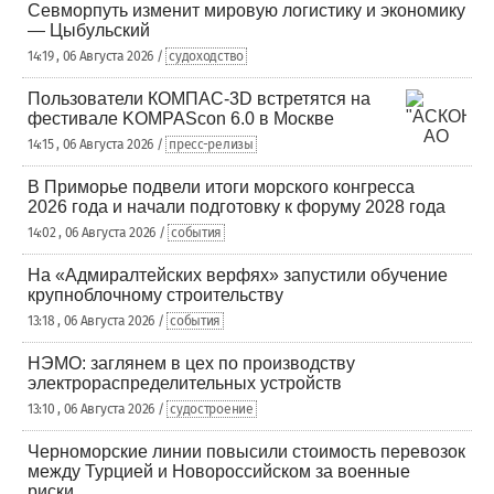
Севморпуть изменит мировую логистику и экономику
— Цыбульский
14:19 , 06 Августа 2026 /
судоходство
Пользователи КОМПАС-3D встретятся на
фестивале KOMPAScon 6.0 в Москве
14:15 , 06 Августа 2026 /
пресс-релизы
В Приморье подвели итоги морского конгресса
2026 года и начали подготовку к форуму 2028 года
14:02 , 06 Августа 2026 /
события
На «Адмиралтейских верфях» запустили обучение
крупноблочному строительству
13:18 , 06 Августа 2026 /
события
НЭМО: заглянем в цех по производству
электрораспределительных устройств
13:10 , 06 Августа 2026 /
судостроение
Черноморские линии повысили стоимость перевозок
между Турцией и Новороссийском за военные
риски