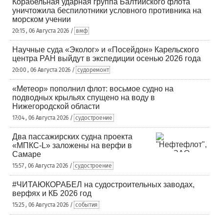
Корабельная ударная группа Балтийского флота
уничтожила беспилотники условного противника на
морском учении
20:15 , 06 Августа 2026 /
вмф
Научные суда «Эколог» и «Посейдон» Карельского
центра РАН выйдут в экспедиции осенью 2026 года
20:00 , 06 Августа 2026 /
судоремонт
«Метеор» пополнил флот: восьмое судно на
подводных крыльях спущено на воду в
Нижегородской области
17:04 , 06 Августа 2026 /
судостроение
Два пассажирских судна проекта
«МПКС-L» заложены на верфи в
Самаре
15:57 , 06 Августа 2026 /
судостроение
#ЧИТАЮКОРАБЕЛ на судостроительных заводах,
верфях и КБ 2026 год
15:25 , 06 Августа 2026 /
события