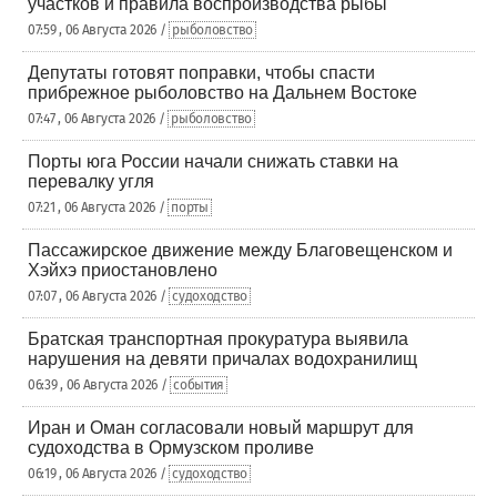
участков и правила воспроизводства рыбы
07:59 , 06 Августа 2026 /
рыболовство
Депутаты готовят поправки, чтобы спасти
прибрежное рыболовство на Дальнем Востоке
07:47 , 06 Августа 2026 /
рыболовство
Порты юга России начали снижать ставки на
перевалку угля
07:21 , 06 Августа 2026 /
порты
Пассажирское движение между Благовещенском и
Хэйхэ приостановлено
07:07 , 06 Августа 2026 /
судоходство
Братская транспортная прокуратура выявила
нарушения на девяти причалах водохранилищ
06:39 , 06 Августа 2026 /
события
Иран и Оман согласовали новый маршрут для
судоходства в Ормузском проливе
06:19 , 06 Августа 2026 /
судоходство