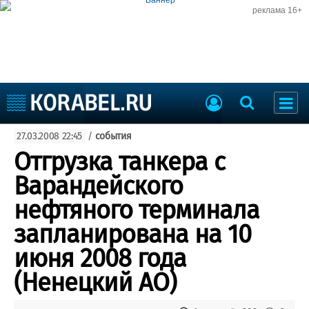
реклама 16+
Судостроение
27.03.2008 22:45
/
события
Судоходство
Судоремонт
Отгрузка танкера с
События
Пресс-релизы
Варандейского
Порты
Рыболовство
нефтяного терминала
ВМФ
Образование
запланирована на 10
Яхты и катера
Еще
июня 2008 года
(Ненецкий АО)
Судостроение
Торговая площадка
Пульс
Доска объявлений