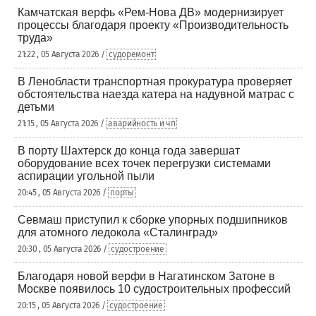
Камчатская верфь «Рем-Нова ДВ» модернизирует
процессы благодаря проекту «Производительность
труда»
21:22 , 05 Августа 2026 /
судоремонт
В Ленобласти транспортная прокуратура проверяет
обстоятельства наезда катера на надувной матрас с
детьми
21:15 , 05 Августа 2026 /
аварийность и чп
В порту Шахтерск до конца года завершат
оборудование всех точек перегрузки системами
аспирации угольной пыли
20:45 , 05 Августа 2026 /
порты
Севмаш приступил к сборке упорных подшипников
для атомного ледокола «Сталинград»
20:30 , 05 Августа 2026 /
судостроение
Благодаря новой верфи в Нагатинском Затоне в
Москве появилось 10 судостроительных профессий
20:15 , 05 Августа 2026 /
судостроение