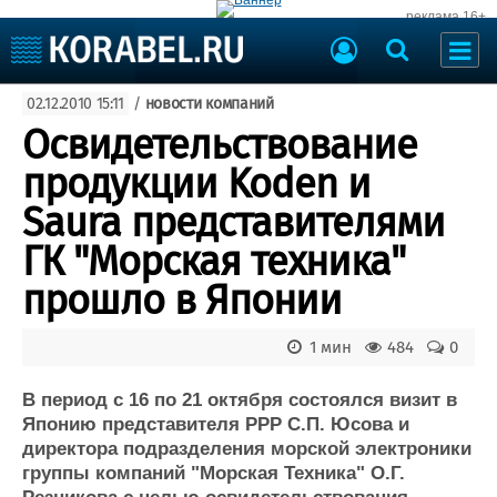
реклама 16+
Судостроение
02.12.2010 15:11
/
новости компаний
Судоходство
Судоремонт
Освидетельствование
События
Пресс-релизы
продукции Koden и
Порты
Рыболовство
Saura представителями
ВМФ
Образование
ГК "Морская техника"
Яхты и катера
Еще
прошло в Японии
Судостроение
Торговая площадка
1 мин
484
0
Пульс
Доска объявлений
Новости
Продажа флота
В период с 16 по 21 октября состоялся визит в
Компании
Оборудование
Японию представителя РРР С.П. Юсова и
Репутация
Изделия
директора подразделения морской электроники
Работа
Материалы
группы компаний "Морская Техника" О.Г.
Крюинг
Услуги