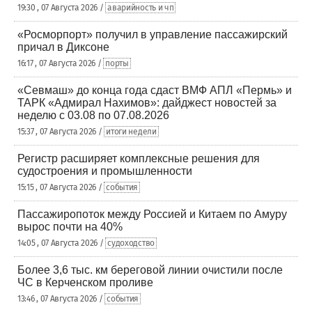
19:30 , 07 Августа 2026 /
аварийность и чп
«Росморпорт» получил в управление пассажирский
причал в Диксоне
16:17 , 07 Августа 2026 /
порты
«Севмаш» до конца года сдаст ВМФ АПЛ «Пермь» и
ТАРК «Адмирал Нахимов»: дайджест новостей за
неделю с 03.08 по 07.08.2026
15:37 , 07 Августа 2026 /
итоги недели
Регистр расширяет комплексные решения для
судостроения и промышленности
15:15 , 07 Августа 2026 /
события
Пассажиропоток между Россией и Китаем по Амуру
вырос почти на 40%
14:05 , 07 Августа 2026 /
судоходство
Более 3,6 тыс. км береговой линии очистили после
ЧС в Керченском проливе
13:46 , 07 Августа 2026 /
события