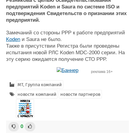
Резникова с целью освидетельствования
Журнал
предприятий Koden и Saura по системе ISO и
Реклама
подтверждения Свидетельств о признании этих
предприятий.
Конференции
Флот
Замечаний со стороны РРР к работе предприятий
Выставки и семинары
Галерея флота
Koden
и Saura не было.
Личности
Форум
Также в присутствии Регистра были проведены
испытания новой РЛС Koden MDC-2000 серии. На
Словарь
Отзывы
эту серию ожидается получение СТО РРР.
Все службы
реклама 16+
МТ, Группа компаний
новости компаний
новости партнеров
0