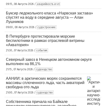
09:15 , 08 Августа 2026 /
аварийность и чп
Буксир ледокольного класса «Нарвская застава»
спустят на воду в середине августа — Алан
Лушников
09:00 , 08 Августа 2026 /
судостроение
В Петербурге протестировали морские
беспилотники в рамках отраслевой витрины
«Акватория»
21:30 , 07 Августа 2026 /
события
Северный завоз в Ненецком автономном округе
выполнен на 86,1%
21:15 , 07 Августа 2026 /
судоходство
ААНИИ: в арктических морях сохраняются
массивы сплоченного льда, часть акваторий
свободна ото льда
21:00 , 07 Августа 2026 /
судоходство
Собственника причала на Байкале
принудили отремонтировать аварийное