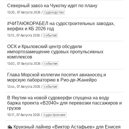
Северный завоз на Чукотку идет по плану
13:30 , 07 Августа 2026 /
судоходство
#ЧИТАЮКОРАБЕЛ на судостроительных заводах,
верфях и КБ 2026 год
13:13 , 07 Августа 2026 /
события
ОСК и Крыловский центр обсудили
импортозамещение судовых пропульсивных
комплексов
13:02 , 07 Августа 2026 /
события
Глава Морской коллегии посетил авианосец и
морскую лабораторию в Рио-де-Жанейро
12:44 , 07 Августа 2026 /
события
В Якутии на новой судоверфи спущена на воду
баржа проекта «В2040» для перевозки пассажиров и
грузов
10:17 , 07 Августа 2026 /
судостроение
🛳️ Круизный лайнер «Виктор Астафьев» для Енисея