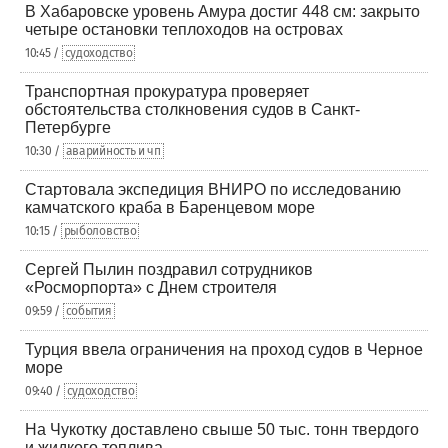
В Хабаровске уровень Амура достиг 448 см: закрыто
четыре остановки теплоходов на островах
10:45 /
судоходство
Транспортная прокуратура проверяет
обстоятельства столкновения судов в Санкт-
Петербурге
10:30 /
аварийность и чп
Стартовала экспедиция ВНИРО по исследованию
камчатского краба в Баренцевом море
10:15 /
рыболовство
Сергей Пылин поздравил сотрудников
«Росморпорта» с Днем строителя
09:59 /
события
Турция ввела ограничения на проход судов в Черное
море
09:40 /
судоходство
На Чукотку доставлено свыше 50 тыс. тонн твердого
и жидкого топлива