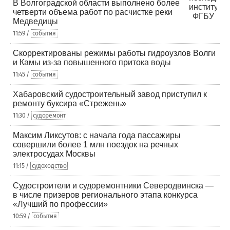
В Волгоградской области выполнено более
четверти объема работ по расчистке реки
Медведицы
11:59 /
события
Скорректированы режимы работы гидроузлов Волги
и Камы из-за повышенного притока воды
11:45 /
события
Хабаровский судостроительный завод приступил к
ремонту буксира «Стрежень»
11:30 /
судоремонт
Максим Ликсутов: с начала года пассажиры
совершили более 1 млн поездок на речных
электросудах Москвы
11:15 /
судоходство
Судостроители и судоремонтники Северодвинска —
в числе призеров регионального этапа конкурса
«Лучший по профессии»
10:59 /
события