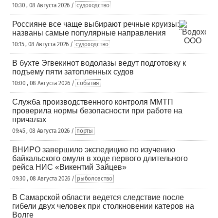
10:30 , 08 Августа 2026 /
судоходство
Россияне все чаще выбирают речные круизы:
названы самые популярные направления
10:15 , 08 Августа 2026 /
судоходство
В бухте Эгвекинот водолазы ведут подготовку к
подъему пяти затопленных судов
10:00 , 08 Августа 2026 /
события
Служба производственного контроля ММТП
проверила нормы безопасности при работе на
причалах
09:45 , 08 Августа 2026 /
порты
ВНИРО завершило экспедицию по изучению
байкальского омуля в ходе первого длительного
рейса НИС «Викентий Зайцев»
09:30 , 08 Августа 2026 /
рыболовство
В Самарской области ведется следствие после
гибели двух человек при столкновении катеров на
Волге